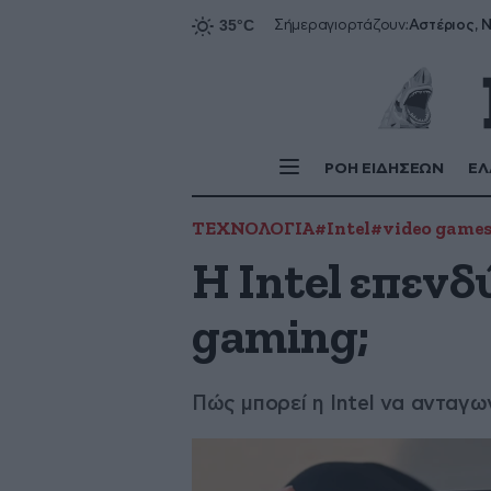
Αστέριος, Ν
Σήμερα
γιορτάζουν:
ΡΟΗ ΕΙΔΗΣΕΩΝ
ΕΛ
ΤΕΧΝΟΛΟΓΙΑ
#Intel
#video game
Η Intel επενδ
gaming;
Πώς μπορεί η Intel να ανταγω