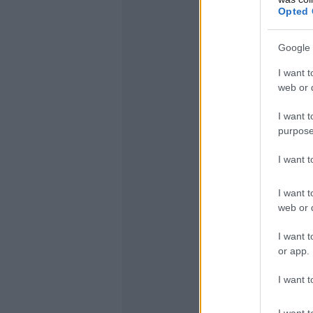
Opted 
Google 
I want t
web or d
I want t
purpose
I want 
I want t
web or d
I want t
or app.
I want t
I want t