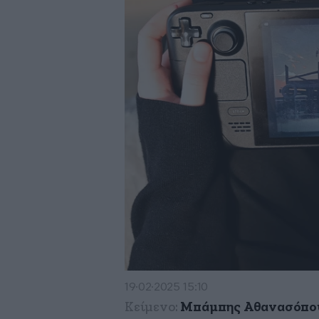
19·02·2025 15:10
Κείμενο:
Μπάμπης Αθανασόπο