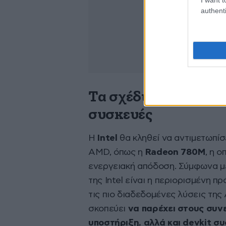
authenti
Τα σχέδια της Intel
συσκευές
Η
Intel
θα κληθεί να αντιμετωπί
AMD, όπως η
Radeon 780M
, η 
ενεργειακή απόδοση. Σύμφωνα με 
της Intel είναι η περιορισμένη 
τις πιο διαδεδομένες λύσεις της 
σκοπεύει
να παρέχει στους συνε
υποστήριξη, αλλά και devkit σ