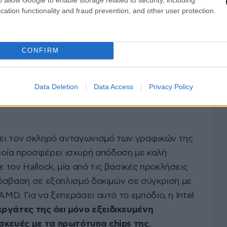
cation functionality and fraud prevention, and other user protection.
CONFIRM
Data Deletion
Data Access
Privacy Policy
 για τις gaming φορητές
σει τον σκληρό ανταγωνισμό των γραφικών της
οποία προσφέρει ισχυρή απόδοση με καλή
τον Hallock, μία από τις βασικές προκλήσεις
πρόσβαση σε εξοπλισμό δοκιμών σε σύγκριση με
AMD. Για να ξεπεράσει αυτό το εμπόδιο, η Intel
ργάτες της όχι μόνο εξειδικευμένη
υσκευές με τα πρωτότυπα chips της
.