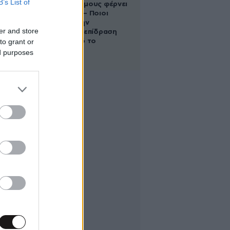
B’s List of
στους Διδύμους φέρνει
ανατροπές – Ποιοι
δέχονται την
er and store
ευεργετική επίδραση
to grant or
του Δία από το
απόγευμα;
ed purposes