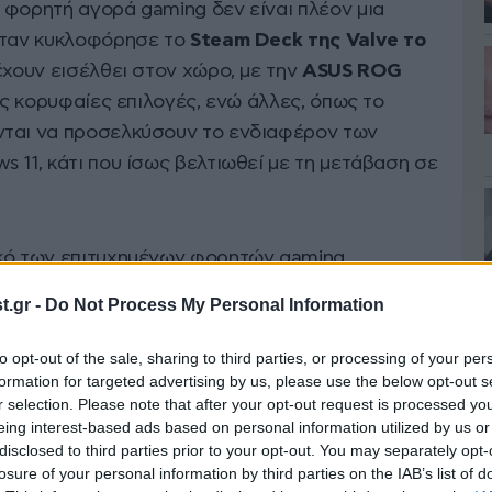
 φορητή αγορά gaming δεν είναι πλέον μια
 όταν κυκλοφόρησε το
Steam Deck της Valve το
 έχουν εισέλθει στον χώρο, με την
ASUS ROG
ις κορυφαίες επιλογές, ενώ άλλες, όπως το
νται να προσελκύσουν το ενδιαφέρον των
 11, κάτι που ίσως βελτιωθεί με τη μετάβαση σε
ικό των επιτυχημένων φορητών gaming
ργαστών AMD
. Το
Steam Deck
διαθέτει έναν
.gr -
Do Not Process My Personal Information
n 2 APU
, ενώ η
ASUS
και η
Lenovo
έχουν
treme
, εξασφαλίζοντας έτσι έναν αποδοτικό
to opt-out of the sale, sharing to third parties, or processing of your per
ας μπαταρίας. Αντίθετα,
οι προσπάθειες της
formation for targeted advertising by us, please use the below opt-out s
r selection. Please note that after your opt-out request is processed y
 Claw A1M, δεν είχαν την ίδια επιτυχία
.
eing interest-based ads based on personal information utilized by us or
disclosed to third parties prior to your opt-out. You may separately opt-
losure of your personal information by third parties on the IAB’s list of