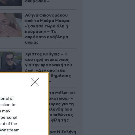
ανθρώπου»
Αθηνά Οικονομάκου
από τα Μπόρα Μπόρα:
«Έσκασε τώρα όλη η
κούραση» – Το
απρόοπτο πρόβλημα
υγείας
Χρίστος Κούγιας – Η
αυστηρή ανακοίνωση
για την προσωπική του
ζωή: «Δεν αποτελεί
αντικείμενο δημόσιας
συζήτησης»
Τραγωδία στα Μάλια: «Ο
sonal or
πανικός τη σκότωσε» –
Τι λένε μάρτυρες για τη
ection to
42χρονη Ολλανδή που
ou may
πνίγηκε προσπαθώντας
 personal
να σώσει τη φίλη της
out of the
 downstream
Ζώδια σήμερα: Η Σελήνη