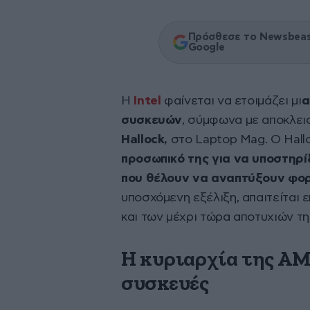
Πρόσθεσε το Newsbeast
Google
Η
Intel
φαίνεται να ετοιμάζει μι
α
συσκευών
, σύμφωνα με αποκλει
Hallock,
στο Laptop Mag. Ο Hallo
προσωπικό της για να υποστηρ
που θέλουν να αναπτύξουν φο
υποσχόμενη εξέλιξη, απαιτείται
και των μέχρι τώρα αποτυχιών της
Η κυριαρχία της AM
συσκευές