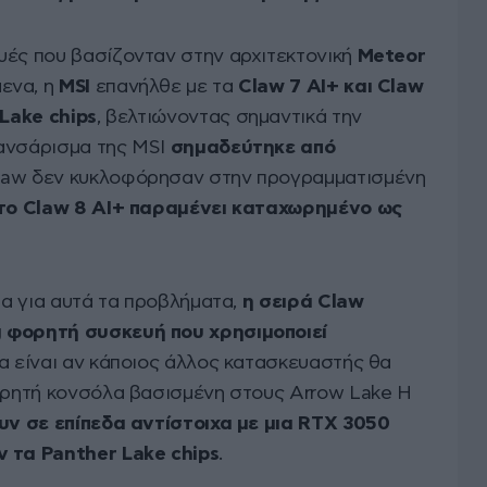
υές που βασίζονταν στην αρχιτεκτονική
Meteor
ενα, η
MSI
επανήλθε με τα
Claw 7 AI+ και Claw
Lake chips
, βελτιώνοντας σημαντικά την
λανσάρισμα της MSI
σημαδεύτηκε από
Claw δεν κυκλοφόρησαν στην προγραμματισμένη
το Claw 8 AI+ παραμένει καταχωρημένο ως
σα για αυτά τα προβλήματα,
η σειρά Claw
 φορητή συσκευή που χρησιμοποιεί
α είναι αν κάποιος άλλος κατασκευαστής θα
φορητή κονσόλα βασισμένη στους Arrow Lake H
υν σε επίπεδα αντίστοιχα με μια RTX 3050
ν τα Panther Lake chips
.