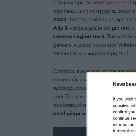
Σύμφωνα με το
windowscentral
η
εξειδικευμένη κατηγορία, όπως
2022
. Έκτοτε, πολλές εταιρείες
Ally X
να ξεχωρίζει ως μία από τ
Lenovo Legion Go S
, δυσκολεύο
gamers, κυρίως λόγω των Windows
SteamOS και χαμηλότερη τιμή.
Ωστόσο, ένα κοινό χαρακτηριστ
συσκευών είναι
η χρήση επεξε
Newsbeast
προσαρμοσμένο επεξεργαστή
Ze
επιλέξει τον ισχυρό
Ryzen Z1 Ex
If you wish 
συνδυασμό απόδοσης και διάρκει
sensitive in
confirm you
Intel μέχρι στιγμής, όπως το MSI
continue se
information 
further disc