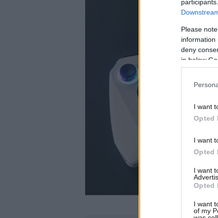
participants
Downstream 
Please note
information 
deny consent
in below Go
Persona
I want t
Opted 
I want t
Opted 
I want 
Advertis
Opted 
I want t
of my P
was col