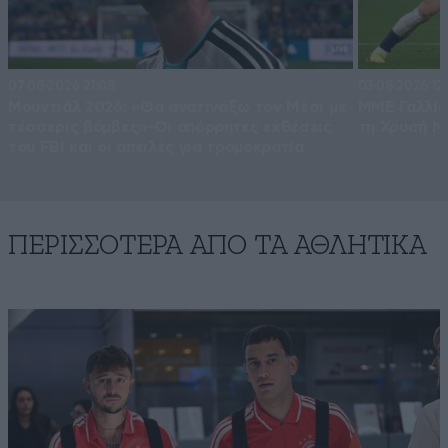
07·08·2026 21:08
03·08·2026 12
Μουντιάλ 2026: «Θα ανατινάξω τον Μέσι με
ΜΜΕ Γαλλία
τέσσερις βόμβες»-Οι απόρρητες εκθέσεις
τη Χρυσή Μ
του FBI και οι απειλές για τρομοκρατία
ΠΕΡΙΣΣΟΤΕΡΑ ΑΠΟ ΤA ΑΘΛΗΤΙΚΑ