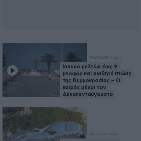
ΕΛΛΑΔΑ
8 λ. πριν
Ισχυρό μελτέμι έως 9
μποφόρ και αισθητή πτώση
της θερμοκρασίας – O
καιρός μέχρι τον
Δεκαπενταύγουστο
AUTO
13 λ. πριν