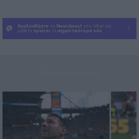
Ακολουθήστε
το
Newsbeast
στο Viber και
μάθετε
πρώτοι
τα
σημαντικότερα νέα
Μουντιάλ 2026