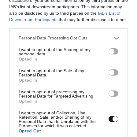
disclosure of your personal information by third parties on the
IAB’s list of downstream participants. This information may
also be disclosed by us to third parties on the
IAB’s List of
Downstream Participants
that may further disclose it to other
third parties.
Please note that this website/app uses one or more Google
Personal Data Processing Opt Outs
services and may gather and store information including but
not limited to your visit or usage behaviour. You may click to
I want to opt-out of the Sharing of my
personal data.
grant or deny consent to Google and its third-party tags to
Opted In
use your data for below specified purposes in below Google
consent section.
I want to opt-out of the Sale of my
Personal Data.
Opted In
I want to opt-out of processing my
ΣΧΌΛΙΑ ΑΝΑΓΝΩΣΤΏΝ
0
Personal Data for Targeted Advertising.
Opted In
I want to opt-out of Collection, Use,
Retention, Sale, and/or Sharing of my
Personal Data that Is Unrelated with the
Purposes for which it was collected.
Opted Out