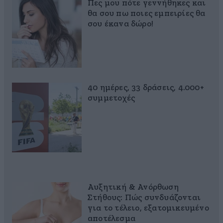
Πες μου πότε γεννήθηκες και
θα σου πω ποιες εμπειρίες θα
σου έκανα δώρο!
40 ημέρες, 33 δράσεις, 4.000+
συμμετοχές
Αυξητική & Ανόρθωση
Στήθους: Πώς συνδυάζονται
για το τέλειο, εξατομικευμένο
αποτέλεσμα