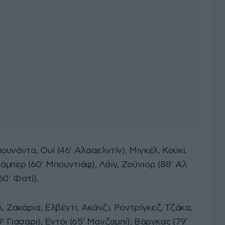
ουνάντα, Ουί (46′ Αλααελντίν), Μιγκέλ, Κούκι,
κάμπερ (60′ Μπουντιάφ), Λάιγ, Ζούνιορ (88′ Αλ
0′ Φατί).
, Ζακάρια, Ελβέντι, Ακάνζι, Ροντρίγκεζ, Τζάκα,
′ Γιασάρι), Εντόι (65′ Μανζαμπί), Βάργκας (79′