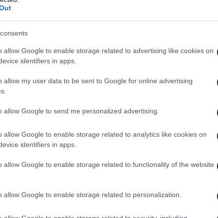
Out
νιορ.
consents
ρώθηκε με τους Βάργκας και Έμπισερ να έχουν
o allow Google to enable storage related to advertising like cookies on
ανείς εκ των δύο ομάδων όμως δεν κατάφερε να
evice identifiers in apps.
ινε στο παιχνίδι. Με το ξεκίνημα της επανάληψης
o allow my user data to be sent to Google for online advertising
τοί απείλησαν ξανά με τον Εντόι και από εκεί και
s.
 το Κατάρ θα κατάφερνε να αντιδράσει.
to allow Google to send me personalized advertising.
αλλαγές του Ζουλιέν Λοπετέγκι, με την Ελβετία
o allow Google to enable storage related to analytics like cookies on
το γεγονός ότι δεν ήταν τόσο δραστήρια όσο
evice identifiers in apps.
 το τέλος του ματς είχε φάσεις για δεύτερο
άφερε να σκοράρει όταν βγήκε απέναντι από τον
o allow Google to enable storage related to functionality of the website
ακρινό σουτ του Μανζαμπί στο 82′ έφυγε λίγο
o allow Google to enable storage related to personalization.
o allow Google to enable storage related to security, including