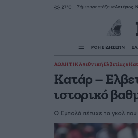
Αστέριος, Ν
Σήμερα
γιορτάζουν:
ΡΟΗ ΕΙΔΗΣΕΩΝ
ΕΛ
ΑΘΛΗΤΙΚΑ
#εθνική Ελβετίας
#Κα
Κατάρ – Ελβετ
ιστορικό βαθ
Ο Εμπολό πέτυχε το γκολ που 