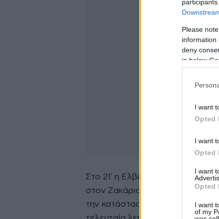
participants
Downstream 
Please note
information 
deny consent
in below Go
Persona
I want t
Opted 
I want t
Opted 
I want 
Στο 21′ η Ελβετία πλησίασε και 
Advertis
Opted 
στον Ζακάρια και το ματς συνεχί
την κατάσταση και τους Καταρια
I want t
of my P
τελευταία λεπτά του πρώτου ημι
was col