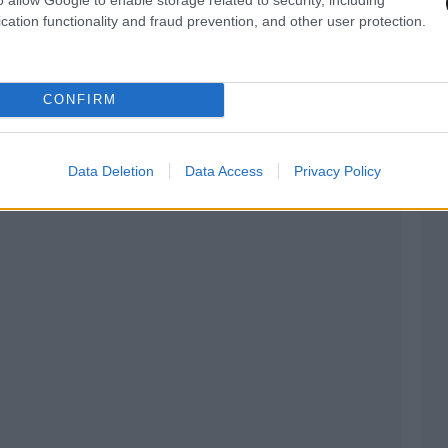
ούσε το 1-0 και όλα έδειχναν ότι θα έπαιρνε τη
cation functionality and fraud prevention, and other user protection.
αλιά έκανε το 1-1 και την τιμώρησε για τις
 τον βαθμό στο Κατάρ.
CONFIRM
Data Deletion
Data Access
Privacy Policy