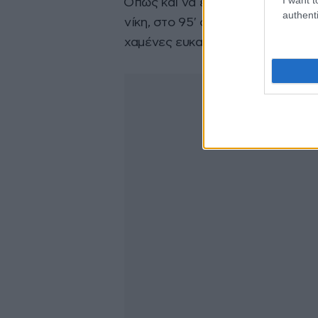
Όπως και να έχει, η Ελβετία κρατ
authenti
νίκη, στο 95′ όμως ο Κούκι με κεφ
χαμένες ευκαιρίες της, δίνοντας