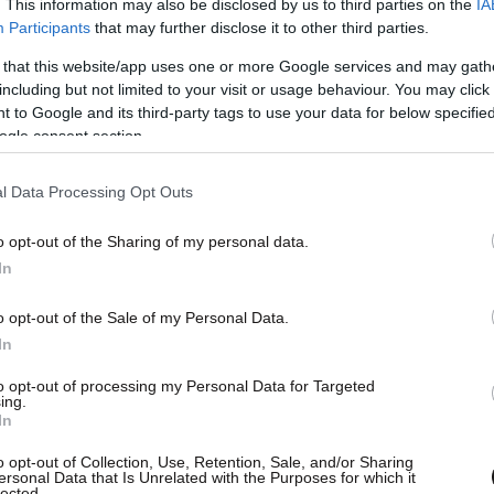
. This information may also be disclosed by us to third parties on the
IA
Participants
that may further disclose it to other third parties.
 that this website/app uses one or more Google services and may gath
including but not limited to your visit or usage behaviour. You may click 
 to Google and its third-party tags to use your data for below specifi
ogle consent section.
l Data Processing Opt Outs
o opt-out of the Sharing of my personal data.
In
o opt-out of the Sale of my Personal Data.
In
to opt-out of processing my Personal Data for Targeted
σε δεύτερο γκολ αλλά ο Αμπουνάντα είπε «όχι»
ing.
In
στηκε με την ομάδα του Γιακίν να ελέγχει πλήρως
νούς να προσπαθούν να γίνουν απειλητικοί στα
o opt-out of Collection, Use, Retention, Sale, and/or Sharing
ersonal Data that Is Unrelated with the Purposes for which it
χρόνου, ο Κόμπελ όμως στο 43′ αντέδρασε
lected.