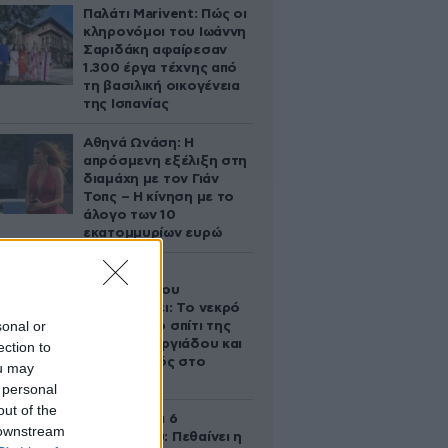
Παλάτι Marivent: Πώς οι
κληρονόμοι του Ιωάννη
Σαριδάκη αφαίρεσαν
1.300 έργα τέχνης από
τη βασιλική οικογένεια
της Ισπανίας
Αθηνά Ωνάση: Η
απρόσμενη εξέλιξη στη
διαμάχη με τον Γιάν
Τοπς – Η κίνηση με το
άλογο των 10
εκατομμυρίων ευρώ
Ο Στράτος
Τζώρτζογλου
αποκαλύπτει: Το νεκρό
sonal or
έμβρυο στο σπίτι της
Μαρίας Γεωργιάδου και
ection to
ο εγκλεισμός στο
ou may
ψυχιατρείο
 personal
out of the
Σαν σήμερα 6
 downstream
Αυγούστου: Πεθαίνει η