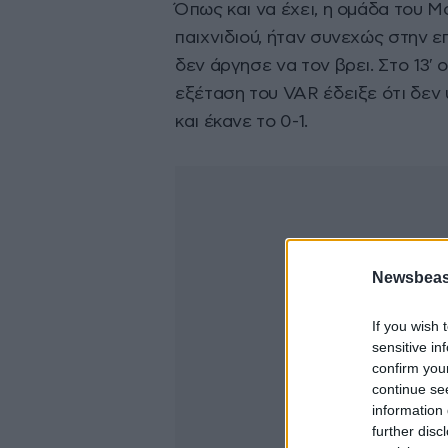
Όπως και να έχει, η ομάδα του Μο
παιχνιδιού, ήταν συνεχώς στην ε
δεν άργησε να τον βρει. Στο 13′
εξέταση του VAR έδειξε ότι δεν 
και έκανε το 0-1.
Newsbeast
If you wish 
sensitive in
confirm you
continue se
information 
further disc