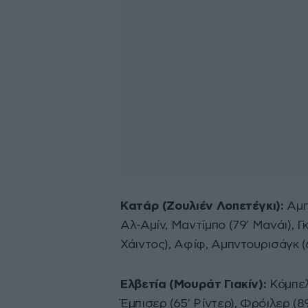
Κατάρ (Ζουλιέν Λοπετέγκι):
Αμπ
Αλ-Αμίν, Μαντίμπο (79′ Μανάι), Γ
Χάιντος), Αφίφ, Αμπντουρισάγκ (6
Ελβετία (Μουράτ Γιακίν):
Κόμπελ
Έμπισερ (65′ Ρίντερ), Φρόιλερ (89