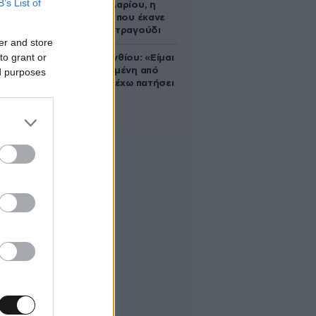
B’s List of
Ρίτα Σακελλαρίου, η
λαϊκή ντίβα που έκανε
τη ζωή της τραγούδι
er and store
to grant or
Μαρία Κορινθίου: «Είμαι
πιο ευτυχισμένη από
ed purposes
ποτέ – Ναι, έχω πατήσει
φρένο»