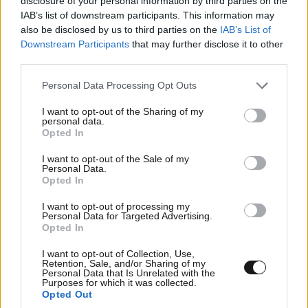
disclosure of your personal information by third parties on the
IAB’s list of downstream participants. This information may
also be disclosed by us to third parties on the
IAB’s List of
Downstream Participants
that may further disclose it to other
third parties.
Please note that this website/app uses one or more Google
Personal Data Processing Opt Outs
services and may gather and store information including but
not limited to your visit or usage behaviour. You may click to
I want to opt-out of the Sharing of my
personal data.
grant or deny consent to Google and its third-party tags to
Opted In
use your data for below specified purposes in below Google
consent section.
I want to opt-out of the Sale of my
Personal Data.
Opted In
I want to opt-out of processing my
Personal Data for Targeted Advertising.
Opted In
I want to opt-out of Collection, Use,
Retention, Sale, and/or Sharing of my
Personal Data that Is Unrelated with the
Purposes for which it was collected.
Opted Out