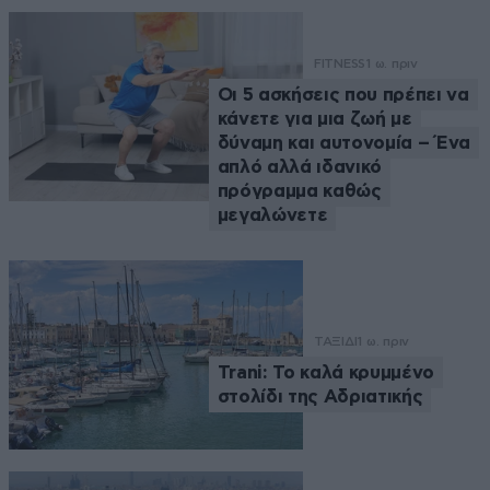
FITNESS
1 ω. πριν
Οι 5 ασκήσεις που πρέπει να
κάνετε για μια ζωή με
δύναμη και αυτονομία – Ένα
απλό αλλά ιδανικό
πρόγραμμα καθώς
μεγαλώνετε
ΤΑΞΙΔΙ
1 ω. πριν
Trani: Το καλά κρυμμένο
στολίδι της Αδριατικής