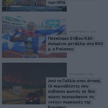
των ΗΠΑ
ΑΘΛΗΤΙΚΑ
7 λ. πριν
Παγκόσμιο Στίβου Κ20:
Ασημένιο μετάλλιο στα 800
μ. η Ρούσσου
ΕΛΛΑΔΑ
16 λ. πριν
Από τη Γαλλία στην Αττική:
Οι πυροσβέστες που
έσβησαν φωτιές σε δύο
χώρες περιγράφουν τις
«νέες» πυρκαγιές της
Ευρώπης