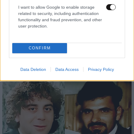
I want to allow Google to enable storage
related to security, including authentication
functionality and fraud prevention, and other
user protection.
CONFIRM
ΚΟΣΜΟΣ
09·08·2026 00:09
Η δολοφονία της εγκύου Σάρον Τέιτ – Τι
Data Deletion
Data Access
Privacy Policy
απέγιναν τα μέλη της «Οικογένειας Μάνσον»;