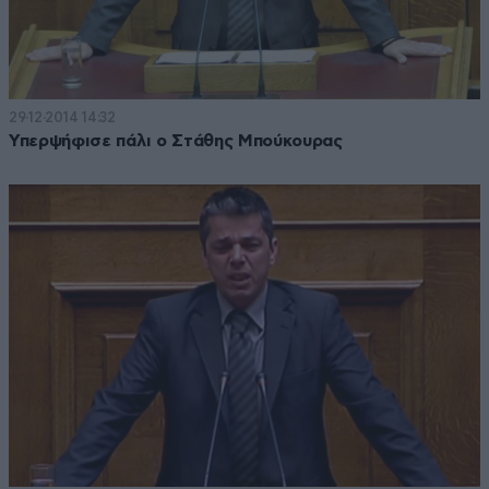
29·12·2014 14:32
Υπερψήφισε πάλι ο Στάθης Μπούκουρας