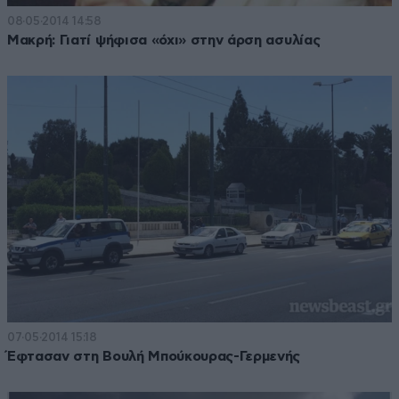
08·05·2014 14:58
Μακρή: Γιατί ψήφισα «όχι» στην άρση ασυλίας
07·05·2014 15:18
Έφτασαν στη Βουλή Μπούκουρας-Γερμενής