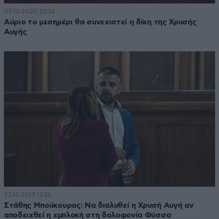
07·10·2020 23:34
Αύριο το μεσημέρι θα συνεχιστεί η δίκη της Χρυσής
Αυγής
22·10·2019 12:36
Στάθης Μπούκουρας: Να διαλυθεί η Χρυσή Αυγή αν
αποδειχθεί η εμπλοκή στη δολοφονία Φύσσα