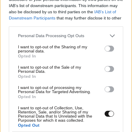
IAB’s list of downstream participants. This information may
also be disclosed by us to third parties on the
IAB’s List of
Downstream Participants
that may further disclose it to other
third parties.
02·06·2014 17:25
Please note that this website/app uses one or more Google
Personal Data Processing Opt Outs
Λιποθύμησε κατά την ανάκριση ο Μπούκουρας
services and may gather and store information including but
not limited to your visit or usage behaviour. You may click to
I want to opt-out of the Sharing of my
personal data.
grant or deny consent to Google and its third-party tags to
Opted In
use your data for below specified purposes in below Google
consent section.
I want to opt-out of the Sale of my
Personal Data.
Opted In
I want to opt-out of processing my
Personal Data for Targeted Advertising.
Opted In
I want to opt-out of Collection, Use,
Retention, Sale, and/or Sharing of my
Personal Data that Is Unrelated with the
Purposes for which it was collected.
Opted Out