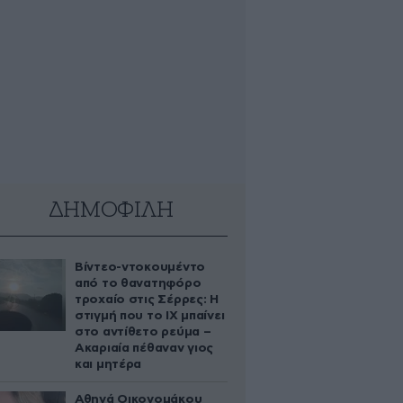
ΔΗΜΟΦΙΛΗ
Βίντεο-ντοκουμέντο
από το θανατηφόρο
τροχαίο στις Σέρρες: Η
στιγμή που το ΙΧ μπαίνει
στο αντίθετο ρεύμα –
Ακαριαία πέθαναν γιος
και μητέρα
Αθηνά Οικονομάκου