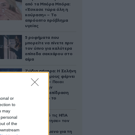
από τα Μπόρα Μπόρα:
«Έσκασε τώρα όλη η
κούραση» – Το
απρόοπτο πρόβλημα
υγείας
5 ροφήματα που
μπορείτε να πίνετε πριν
τον ύπνο για καλύτερα
επίπεδα σακχάρου στο
αίμα
Ζώδια σήμερα: Η Σελήνη
στους Διδύμους φέρνει
ανατροπές – Ποιοι
δέχονται την
ευεργετική επίδραση
sonal or
του Δία από το
απόγευμα;
ection to
ou may
Ζευγάρι από τις ΗΠΑ
 personal
που «υιοθέτησε» τον
out of the
Αφγανό
 downstream
κατηγορούμενο για τη