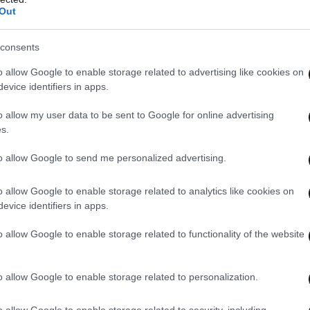
ύμφωνα με το βούλευμα αποδίδεται στον αρχηγό
Out
άκο. Η συνήγορος υπέβαλε αίτημα στο
ίμαχα αποσπάσματα από τα πρακτικά στον
consents
νική δίωξη για ψευδορκία σε βάρος του
o allow Google to enable storage related to advertising like cookies on
λέγοντας εκνευρισμένη πως θέλει να καταδείξει
evice identifiers in apps.
ρεί να καταδικαστεί ένας άνθρωπος».
o allow my user data to be sent to Google for online advertising
s.
αίτημα της πλευρά Μπούκουρα το οποίο, όπως
to allow Google to send me personalized advertising.
λο χρόνο.
o allow Google to enable storage related to analytics like cookies on
evice identifiers in apps.
o allow Google to enable storage related to functionality of the website
o allow Google to enable storage related to personalization.
o allow Google to enable storage related to security, including