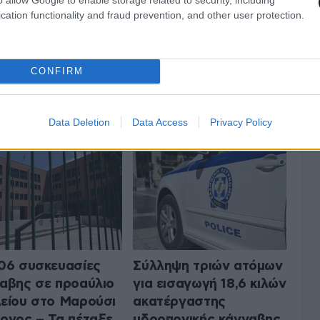
cation functionality and fraud prevention, and other user protection.
CONFIRM
 ΤΗΝ ΚΟΙΝΩΝΙΑ
ΟΛΑ ΤΑ ΑΡΘΡΑ
Data Deletion
Data Access
Privacy Policy
06 συσκευασίες
Σύλληψη τριών ατόμων
αβης σε προαύλιο
για εισαγωγή 18,6 κιλών
είου στο Μαρούσι
ακατέργαστης
ονος – Τα πέταξε
υδροπονικής κάνναβης