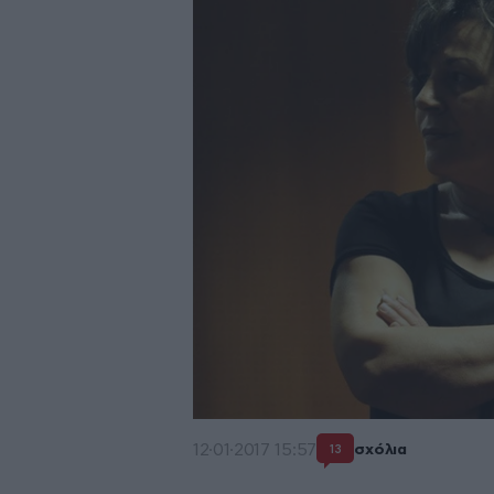
12·01·2017 15:57
σχόλια
13