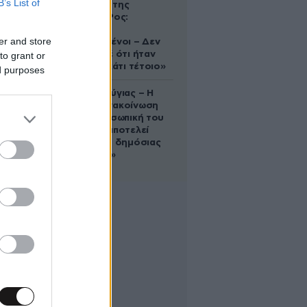
B’s List of
δολοφονία της
Ελίζαμπεθ Ρος:
«Είμαστε
er and store
συντετριμμένοι – Δεν
έδειξε ποτέ ότι ήταν
to grant or
ικανός για κάτι τέτοιο»
ed purposes
Χρίστος Κούγιας – Η
αυστηρή ανακοίνωση
για την προσωπική του
ζωή: «Δεν αποτελεί
αντικείμενο δημόσιας
συζήτησης»