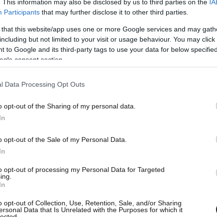
. This information may also be disclosed by us to third parties on the
IA
Participants
that may further disclose it to other third parties.
 that this website/app uses one or more Google services and may gath
including but not limited to your visit or usage behaviour. You may click 
 to Google and its third-party tags to use your data for below specifi
ogle consent section.
l Data Processing Opt Outs
ε στον εργαζόμενο στα ναυπηγεία Θεόδωρο
o opt-out of the Sharing of my personal data.
είχαν δεχθεί μέλη του ΠΑΜΕ τον Σεπτέμβριο του
In
τον κατηγορούμενο φράση που δε έχει πει.
o opt-out of the Sale of my Personal Data.
In
όρους υπεράσπισης στην δίκη της Χρυσής
στον κατηγορούμενο πρώην βουλευτή Στάθη
to opt-out of processing my Personal Data for Targeted
ing.
ύμε τα παιδιά με τα μαύρα». Η υπεράσπιση του
In
Τηλιακό να ανακαλέσει αναφέροντας ότι από
o opt-out of Collection, Use, Retention, Sale, and/or Sharing
δεν προκύπτει να έχει πει κάτι τέτοιο ο
ersonal Data that Is Unrelated with the Purposes for which it
lected.