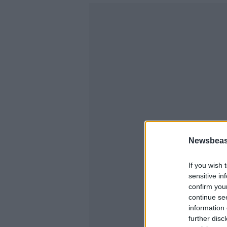
Newsbeast
If you wish 
sensitive in
confirm you
continue se
information 
further disc