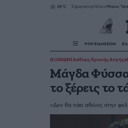
Σήμερα
γιορτάζουν:
ΡΟΗ ΕΙΔΗΣΕΩΝ
ΕΛ
ΚΟΙΝΩΝΙΑ
#δίκη Χρυσής Αυγής
#
Μάγδα Φύσσα 
το ξέρεις το 
«Δεν θα πάει αθώος στην φυλακ