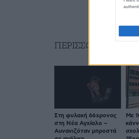
authenti
ΠΕΡΙΣΣΟΤΕΡΑ ΑΠΟ
Στη φυλακή 66χρονος
Με 1
στη Νέα Αγχίαλο –
κάνν
Αυνανιζόταν μπροστά
σχολ
σε ανήλικη
35χρ