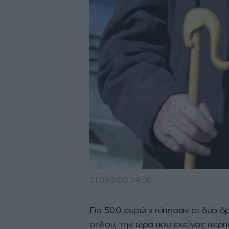
01·09·2010 09:38
Για 500 ευρώ χτύπησαν οι δύο δ
όπλου, την ώρα που εκείνος περπ