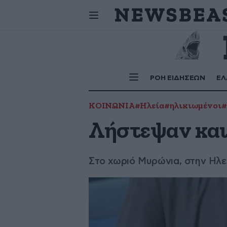
Αστέριος, Ν
Σήμερα
γιορτάζουν:
ΡΟΗ ΕΙΔΗΣΕΩΝ
ΕΛ
ΚΟΙΝΩΝΙΑ
#Ηλεία
#ηλικιωμένοι
#
Λήστεψαν και
Στο χωριό Μυρώνια, στην Ηλε