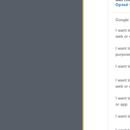
Opted 
Google 
I want t
web or d
I want t
purpose
I want 
I want t
web or d
I want t
or app.
I want t
I want t