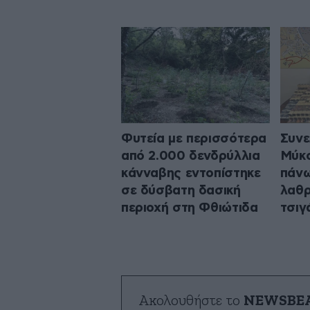
Φυτεία με περισσότερα
Συνε
από 2.000 δενδρύλλια
Μύκο
κάνναβης εντοπίστηκε
πάνω
σε δύσβατη δασική
λαθρ
περιοχή στη Φθιώτιδα
τσιγ
Ακολουθήστε το
NEWSBE