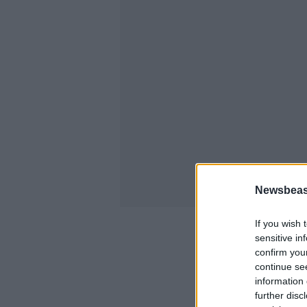
Newsbeast
If you wish 
sensitive in
confirm you
continue se
information 
further disc