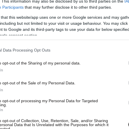
. This information may also be disclosed by us to third parties on the
IA
Participants
that may further disclose it to other third parties.
 that this website/app uses one or more Google services and may gath
including but not limited to your visit or usage behaviour. You may click 
 to Google and its third-party tags to use your data for below specifi
ogle consent section.
l Data Processing Opt Outs
o opt-out of the Sharing of my personal data.
In
o opt-out of the Sale of my Personal Data.
In
to opt-out of processing my Personal Data for Targeted
ing.
In
o opt-out of Collection, Use, Retention, Sale, and/or Sharing
ersonal Data that Is Unrelated with the Purposes for which it
lected.