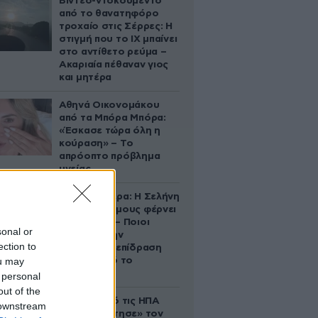
Βίντεο-ντοκουμέντο
από το θανατηφόρο
τροχαίο στις Σέρρες: Η
στιγμή που το ΙΧ μπαίνει
στο αντίθετο ρεύμα –
Ακαριαία πέθαναν γιος
και μητέρα
Αθηνά Οικονομάκου
από τα Μπόρα Μπόρα:
«Έσκασε τώρα όλη η
κούραση» – Το
απρόοπτο πρόβλημα
υγείας
Ζώδια σήμερα: Η Σελήνη
στους Διδύμους φέρνει
ανατροπές – Ποιοι
sonal or
δέχονται την
ection to
ευεργετική επίδραση
ou may
του Δία από το
απόγευμα;
 personal
out of the
Ζευγάρι από τις ΗΠΑ
 downstream
που «υιοθέτησε» τον