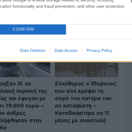
cation functionality and fraud prevention, and other user protection.
 ΤΗΝ ΚΟΙΝΩΝΙΑ
ΟΛΑ ΤΑ ΑΡΘΡΑ
CONFIRM
Data Deletion
Data Access
Privacy Policy
ρηξαν ΙΧ σε
Ελεύθερος ο 55χρονος
λιακή περιοχή της
που είχε κρύψει τη
ίας και έφυγαν με
σορό του πατέρα του
α» 19.000 ευρώ –
σε καταψύκτη –
ύο άνδρες
Καταδικάστηκε σε 11
ελήφθησαν στην
μήνες με αναστολή
ία