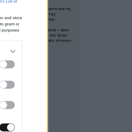
B’s List of
Αφγανό
κατηγορούμενο για τη
δολοφονία της
er and store
Ελίζαμπεθ Ρος:
to grant or
«Είμαστε
ed purposes
συντετριμμένοι – Δεν
έδειξε ποτέ ότι ήταν
ικανός για κάτι τέτοιο»