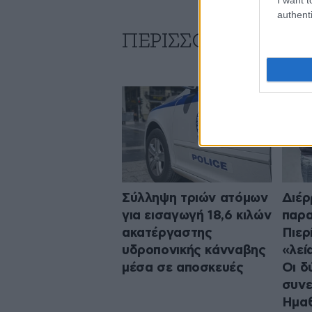
authenti
ΠΕΡΙΣΣΟΤΕΡΑ ΑΠΟ
Σύλληψη τριών ατόμων
Διέρ
για εισαγωγή 18,6 κιλών
παρα
ακατέργαστης
Πιερ
υδροπονικής κάνναβης
«λεί
μέσα σε αποσκευές
Οι δ
συν
Ημαθ