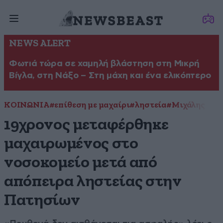
NEWS ALERT
Φωτιά τώρα σε χαμηλή βλάστηση στη Μικρή
Βίγλα, στη Νάξο – Στη μάχη και ένα ελικόπτερο
ΚΟΙΝΩΝΙΑ
#επίθεση με μαχαίρι
#ληστεία
#Μιχάλης Για
19χρονος μεταφέρθηκε
μαχαιρωμένος στο
νοσοκομείο μετά από
απόπειρα ληστείας στην
Πατησίων