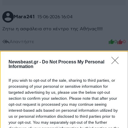
Mara241
15·06·2026 16:04
Ζητω η ασφάλεια στο κέντρο της Αθήνας!!!!!
Απαντήστε
0
0
Newsbeast.gr -
Do Not Process My Personal
Information
τρελλαθήκαμε τελείως. 57 + 5
15·06·2026 13:31
If you wish to opt-out of the sale, sharing to third parties, or
Αυτό ήθελες όταν τους ψήφιζες,αυτό πήρες.
processing of your personal or sensitive information for
ΑΝΑΣΦΑΛΕΙΑ ΠΑΝΤΟΥ ακόμα και μέσα στο ίδιο σου
targeted advertising by us, please use the below opt-out
το σπίτι. ΣΟΥ ΑΡΕΣΕ Η ΑΣΥΔΟΣΙΑ/ΑΤΙΜΩΡΗΣΙΑ. Τώρα
section to confirm your selection. Please note that after your
γιατί σκούζεις?
opt-out request is processed you may continue seeing
interest-based ads based on personal information utilized by
Απαντήστε
0
0
us or personal information disclosed to third parties prior to
your opt-out. You may separately opt-out of the further