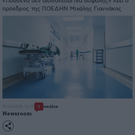
«Πουθενά δεν αισθάνεσαι πια ασφαλής» λέει ο
πρόεδρος της ΠΟΕΔΗΝ Μιχάλης Γιαννάκος
15·06·2026 12:29
σχόλια
5
Newsroom