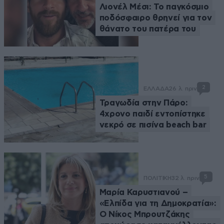
Λιονέλ Μέσι: Το παγκόσμιο
ποδόσφαιρο θρηνεί για τον
θάνατο του πατέρα του
2
ΕΛΛΑΔΑ
26 λ. πριν
Τραγωδία στην Πάρο:
4χρονο παιδί εντοπίστηκε
νεκρό σε πισίνα beach bar
5
ΠΟΛΙΤΙΚΗ
32 λ. πριν
Μαρία Καρυστιανού –
«Ελπίδα για τη Δημοκρατία»:
Ο Νίκος Μπρουτζάκης