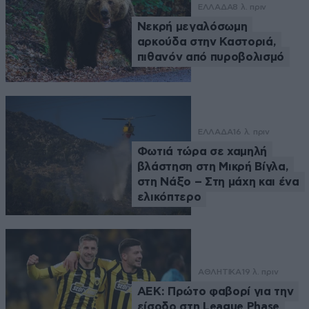
ΕΛΛΑΔΑ
8 λ. πριν
Νεκρή μεγαλόσωμη
αρκούδα στην Καστοριά,
πιθανόν από πυροβολισμό
ΕΛΛΑΔΑ
16 λ. πριν
Φωτιά τώρα σε χαμηλή
βλάστηση στη Μικρή Βίγλα,
στη Νάξο – Στη μάχη και ένα
ελικόπτερο
ΑΘΛΗΤΙΚΑ
19 λ. πριν
ΑΕΚ: Πρώτο φαβορί για την
είσοδο στη League Phase