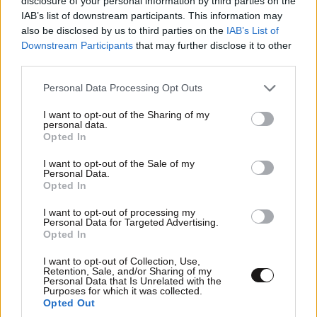
disclosure of your personal information by third parties on the
IAB’s list of downstream participants. This information may
ΜΗΤΣΣΣΣΣΣΣ
also be disclosed by us to third parties on the
IAB’s List of
15·06·2026 13:03
Downstream Participants
that may further disclose it to other
third parties.
οταν κυβερναει μια εγκληματικη οργανωση οπως η νδ
λογικο να ευδοκιμουν οι μαφιοζοι και τα λαμογια.
Please note that this website/app uses one or more Google
Personal Data Processing Opt Outs
services and may gather and store information including but
Απαντήστε
0
0
not limited to your visit or usage behaviour. You may click to
I want to opt-out of the Sharing of my
personal data.
grant or deny consent to Google and its third-party tags to
Opted In
use your data for below specified purposes in below Google
consent section.
I want to opt-out of the Sale of my
Personal Data.
for the festivals
15·06·2026 12:37
Opted In
Χαιρομαι να βλεπω αυτη την καθυστερημενη κοινωνια
I want to opt-out of processing my
να γινεται πολυπολιτισμικη...
Personal Data for Targeted Advertising.
Opted In
Απαντήστε
0
0
I want to opt-out of Collection, Use,
Retention, Sale, and/or Sharing of my
Personal Data that Is Unrelated with the
Purposes for which it was collected.
Opted Out