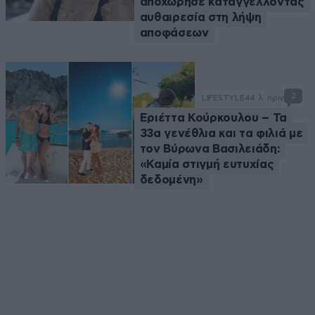
αποχώρησε καταγγέλλοντας
αυθαιρεσία στη λήψη
αποφάσεων
2
LIFESTYLE
44 λ. πριν
Εριέττα Κούρκουλου – Τα
33α γενέθλια και τα φιλιά με
τον Βύρωνα Βασιλειάδη:
«Καμία στιγμή ευτυχίας
δεδομένη»