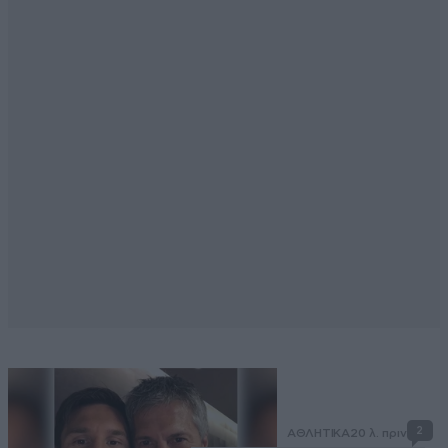
2
ΑΘΛΗΤΙΚΑ
20 λ. πριν