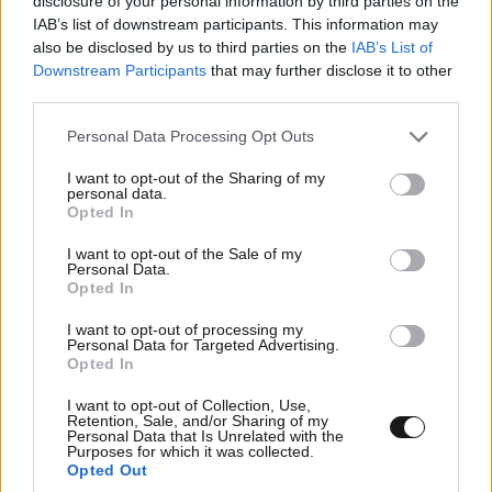
disclosure of your personal information by third parties on the
IAB’s list of downstream participants. This information may
also be disclosed by us to third parties on the
IAB’s List of
Downstream Participants
that may further disclose it to other
third parties.
Please note that this website/app uses one or more Google
Personal Data Processing Opt Outs
services and may gather and store information including but
not limited to your visit or usage behaviour. You may click to
I want to opt-out of the Sharing of my
personal data.
grant or deny consent to Google and its third-party tags to
Opted In
use your data for below specified purposes in below Google
consent section.
I want to opt-out of the Sale of my
Personal Data.
Opted In
I want to opt-out of processing my
Personal Data for Targeted Advertising.
Opted In
I want to opt-out of Collection, Use,
Retention, Sale, and/or Sharing of my
Personal Data that Is Unrelated with the
Purposes for which it was collected.
Opted Out