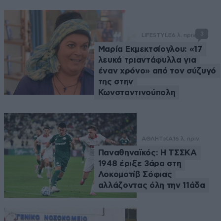
3
LIFESTYLE
6 λ. πριν
Μαρία Εκμεκτσίογλου: «17
λευκά τριαντάφυλλα για
έναν χρόνο» από τον σύζυγό
της στην
Κωνσταντινούπολη
ΑΘΛΗΤΙΚΑ
16 λ. πριν
Παναθηναϊκός: Η ΤΣΣΚΑ
1948 έριξε 3άρα στη
Λοκομοτίβ Σόφιας
αλλάζοντας όλη την 11άδα