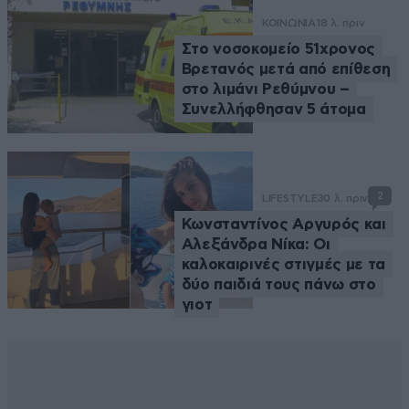
ΚΟΙΝΩΝΙΑ
18 λ. πριν
Στο νοσοκομείο 51χρονος
Βρετανός μετά από επίθεση
στο λιμάνι Ρεθύμνου –
Συνελλήφθησαν 5 άτομα
2
LIFESTYLE
30 λ. πριν
Κωνσταντίνος Αργυρός και
Αλεξάνδρα Νίκα: Οι
καλοκαιρινές στιγμές με τα
δύο παιδιά τους πάνω στο
γιοτ