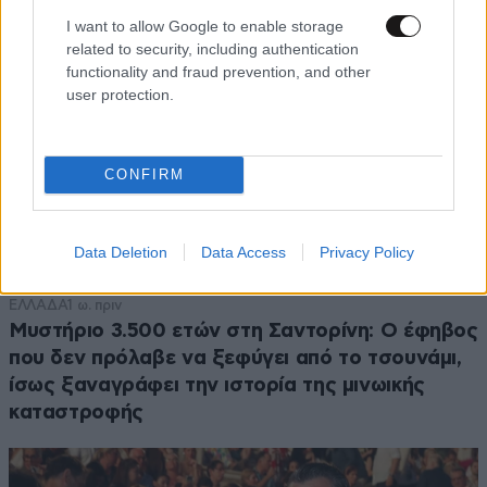
I want to allow Google to enable storage
related to security, including authentication
functionality and fraud prevention, and other
user protection.
CONFIRM
Data Deletion
Data Access
Privacy Policy
ΕΛΛΑΔΑ
1 ω. πριν
Μυστήριο 3.500 ετών στη Σαντορίνη: Ο έφηβος
που δεν πρόλαβε να ξεφύγει από το τσουνάμι,
ίσως ξαναγράφει την ιστορία της μινωικής
καταστροφής