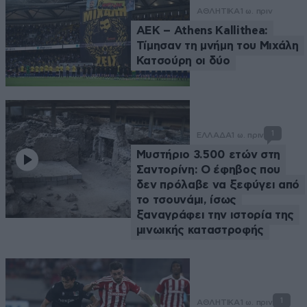
ΑΘΛΗΤΙΚΑ
1 ω. πριν
ΑΕΚ – Athens Kallithea:
Τίμησαν τη μνήμη του Μιχάλη
Κατσούρη οι δύο
1
ΕΛΛΑΔΑ
1 ω. πριν
Μυστήριο 3.500 ετών στη
Σαντορίνη: Ο έφηβος που
δεν πρόλαβε να ξεφύγει από
το τσουνάμι, ίσως
ξαναγράφει την ιστορία της
μινωικής καταστροφής
1
ΑΘΛΗΤΙΚΑ
1 ω. πριν