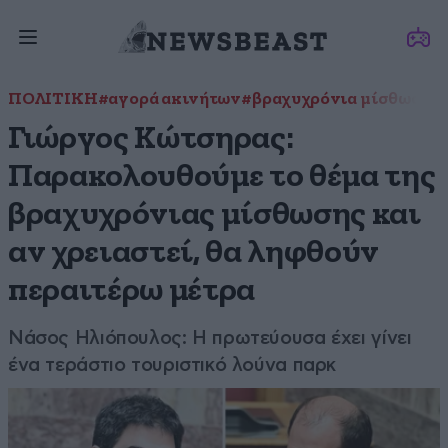
ΠΟΛΙΤΙΚΗ
#αγορά ακινήτων
#βραχυχρόνια μίσθωση
#
Γιώργος Κώτσηρας:
Παρακολουθούμε το θέμα της
βραχυχρόνιας μίσθωσης και
αν χρειαστεί, θα ληφθούν
περαιτέρω μέτρα
Νάσος Ηλιόπουλος: Η πρωτεύουσα έχει γίνει
ένα τεράστιο τουριστικό λούνα παρκ