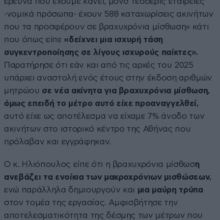
έρευνα που έχουμε κάνει, μόνο τέσσερις εταιρείες
-νομικά πρόσωπα- έχουν 588 καταχωρίσεις ακινήτων
που τα προσφέρουν σε βραχυχρόνια μίσθωση» κάτι
που όπως είπε
«δείχνει μια ισχυρή τάση
συγκεντροποίησης σε λίγους ισχυρούς παίκτες».
Παρατήρησε ότι εάν και από τις αρχές του 2025
υπάρχει αναστολή ενός έτους στην έκδοση αριθμών
μητρώου
σε νέα ακίνητα για βραχυχρόνια μίσθωση,
όμως επειδή το μέτρο αυτό είχε προαναγγελθεί,
αυτό είχε ως αποτέλεσμα να είχαμε 7% άνοδο των
ακινήτων στο ιστορικό κέντρο της Αθήνας που
πρόλαβαν και εγγράφηκαν.
Ο κ. Ηλιόπουλος είπε ότι η βραχυχρόνια μίσθωσ
η
ανεβάζει τα ενοίκια των μακροχρόνιων μισθώσεων,
ενώ παράλληλα δημιουργούν και
μια μαύρη τρύπα
στον τομέα της εργασίας. Αμφισβήτησε την
αποτελεσματικότητα της δέσμης των μέτρων που