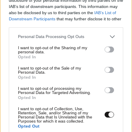
disclosure of your personal information by third parties on the
IAB’s list of downstream participants. This information may
also be disclosed by us to third parties on the
IAB’s List of
ΠΕΡΙΣΣΟΤΕΡΑ ΑΠΟ ΤΗΝ
Downstream Participants
that may further disclose it to other
ΠΟΛΙΤΙΚΗ
third parties.
Please note that this website/app uses one or more Google
Personal Data Processing Opt Outs
services and may gather and store information including but
not limited to your visit or usage behaviour. You may click to
I want to opt-out of the Sharing of my
personal data.
grant or deny consent to Google and its third-party tags to
Opted In
use your data for below specified purposes in below Google
consent section.
I want to opt-out of the Sale of my
Personal Data.
Opted In
I want to opt-out of processing my
Personal Data for Targeted Advertising.
Opted In
I want to opt-out of Collection, Use,
Retention, Sale, and/or Sharing of my
Personal Data that Is Unrelated with the
Purposes for which it was collected.
Opted Out