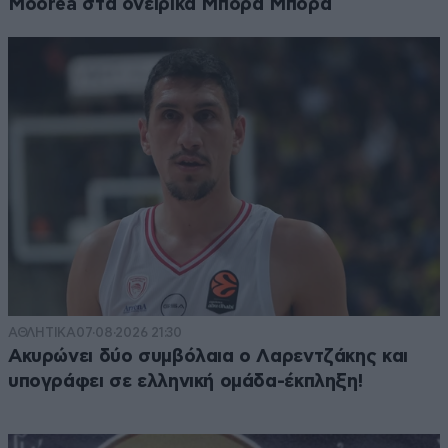
Moorea στα ονειρικά Μπόρα Μπόρα
ΑΘΛΗΤΙΚΑ
07·08·2026 21:30
Ακυρώνει δύο συμβόλαια ο Λαρεντζάκης και
υπογράφει σε ελληνική ομάδα-έκπληξη!