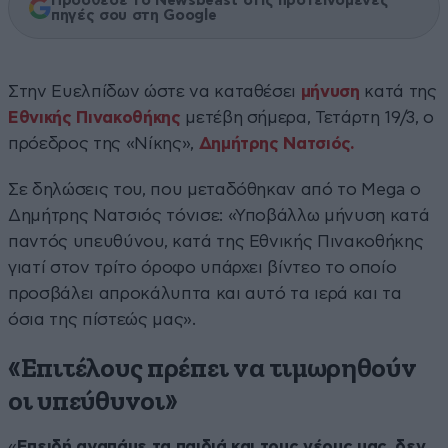
Πρόσθεσε το Newsbeast στις προτεινόμενες
πηγές σου στη Google
Στην Ευελπίδων ώστε να καταθέσει
μήνυση
κατά της
Εθνικής Πινακοθήκης
μετέβη σήμερα, Τετάρτη 19/3, ο
πρόεδρος της «Νίκης»,
Δημήτρης Νατσιός.
Σε δηλώσεις του, που μεταδόθηκαν από το Mega ο
Δημήτρης Νατσιός τόνισε: «Υποβάλλω μήνυση κατά
παντός υπευθύνου, κατά της Εθνικής Πινακοθήκης
γιατί στον τρίτο όροφο υπάρχει βίντεο το οποίο
προσβάλει απροκάλυπτα και αυτό τα ιερά και τα
όσια της πίστεώς μας».
«Επιτέλους πρέπει να τιμωρηθούν
οι υπεύθυνοι»
«
Επειδή αγαπάμε τα παιδιά και τους νέους μας, δεν