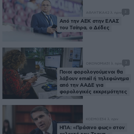
3
ΑΘΛΗΤΙΚΑ
42 λ. πριν
Από την ΑΕΚ στην ΕΛΑΣ
του Τσίπρα, ο Δέδες
3
ΟΙΚΟΝΟΜΙΑ
51 λ. πριν
Ποιοι φορολογούμενοι θα
λάβουν email ή τηλεφώνημα
από την ΑΑΔΕ για
φορολογικές εκκρεμότητες
ΚΟΣΜΟΣ
54 λ. πριν
ΗΠΑ: «Πράσινο φως» στον