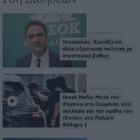
ΠΟΛΙΤΙΚΗ
7 λ. πριν
Τσουκαλάς: Xρειάζεται
άλλη εξωτερική πολιτική με
στρατηγικό βάθος
ΚΟΙΝΩΝΙΑ
9 λ. πριν
Greek Mafia: Μετά τον
31χρονο στη Γερμανία, νέα
σύλληψη για την ομάδα του
«Έντικ», στο Παλαιό
Φάληρο