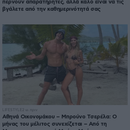
περνούν απαρατήρητες, αλλά καλό είναι να τις
αποκλινοντες, εκκεντρικούς και τους ακόλουθους
βγάλετε από την καθημερινότητά σας
τους. Διαλυσαν τη νεολαία και την κοινωνία. Η
αναρχία και ασυδοσία είναι προ των πυλών.
Απαντήστε
1
0
LIFESTYLE
2 ω. πριν
Αθηνά Οικονομάκου – Μπρούνο Τσερέλα: Ο
μήνας του μέλιτος συνεχίζεται – Από τη