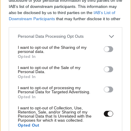
disclosure of your personal information by third parties on the
IAB’s list of downstream participants. This information may
also be disclosed by us to third parties on the
IAB’s List of
ΠΡΟΣΘΗΚΗ
Downstream Participants
that may further disclose it to other
third parties.
Please note that this website/app uses one or more Google
Personal Data Processing Opt Outs
services and may gather and store information including but
Άγνωστος.
19·03·2025 19:06
not limited to your visit or usage behaviour. You may click to
I want to opt-out of the Sharing of my
personal data.
grant or deny consent to Google and its third-party tags to
Ήρθε η ώρα να ιδρυθεί μια Ιερά Εξέταση με τον
Opted In
use your data for below specified purposes in below Google
Νατσιό προϊστάμενο.
consent section.
I want to opt-out of the Sale of my
Personal Data.
Απαντήστε
0
1
Opted In
I want to opt-out of processing my
ΧΡΗΣΤΟΣ ΜΠΙΡΜΠΟΣ
19·03·2025 21:56
Personal Data for Targeted Advertising.
Opted In
Γιατι αγνωστος...γραψε το ονομα
I want to opt-out of Collection, Use,
σου....ντρεπεσαι γι΄αυτο που λες;;;
Retention, Sale, and/or Sharing of my
Personal Data that Is Unrelated with the
Purposes for which it was collected.
Απαντήστε
0
0
Opted Out