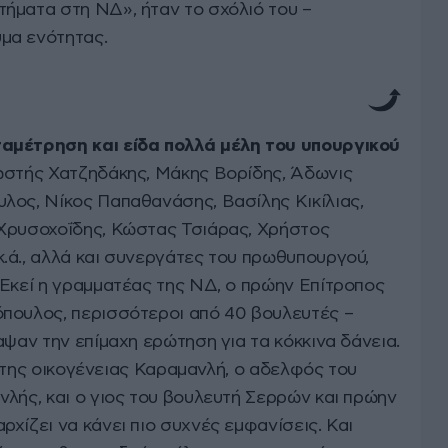
ήματα στη ΝΔ», ήταν το σχόλιό του –
μα ενότητας.
αμέτρηση και είδα πολλά μέλη του υπουργικού
ωστής Χατζηδάκης, Μάκης Βορίδης, Άδωνις
λος, Νίκος Παπαθανάσης, Βασίλης Κικίλιας,
 Χρυσοχοΐδης, Κώστας Τσιάρας, Χρήστος
.ά., αλλά και συνεργάτες του πρωθυπουργού,
 Εκεί η γραμματέας της ΝΔ, ο πρώην Επίτροπος
πουλος, περισσότεροι από 40 βουλευτές –
αψαν την επίμαχη ερώτηση για τα κόκκινα δάνεια.
λη της οικογένειας Καραμανλή, ο αδελφός του
νλής, και ο γιος του βουλευτή Σερρών και πρώην
χίζει να κάνει πιο συχνές εμφανίσεις. Και