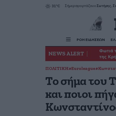
Σήμερα
γιορτάζουν:
ΡΟΗ ΕΙΔΗΣΕΩΝ
ΕΛ
Φωτιά τ
NEWS ALERT
της Κρ
ΠΟΛΙΤΙΚΗ
#Euroleague
#Kωνσταν
Το σήμα του 
και ποιοι πή
Κωνσταντίνο