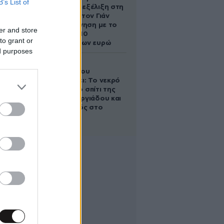
B’s List of
απρόσμενη εξέλιξη στη
διαμάχη με τον Γιάν
Τοπς – Η κίνηση με το
er and store
άλογο των 10
to grant or
εκατομμυρίων ευρώ
ed purposes
Ο Στράτος
Τζώρτζογλου
αποκαλύπτει: Το νεκρό
έμβρυο στο σπίτι της
Μαρίας Γεωργιάδου και
ο εγκλεισμός στο
ψυχιατρείο