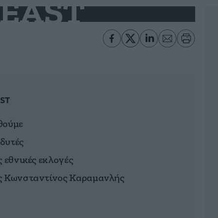
EAST
ST
θούμε
δυτές
ς εθνικές εκλογές
ος Κωνσταντίνος Καραμανλής