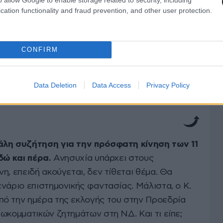
 ως δημιουργία» (εκδόσεις Ευρασία). Ομιλητές
cation functionality and fraud prevention, and other user protection.
νσταντίνος Τασούλας, και οι καθηγητές,
ης Χατζηβασιλείου και Μαρία Μενδρινού, ενώ
ημερινής, Αλέξης Παπαχελάς. Εκεί ήταν και οι
CONFIRM
ιός του ιδρυτή της ΝΔ, Κώστας Καραμανλής, και
 πρώην Πρόεδρος της Δημοκρατίας, Προκόπης
Data Deletion
Data Access
Privacy Policy
άλη συζήτηση για την πρόσφατη κίνηση των 11
δώ και πέρα.
Ανησυχία υπάρχει στους
η, επειδή ακούγεται, δεν τίθεται θέμα. Θα
νάριο επιστημονικής φαντασίας. Μάλιστα, ο Κ.
ό την ημέρα της εκλογής του στην Προεδρία
ωκομματικών ζητημάτων στη ΝΔ. Και τι είπε;