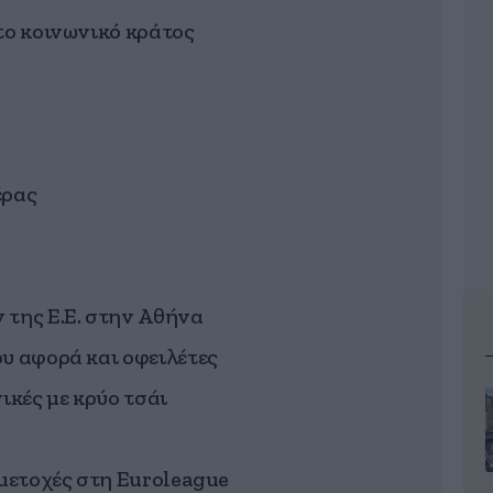
το κοινωνικό κράτος
έρας
 της Ε.Ε. στην Αθήνα
υ αφορά και οφειλέτες
ικές με κρύο τσάι
 μετοχές στη Euroleague