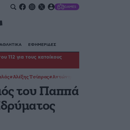
GAMES
ΑΘΛΗΤΙΚΑ
ΕΦΗΜΕΡΙΔΕΣ
υ 112 για τους κατοίκους
ελάς
#Αλέξης Τσίπρας
#Αντώνης Σαμαράς
#Βασίλης Κικί
μός του Παππά
Ιδρύματος