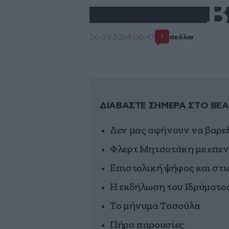
B
26·09·2024 06:47
σχόλια
1
ΔΙΑΒΑΣΤΕ ΣΗΜΕΡΑ ΣΤΟ BEA
Δεν μας αφήνουν να βαρε
Φλερτ Μητσοτάκη με επεν
Επιστολική ψήφος και στι
Η εκδήλωση του Ιδρύματ
Το μήνυμα Τασούλα
Πήρα παρουσίες