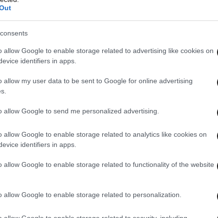
προοπτικές στους τομείς της εκπαίδευσης και
Out
consents
αι στις εθνικές εκλογές
o allow Google to enable storage related to advertising like cookies on
evice identifiers in apps.
και πέρασε στα ψιλά των ΜΜΕ, αλλά μου το
o allow my user data to be sent to Google for online advertising
, είναι η αναφορά του Κυριάκου Μητσοτάκη προς
s.
ση της επιστολικής ψήφου και στις βουλευτικές
to allow Google to send me personalized advertising.
 δείτε σύντομα νομοθετική ρύθμιση.
o allow Google to enable storage related to analytics like cookies on
ρύματος Κωνσταντίνος
evice identifiers in apps.
o allow Google to enable storage related to functionality of the website
Μιλτιάδης Έβερτ στο Γκάζι για τη βράβευση
o allow Google to enable storage related to personalization.
ο αμφιθέατρο της Εθνικής Πινακοθήκης σε
ντίνος Καραμανλής για την παρουσίαση του
o allow Google to enable storage related to security, including