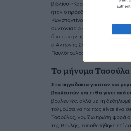
βιβλίου «Καραμανλής. Η πολιτική
authenti
ήταν ο πρόεδρος της Βουλής, Κω
Κωνσταντίνος Τσουκαλάς, Ευάνθ
συντόνισε ο διευθυντής της «Καθ
δυο πρώην πρωθυπουργοί, ο ανιψ
ο Αντώνης Σαμαράς, αλλά και ο
Παυλόπουλος.
Το μήνυμα Τασούλα
Στα πηγαδάκια γινόταν και μεγ
βουλευτών και τι θα γίνει από ε
βουλευτές, αλλά με τη δεδηλωμέν
τολμούσα να πω πως είναι ένα σε
Τασούλας, νομίζω πρώτη φορά απ
της Βουλής, τοποθετήθηκε επί εσ