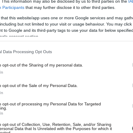
. This information may also be disclosed by us to third parties on the
IA
Participants
that may further disclose it to other third parties.
 that this website/app uses one or more Google services and may gath
ε επενδυτές
including but not limited to your visit or usage behaviour. You may click 
 to Google and its third-party tags to use your data for below specifi
ogle consent section.
ο μεταξύ της Τζόρτζια Μελόνι και του
 αλλά αυτό που ξέρω από τις ΗΠΑ είναι ότι ο
l Data Processing Opt Outs
εύτηκε προ ημερών μαζί με την ιταλίδα
ενδυτές.
Ο Κυριάκος Μητσοτάκης χθες
o opt-out of the Sharing of my personal data.
ν όπου τους παρουσίασε την πορεία της
In
αρρυθμιστικά σχέδια της κυβέρνησης. Εκεί, στη
o opt-out of the Sale of my Personal Data.
ε με επενδυτές, εκπροσώπους εταιρειών
In
τικών οργανισμών και τραπεζών. Και αυτό που
to opt-out of processing my Personal Data for Targeted
ρον για επενδύσεις στην Ελλάδα, αλλά αυτό που
ing.
 μου το είπαν οι πιο μυημένοι είναι κατά πόσο
In
ολιτική σταθερότητα, αλλά δημοσιονομική
o opt-out of Collection, Use, Retention, Sale, and/or Sharing
ersonal Data that Is Unrelated with the Purposes for which it
επενδυτές; Στους πόρους του Ταμείου
lected.