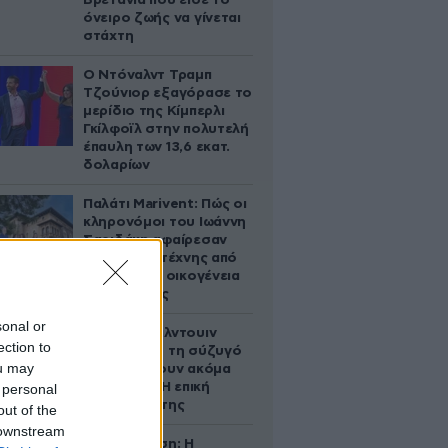
Βρετανία που είδε το
όνειρο ζωής να γίνεται
στάχτη
Ο Ντόναλντ Τραμπ
Τζούνιορ εξαγόρασε το
μερίδιο της Κίμπερλι
Γκίλφοϊλ στην πολυτελή
έπαυλη των 13,6 εκατ.
δολαρίων
Παλάτι Marivent: Πώς οι
κληρονόμοι του Ιωάννη
Σαριδάκη αφαίρεσαν
1.300 έργα τέχνης από
τη βασιλική οικογένεια
της Ισπανίας
sonal or
Ο Άλεκ Μπάλντουιν
ection to
ζήτησε από τη σύζυγό
ou may
του να κάνουν ακόμα
ένα παιδί – Η επική
 personal
αντίδρασή της
out of the
 downstream
Αθηνά Ωνάση: Η