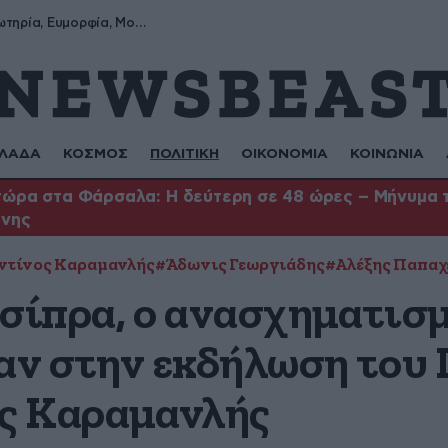
Σωτήρης, Σωτηρία, Ευμορφία, Μορφούλα
ΛΑΔΑ
ΚΟΣΜΟΣ
ΠΟΛΙΤΙΚΗ
ΟΙΚΟΝΟΜΙΑ
ΚΟΙΝΩΝΙΑ
ώρα στα Φάρσαλα: Η δεύτερη σε 48 ώρες – Μήνυμα το
ήνης
τίνος Καραμανλής
#Άδωνις Γεωργιάδης
#Αλέξης Παπαχ
Τσίπρα, ο ανασχηματισ
γαν στην εκδήλωση του 
ς Καραμανλής