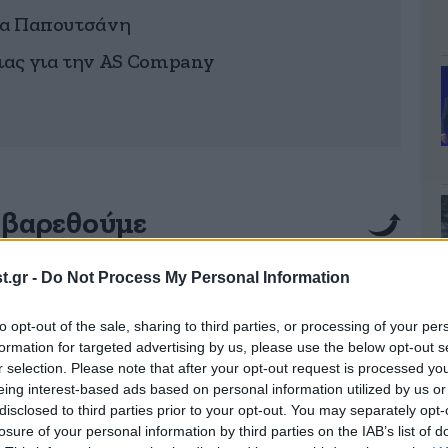
για Παπουτσάνη
ειας για την AS Company
 βαρεθούμε
νή σύναξη όλης της ΝΔ σε βιβλίο για τον
.gr -
Do Not Process My Personal Information
ανλή.
Όλα αυτά λίγες μέρες πριν από την
to opt-out of the sale, sharing to third parties, or processing of your per
 θα μιλήσει ο Κυριάκος Μητσοτάκης, που είναι
formation for targeted advertising by us, please use the below opt-out s
α από την ίδρυση του κόμματος έξω από την
r selection. Please note that after your opt-out request is processed y
μή στον ΣΥΡΙΖΑ όλοι κινούνται γύρω από την
eing interest-based ads based on personal information utilized by us or
disclosed to third parties prior to your opt-out. You may separately opt-
και τα μηνύματα που έστειλε, ενώ στο ΠΑΣΟΚ
losure of your personal information by third parties on the IAB’s list of
ζέψουν σταυρούς. Θα ξεκινήσω όμως από τις