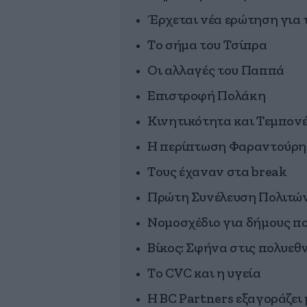
Έρχεται νέα ερώτηση για 
Το σήμα του Τσίπρα
Οι αλλαγές του Παππά
Επιστροφή Πολάκη
Κινητικότητα και Τεμπον
Η περίπτωση Φαραντούρη
Τους έχαναν στα break
Πρώτη Συνέλευση Πολιτών
Νομοσχέδιο για δήμους πο
Βίκος: Σφήνα στις πολυεθν
Το CVC και η υγεία
Η BC Partners εξαγοράζει