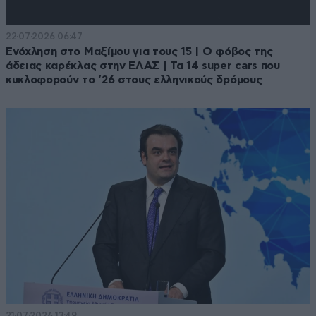
22·07·2026 06:47
Ενόχληση στο Μαξίμου για τους 15 | Ο φόβος της
άδειας καρέκλας στην ΕΛΑΣ | Τα 14 super cars που
κυκλοφορούν το ’26 στους ελληνικούς δρόμους
21·07·2026 13:49