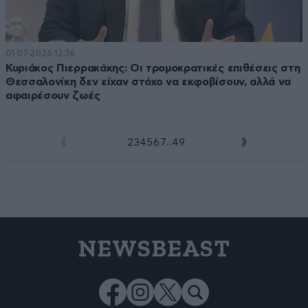
01·07·2026 12:36
Κυριάκος Πιερρακάκης: Οι τρομοκρατικές επιθέσεις στη
Θεσσαλονίκη δεν είχαν στόχο να εκφοβίσουν, αλλά να
αφαιρέσουν ζωές
...
1
2
3
4
5
6
7
49
NEWSBEAST