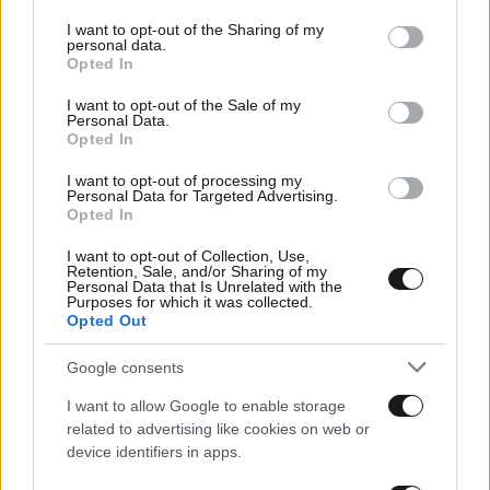
services and may gather and store information including but
not limited to your visit or usage behaviour. You may click to
I want to opt-out of the Sharing of my
personal data.
grant or deny consent to Google and its third-party tags to
Opted In
use your data for below specified purposes in below Google
consent section.
I want to opt-out of the Sale of my
Personal Data.
Opted In
I want to opt-out of processing my
Personal Data for Targeted Advertising.
Opted In
I want to opt-out of Collection, Use,
Retention, Sale, and/or Sharing of my
Personal Data that Is Unrelated with the
Purposes for which it was collected.
Opted Out
18·07·2026 10:51
Η ακτινογραφία του ελληνικού τραπεζικού συστήματος
Google consents
σε 20 αριθμούς
I want to allow Google to enable storage
related to advertising like cookies on web or
device identifiers in apps.