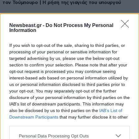
τον Τούμπουρο | Η ρήση της γιαγιάς του υπουργού
Newsbeast.gr -
Do Not Process My Personal
Information
If you wish to opt-out of the sale, sharing to third parties, or
processing of your personal or sensitive information for
targeted advertising by us, please use the below opt-out
section to confirm your selection. Please note that after your
opt-out request is processed you may continue seeing
interest-based ads based on personal information utilized by
us or personal information disclosed to third parties prior to
your opt-out. You may separately opt-out of the further
disclosure of your personal information by third parties on the
IAB’s list of downstream participants. This information may
20·07·2026 06:47
also be disclosed by us to third parties on the
IAB’s List of
Οι 6+1 θέσεις της ΝΔ στην Α’ Αθηνών | Ο ανεξάρτητος
Downstream Participants
that may further disclose it to other
βουλευτής που δίνει χέρια με το ΠΑΣΟΚ | Κάτι δυνατό
third parties.
ετοιμάζει ο Θοδωρής Κυριακού
Please note that this website/app uses one or more Google
Personal Data Processing Opt Outs