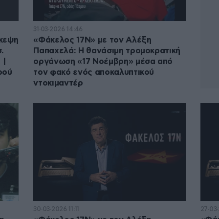
31·03·2026 14:46
σκεψη
«Φάκελος 17Ν» με τον Αλέξη
.
Παπαχελά: Η θανάσιμη τρομοκρατική
 |
οργάνωση «17 Νοέμβρη» μέσα από
ρού
τον φακό ενός αποκαλυπτικού
ντοκιμαντέρ
30·03·2026 11:11
27·03