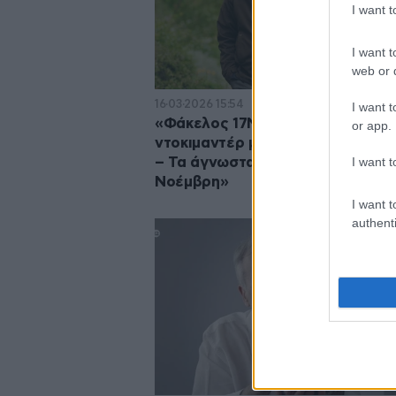
I want 
I want t
web or d
16·03·2026 15:54
I want t
«Φάκελος 17Ν»: Απόψε η νέα σει
or app.
ντοκιμαντέρ με τον Αλέξη Παπα
I want t
– Τα άγνωστα παρασκήνια της «1
Νοέμβρη»
I want t
authenti