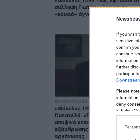
«Φάκελος 17Ν»: Πώς έφτασαν στ
σύλληψη Γιωτόπουλου και το
«κρυφό» άγνωστο βρετανικό σχέ
Newsbeast
If you wish 
sensitive in
confirm you
continue se
information 
further disc
participants
Downstream 
Please note
information 
23·03·2026 14:42
deny consent
«Φάκελος 17Ν» με τον Αλέξη
in below Go
Παπαχελά: «Το μοιραίο λάθος» σ
αποψινό επεισόδιο – Το θρίλερ τ
Persona
εξάρθρωσης της τρομοκρατικής
οργάνωσης