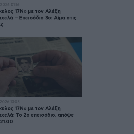
·2026 01:16
ελος 17Ν» με τον Αλέξη
χελά – Επεισόδιο 3ο: Αίμα στις
ες
·2026 13:05
ελος 17Ν» με τον Αλέξη
χελά: Το 2ο επεισόδιο, απόψε
 21.00