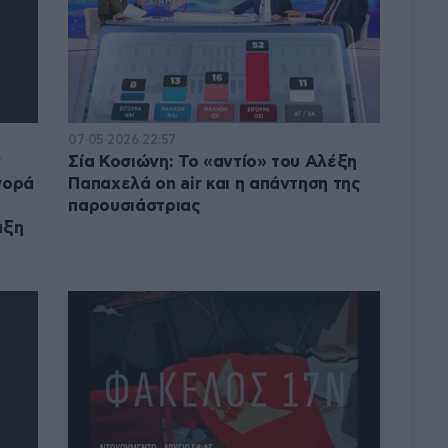
07·05·2026 22:57
ν
Σία Κοσιώνη: Το «αντίο» του Αλέξη
γορά
Παπαχελά on air και η απάντηση της
παρουσιάστριας
άξη