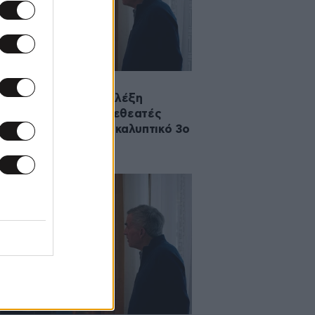
2026 16:30
ελος 17Ν» με τον Αλέξη
χελά: 1.035.336 τηλεθεατές
κολούθησαν το αποκαλυπτικό 3ο
σόδιο