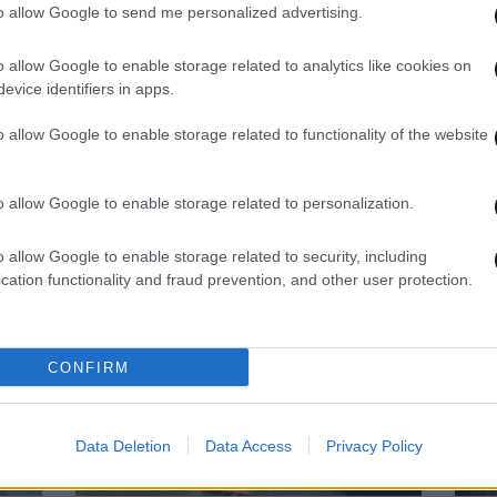
to allow Google to send me personalized advertising.
o allow Google to enable storage related to analytics like cookies on
evice identifiers in apps.
13·03·2026 14:50
10·03·
o allow Google to enable storage related to functionality of the website
ρά
«Φάκελος 17Ν» με τον Αλέξη
«Φάκ
χελά
Παπαχελά: Συνεχίζεται η νέα, μεγάλη
Παπα
o allow Google to enable storage related to personalization.
7
παραγωγή του ΣΚΑΪ
παρα
επει
o allow Google to enable storage related to security, including
cation functionality and fraud prevention, and other user protection.
CONFIRM
Data Deletion
Data Access
Privacy Policy