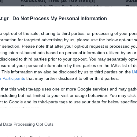
η
«Φάκελος 17Ν» με τον Αλέξη
«Φάκ
Παπαχελά: Όσα θα δούμε απόψε στο
Παπα
διο
τελευταίο επεισόδιο
άγνω
.gr -
Do Not Process My Personal Information
μυστ
to opt-out of the sale, sharing to third parties, or processing of your per
formation for targeted advertising by us, please use the below opt-out s
r selection. Please note that after your opt-out request is processed y
eing interest-based ads based on personal information utilized by us or
disclosed to third parties prior to your opt-out. You may separately opt-
losure of your personal information by third parties on the IAB’s list of
. This information may also be disclosed by us to third parties on the
IA
Participants
that may further disclose it to other third parties.
 that this website/app uses one or more Google services and may gath
including but not limited to your visit or usage behaviour. You may click 
20·03·2026 22:50
17·03·
 to Google and its third-party tags to use your data for below specifi
«Το μοιραίο λάθος»: Ο «Φάκελος
Η πο
ogle consent section.
το
17Ν» αποκαλύπτει τα βίντεο της
Νοέμ
ης
αστυνομίας μέσα από τις γιάφκες
μυστ
l Data Processing Opt Outs