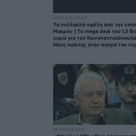
27·04·2026 06:47
Τα πολλαπλά οφέλη από την επί
Μακρόν | Το mega deal του 1,3 δισ
ευρώ για τον Κωνσταντακόπουλο
Νέος παίκτης στην αγορά του νε
30·03·2026 23:33