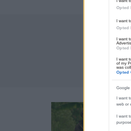
I want t
Opted 
I want t
Opted 
I want 
Advertis
Opted 
I want t
of my P
was col
Opted 
Google 
I want t
web or d
I want t
purpose