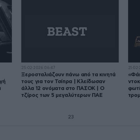
25·02·2026 06:47
21·02·
Ξεροσταλιάζουν πάνω από τα κινητά
«Φάκ
γή
τους για τον Τσίπρα | Κλείδωσαν
ντοκ
α
άλλα 12 ονόματα στο ΠΑΣΟΚ | Ο
φωτί
τζίρος των 5 μεγαλύτερων ΠΑΕ
τρο
1
2
3