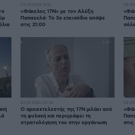
09·03·2026 16:16
08·03
το
«Φάκελος 17Ν» με τον Αλέξη
«Φάκ
ύρ
Παπαχελά: Το 3ο επεισόδιο απόψε
Παπα
όλια
στις 21:00
σόλ
03·03·2026 00:24
02·03
μπή
Ο αρχιεκτελεστής της 17Ν μιλάει από
«Φάκ
λά
τη φυλακή και περιγράφει τη
Παπα
στρατολόγηση του στην οργάνωση
στις