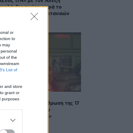
ελος 17Ν» με τον Αλέξη
χελά: Για πρώτη φορά το
στο σχέδιο των βρετανικών
ικών υπηρεσιών
sonal or
ection to
ou may
 personal
out of the
 downstream
B’s List of
er and store
to grant or
2026 00:16
ed purposes
ρεία προς την εξάρθρωση της 17
βρη και ο ρόλος του
ηριώδους «κύριου Χ»