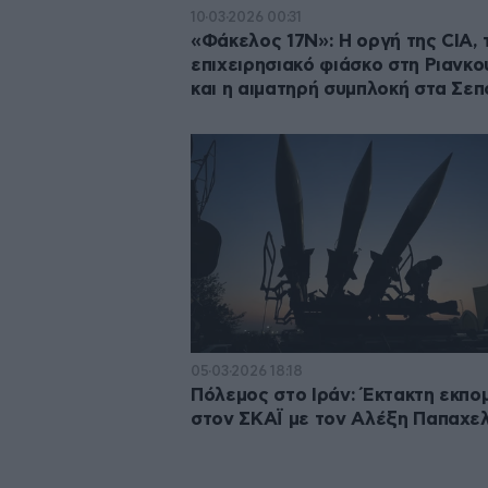
10·03·2026 00:31
«Φάκελος 17Ν»: Η οργή της CIA, 
επιχειρησιακό φιάσκο στη Ριανκο
και η αιματηρή συμπλοκή στα Σεπ
05·03·2026 18:18
Πόλεμος στο Ιράν: Έκτακτη εκπο
στον ΣΚΑΪ με τον Αλέξη Παπαχε