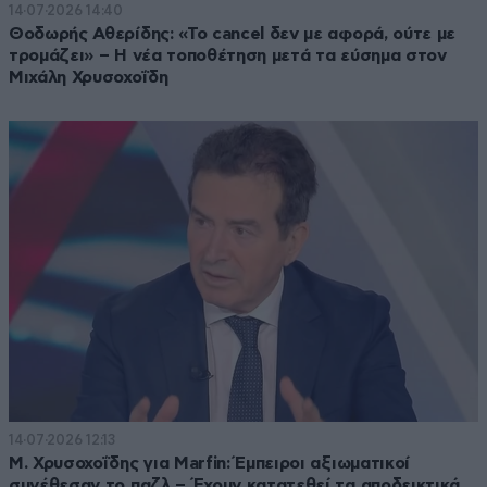
14·07·2026 14:40
Θοδωρής Αθερίδης: «Το cancel δεν με αφορά, ούτε με
τρομάζει» – Η νέα τοποθέτηση μετά τα εύσημα στον
Μιχάλη Χρυσοχοΐδη
14·07·2026 12:13
Μ. Χρυσοχοΐδης για Marfin: Έμπειροι αξιωματικοί
συνέθεσαν το παζλ – Έχουν κατατεθεί τα αποδεικτικά