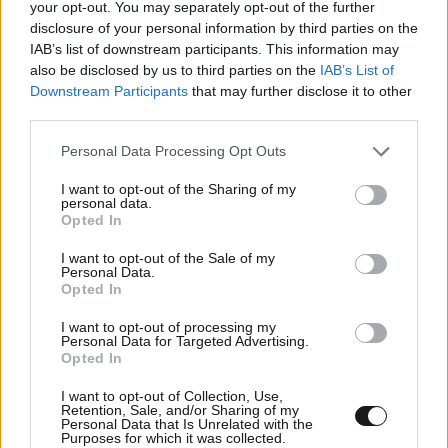
your opt-out. You may separately opt-out of the further
disclosure of your personal information by third parties on the
IAB’s list of downstream participants. This information may
also be disclosed by us to third parties on the
IAB’s List of
Downstream Participants
that may further disclose it to other
third parties.
Please note that this website/app uses one or more Google
Personal Data Processing Opt Outs
10·07·2026 14:06
services and may gather and store information including but
Χρυσοχοΐδης για υποθέσεις Νέστορα και Marfin: Η
not limited to your visit or usage behaviour. You may click to
I want to opt-out of the Sharing of my
Δημοκρατία μας είναι πολύ ισχυρή και πάντα νικάει
personal data.
grant or deny consent to Google and its third-party tags to
Opted In
use your data for below specified purposes in below Google
consent section.
I want to opt-out of the Sale of my
Personal Data.
Opted In
I want to opt-out of processing my
Personal Data for Targeted Advertising.
Opted In
I want to opt-out of Collection, Use,
Retention, Sale, and/or Sharing of my
Personal Data that Is Unrelated with the
Purposes for which it was collected.