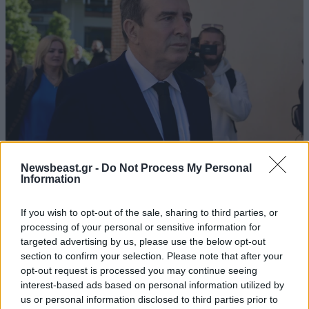
13·07·2026 10:44
Newsbeast.gr -
Do Not Process My Personal
Χρυσοχοΐδης: Η Αστυνομία έχει αποστολή να
Information
συλλαμβάνει δολοφόνους, όχι να σκοτώνει παιδιά
If you wish to opt-out of the sale, sharing to third parties, or
processing of your personal or sensitive information for
targeted advertising by us, please use the below opt-out
section to confirm your selection. Please note that after your
opt-out request is processed you may continue seeing
interest-based ads based on personal information utilized by
us or personal information disclosed to third parties prior to