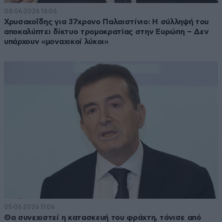
08·06·2026 16:06
Χρυσοχοΐδης για 37χρονο Παλαιστίνιο: Η σύλληψή του
αποκαλύπτει δίκτυο τρομοκρατίας στην Ευρώπη – Δεν
υπάρχουν «μοναχικοί λύκοι»
05·06·2026 11:06
Θα συνεχιστεί η κατασκευή του φράχτη, τόνισε από