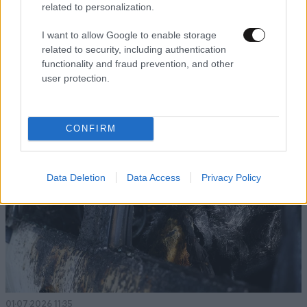
related to personalization.
02·07·2026 16:57
I want to allow Google to enable storage
Χρυσοχοΐδης για εμπρησμό στη Θεσσαλονίκη: Βάζουν
related to security, including authentication
μικρά παιδιά να δράσουν με αυτόν τον τρόπο και να, τα
functionality and fraud prevention, and other
γκαζάκια σκοτώνουν
user protection.
CONFIRM
Data Deletion
Data Access
Privacy Policy
01·07·2026 11:35