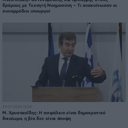
δρόμους με Τεχνητή Νοημοσύνη – Τι ανακοίνωσαν οι
Ευρωβουλευτή του ΠΑΣΟΚ, Μαρία Ματσούκα και έχει 5
συναρμόδιοι υπουργοί
παιδιά από τους συνολικά τέσσερις γάμους του. Στις
επερχόμενες εκλογές θα είναι υποψήφιος στην εκλογική
περιφέρεια του Δυτικού Τομέα της Β’ Αθηνών.
29·07·2026 13:38
Μ. Χρυσοχοΐδης: Η ασφάλεια είναι δημοκρατικό
δικαίωμα, η βία δεν είναι άποψη