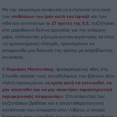
Με την παγκόσμια ανησυχία να εντείνεται στη σκιά
των
επιθέσεων του Ιράν κατά του Ισραήλ
και των
πιθανών αντιποίνων
οι 27 ηγέτες της Ε.Ε.
συζήτησαν
στο μαραθώνιο δείπνο εργασίας για την επόμενη
μέρα, στέλνοντας μήνυμα αυτοσυγκράτησης σε όλες
τις εμπλεκόμενες πλευρές, προκειμένου να
αποφευχθεί μια διάχυση της κρίσης με απρόβλεπτες
συνέπειες.
Ο
Κυριάκος Μητσοτάκης
προσερχόμενος χθες στη
Σύνοδο κάλεσε τους συναδέλφους του βάλουν όλοι
πλάτη προκειμένου
«η κρίση αυτή να εκτονωθεί, να
μην επεκταθεί και να μην αποκτήσει χαρακτηριστικά
περιφερειακής σύγκρουσης»
. Στο επίκεντρο των
συζητήσεων βρέθηκε και η αποσταθεροποιητική
κατάσταση που επικρατεί στον Λίβανο, ο οποίος
βρίσκεται στην «καρδιά» των μεγάλων αναταράξεων