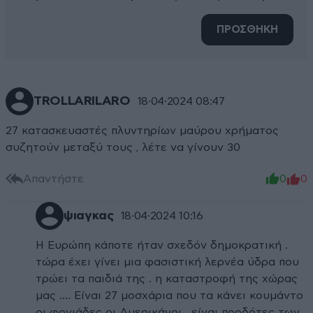
ΠΡΟΣΘΗΚΗ
TROLLARILARO
18·04·2024 08:47
27 κατασκευαστές πλυντηρίων μαύρου χρήματος
συζητούν μεταξύ τους , λέτε να γίνουν 30
Απαντήστε
0
0
ψιαγκας
18·04·2024 10:16
Η Ευρώπη κάποτε ήταν σχεδόν δημοκρατική .
τώρα έχει γίνει μια φασιστική λερνέα ύδρα που
τρώει τα παιδιά της . η καταστροφή της χώρας
μας .... Είναι 27 μοσχάρια που τα κάνει κουμάντο
οι φονιάδες οι Αμερικάνοι . είναι προδότες των