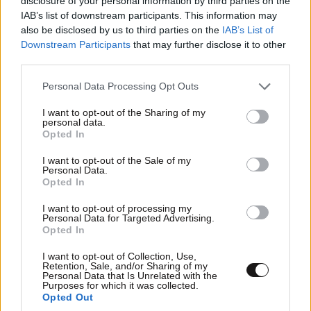
disclosure of your personal information by third parties on the
IAB’s list of downstream participants. This information may
also be disclosed by us to third parties on the
IAB’s List of
Downstream Participants
that may further disclose it to other
third parties.
Please note that this website/app uses one or more Google
Personal Data Processing Opt Outs
services and may gather and store information including but
not limited to your visit or usage behaviour. You may click to
I want to opt-out of the Sharing of my
personal data.
grant or deny consent to Google and its third-party tags to
Opted In
use your data for below specified purposes in below Google
consent section.
I want to opt-out of the Sale of my
Personal Data.
Opted In
ΠΕΡΙΣΣΟΤΕΡΑ ΑΠΟ ΤΗΝ
I want to opt-out of processing my
Personal Data for Targeted Advertising.
ΠΟΛΙΤΙΚΗ
Opted In
I want to opt-out of Collection, Use,
Retention, Sale, and/or Sharing of my
Personal Data that Is Unrelated with the
Purposes for which it was collected.
Opted Out