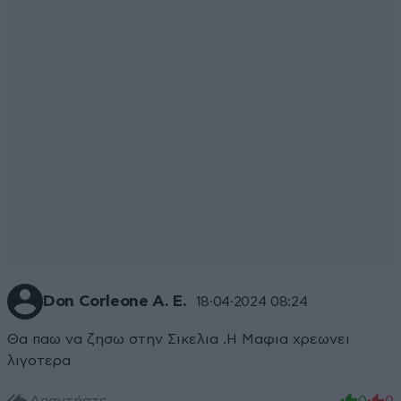
Don Corleone Α. Ε.
18·04·2024 08:24
Θα παω να ζησω στην Σικελια .Η Μαφια χρεωνει
λιγοτερα
Απαντήστε
0
0