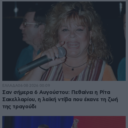
ΕΛΛΑΔΑ
06·08·2026 00:09
Σαν σήμερα 6 Αυγούστου: Πεθαίνει η Ρίτα
Σακελλαρίου, η λαϊκή ντίβα που έκανε τη ζωή
της τραγούδι