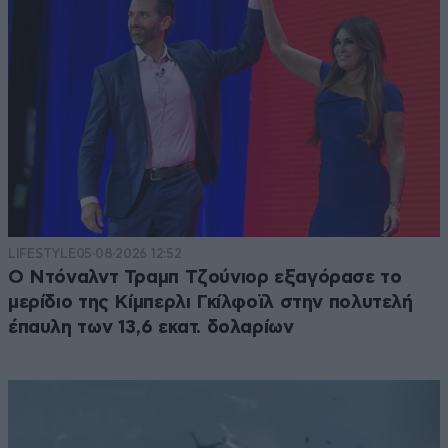
LIFESTYLE
05·08·2026 12:52
Ο Ντόναλντ Τραμπ Τζούνιορ εξαγόρασε το
μερίδιο της Κίμπερλι Γκίλφοϊλ στην πολυτελή
έπαυλη των 13,6 εκατ. δολαρίων