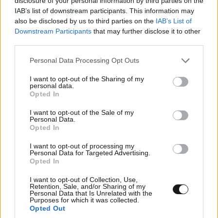
disclosure of your personal information by third parties on the
IAB’s list of downstream participants. This information may
also be disclosed by us to third parties on the
IAB’s List of
Downstream Participants
that may further disclose it to other
ΕΛΛΑΔΑ
05·08·2026 21:24
third parties.
«Κάηκε το σπίτι μας στην Ελλάδα λίγο πριν
Please note that this website/app uses one or more Google
μετακομίσουμε»: Απαρηγόρητη η οικογένεια
Personal Data Processing Opt Outs
services and may gather and store information including but
από τη Βρετανία που είδε το όνειρο ζωής να
not limited to your visit or usage behaviour. You may click to
I want to opt-out of the Sharing of my
γίνεται στάχτη
personal data.
grant or deny consent to Google and its third-party tags to
Opted In
use your data for below specified purposes in below Google
consent section.
I want to opt-out of the Sale of my
Personal Data.
Opted In
I want to opt-out of processing my
Personal Data for Targeted Advertising.
Opted In
I want to opt-out of Collection, Use,
Retention, Sale, and/or Sharing of my
Personal Data that Is Unrelated with the
Purposes for which it was collected.
Opted Out