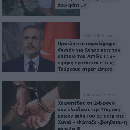
έχω φάει…»
ΚΟΣΜΟΣ
3 λ. πριν
Προκλητικό παραλήρημα
Φιντάν για Κύπρο πριν την
επέτειο του Αττίλα ΙΙ: «Η
ειρήνη οφείλεται στους
Τούρκους στρατιώτες»
ΚΟΙΝΩΝΙΑ
6 λ. πριν
Χειροπέδες σε 24χρονο
που κλείδωσε την 17χρονη
πρώην φίλη του σε σπίτι στα
Χανιά – Φώναζε «βοήθεια» η
κοπέλα