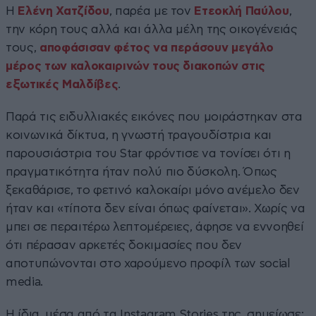
Η
Ελένη Χατζίδου
, παρέα με τον
Ετεοκλή Παύλου
,
την κόρη τους αλλά και άλλα μέλη της οικογένειάς
τους,
αποφάσισαν φέτος να περάσουν μεγάλο
μέρος των καλοκαιρινών τους διακοπών στις
εξωτικές Μαλδίβες
.
Παρά τις ειδυλλιακές εικόνες που μοιράστηκαν στα
κοινωνικά δίκτυα, η γνωστή τραγουδίστρια και
παρουσιάστρια του Star φρόντισε να τονίσει ότι η
πραγματικότητα ήταν πολύ πιο δύσκολη. Όπως
ξεκαθάρισε, το φετινό καλοκαίρι μόνο ανέμελο δεν
ήταν και «τίποτα δεν είναι όπως φαίνεται». Χωρίς να
μπει σε περαιτέρω λεπτομέρειες, άφησε να εννοηθεί
ότι πέρασαν αρκετές δοκιμασίες που δεν
αποτυπώνονται στο χαρούμενο προφίλ των social
media.
Η ίδια, μέσα από τα Instagram Stories της, σημείωσε: