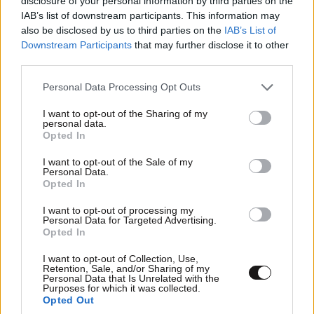
disclosure of your personal information by third parties on the
με αι......
IAB’s list of downstream participants. This information may
also be disclosed by us to third parties on the
IAB’s List of
Απαντήστε
0
0
Downstream Participants
that may further disclose it to other
TRENDING
third parties.
Please note that this website/app uses one or more Google
Personal Data Processing Opt Outs
services and may gather and store information including but
Φασιανός
31·08·2025 20:49
not limited to your visit or usage behaviour. You may click to
I want to opt-out of the Sharing of my
personal data.
grant or deny consent to Google and its third-party tags to
Ποια είναι αυτή πάλι Καινούργιο ; 🍋‍🟩
Opted In
use your data for below specified purposes in below Google
consent section.
I want to opt-out of the Sale of my
Απαντήστε
0
0
Personal Data.
Opted In
I want to opt-out of processing my
Personal Data for Targeted Advertising.
Αυτό
31·08·2025 18:37
Opted In
Να κλαίγονται..
I want to opt-out of Collection, Use,
Retention, Sale, and/or Sharing of my
Personal Data that Is Unrelated with the
Purposes for which it was collected.
Απαντήστε
0
0
LIFESTYLE
08·08·2026 19:12
Opted Out
Εριέττα Κούρκουλου – Τα 33α γενέθλια και τα