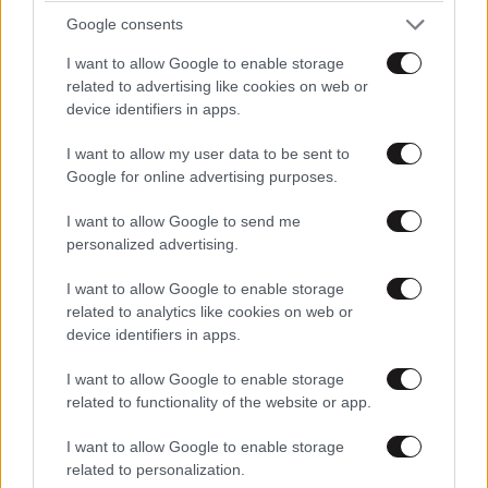
φιλιά με τον Βύρωνα Βασιλειάδη: «Καμία στιγμή
Google consents
ευτυχίας δεδομένη»
ΚΟΊΤΑ ΤΩΡΑ
I want to allow Google to enable storage
31·08·2025 15:36
related to advertising like cookies on web or
device identifiers in apps.
Άσε μας κυρά μου που θα ασχολούμαστε και μαζί σου
τώρα σε παρακαλώ.
I want to allow my user data to be sent to
Google for online advertising purposes.
Απαντήστε
0
0
I want to allow Google to send me
personalized advertising.
I want to allow Google to enable storage
related to analytics like cookies on web or
device identifiers in apps.
I want to allow Google to enable storage
related to functionality of the website or app.
I want to allow Google to enable storage
related to personalization.