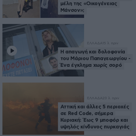
μέλη της «Οικογένειας
Μάνσον»;
ΕΛΛΑΔΑ
15 λ. πριν
Η απαγωγή και δολοφονία
του Μάριου Παπαγεωργίου -
Ένα έγκλημα χωρίς σορό
ΕΛΛΑΔΑ
23 λ. πριν
Αττική και άλλες 5 περιοχές
σε Red Code, σήμερα
Κυριακή: Έως 9 μποφόρ και
υψηλός κίνδυνος πυρκαγιάς