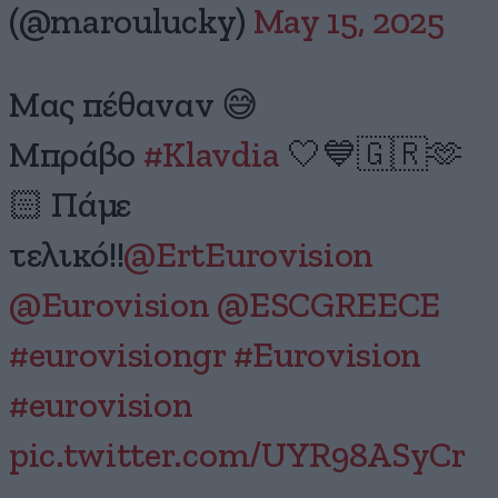
(@maroulucky)
May 15, 2025
Μας πέθαναν 😅
Μπράβο
#Klavdia
🤍💙🇬🇷🫶
🏻 Πάμε
τελικό!!
@ErtEurovision
@Eurovision
@ESCGREECE
#eurovisiongr
#Eurovision
#eurovision
pic.twitter.com/UYR98ASyCr