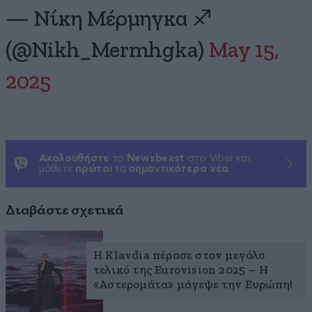
— Νίκη Μέρμηγκα ♐
(@Nikh_Mermhgka)
May 15,
2025
Ακολουθήστε
το
Newsbeast
στο Viber και
μάθετε
πρώτοι
τα
σημαντικότερα νέα
Διαβάστε σχετικά
Η Klavdia πέρασε στον μεγάλο
τελικό της Eurovision 2025 – Η
«Αστερομάτα» μάγεψε την Ευρώπη!