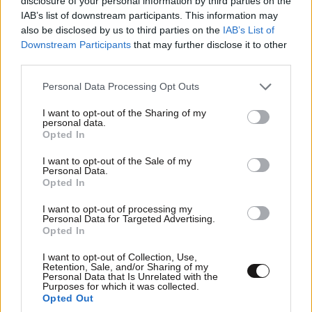
disclosure of your personal information by third parties on the
IAB’s list of downstream participants. This information may
also be disclosed by us to third parties on the
IAB’s List of
Downstream Participants
that may further disclose it to other
third parties.
Please note that this website/app uses one or more Google
Personal Data Processing Opt Outs
Η Τατιάνα Στεφανίδου με μπικίνι στην
services and may gather and store information including but
Κεφαλονιά – Διακοπές με τον Νίκο Ευαγγελάτο
not limited to your visit or usage behaviour. You may click to
I want to opt-out of the Sharing of my
personal data.
και τον γιο τους
grant or deny consent to Google and its third-party tags to
Opted In
use your data for below specified purposes in below Google
consent section.
I want to opt-out of the Sale of my
Personal Data.
Opted In
I want to opt-out of processing my
Personal Data for Targeted Advertising.
Opted In
I want to opt-out of Collection, Use,
Retention, Sale, and/or Sharing of my
Personal Data that Is Unrelated with the
Purposes for which it was collected.
Opted Out