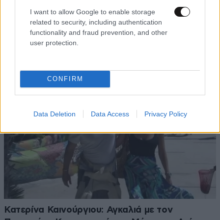
Γιάννης Τσιμιτσέλης: Οι σπάνιες φωτογραφίες
I want to allow Google to enable storage
related to security, including authentication
με τον αδελφό του και οι ευχές για τα γενέθλιά
functionality and fraud prevention, and other
του
user protection.
CONFIRM
Data Deletion
Data Access
Privacy Policy
Κατερίνα Καινούργιου: Αγκαλιά με τον