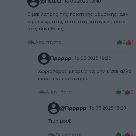
@ΠΟΣΟ
16·05·2025 13:40
Ειμαι λατρης της ποιοτικης μουσικης. Δεν
ειμαι χωριατης ουτε στη καταγωγη ουτε
στις συνηθειες.
Απαντήστε
0
1
Πρρρρρ
16·05·2025 18:20
Χωριαταρος μπορείς να μην είσαι αλλά
είσαι σίγουρα σνομπ.
Απαντήστε
0
0
@Πρρρρρ
16·05·2025 18:29
Τιμη μου!!!
Απαντήστε
0
0