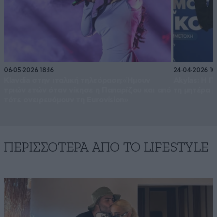
06·05·2026 18:16
24·04·2026 10:
Klavdia στην ιταλική τηλεόραση:«Ήμουν
Akylas: Η Π
τριών ετών όταν νίκησε η Παπαρίζου και από
τη μητέρα μ
τότε ονειρευόμουν τη Eurovision»
ΠΕΡΙΣΣΟΤΕΡΑ ΑΠΟ ΤΟ LIFESTYLE