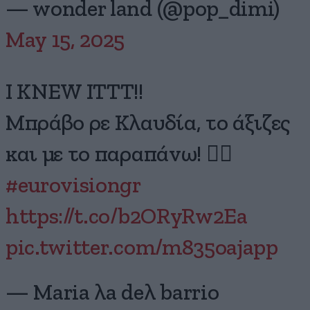
— wonder land (@pop_dimi)
May 15, 2025
I KNEW ITTT!!
Μπράβο ρε Κλαυδία, το άξιζες
και με το παραπάνω! ❤️‍🔥
#eurovisiongr
https://t.co/b2ORyRw2Ea
pic.twitter.com/m835oajapp
— Maria λa deλ barrio