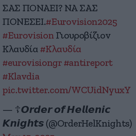
ΣΑΣ ΠΟΝΑΕΙ? ΝΑ ΣΑΣ
ΠΟΝΕΣΕΙ.
#Eurovision2025
#Eurovision
Γιουροβίζιον
Κλαυδία
#Κλαυδία
#eurovisiongr
#antireport
#Klavdia
pic.twitter.com/WCUidNyuxY
— ☦️𝙊𝙧𝙙𝙚𝙧 𝙤𝙛 𝙃𝙚𝙡𝙡𝙚𝙣𝙞𝙘
𝙆𝙣𝙞𝙜𝙝𝙩𝙨 (@OrderHelKnights)