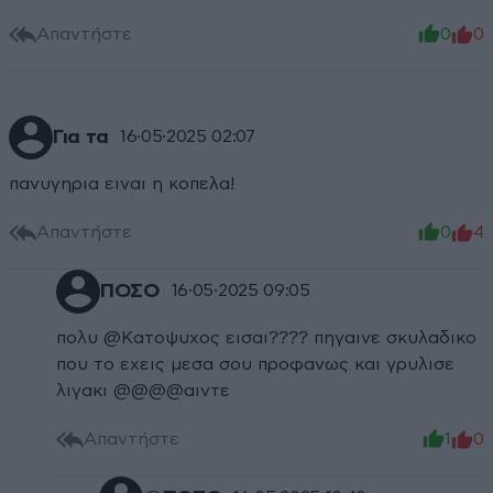
Απαντήστε
0
0
Για τα
16·05·2025 02:07
πανυγηρια ειναι η κοπελα!
Απαντήστε
0
4
ΠΟΣΟ
16·05·2025 09:05
πολυ @Κατοψυχος εισαι???? πηγαινε σκυλαδικο
που το εχεις μεσα σου προφανως και γρυλισε
λιγακι @@@@αιντε
Απαντήστε
1
0