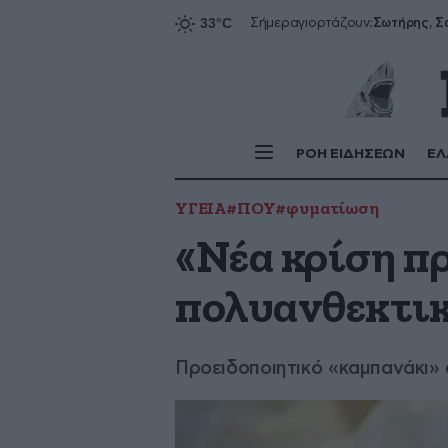
Σήμερα
γιορτάζουν:
ΡΟΗ ΕΙΔΗΣΕΩΝ
ΕΛ
ΥΓΕΙΑ
#ΠΟΥ
#φυματίωση
«Νέα κρίση π
πολυανθεκτι
Προειδοποιητικό «καμπανάκι»