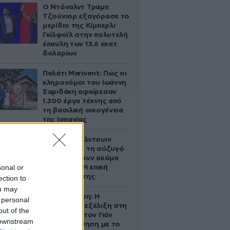
Ο Ντόναλντ Τραμπ
Τζούνιορ εξαγόρασε το
μερίδιο της Κίμπερλι
Γκίλφοϊλ στην πολυτελή
έπαυλη των 13,6 εκατ.
δολαρίων
Παλάτι Marivent: Πώς οι
κληρονόμοι του Ιωάννη
Σαριδάκη αφαίρεσαν
1.300 έργα τέχνης από
τη βασιλική οικογένεια
της Ισπανίας
Ο Άλεκ Μπάλντουιν
ζήτησε από τη σύζυγό
του να κάνουν ακόμα
sonal or
ένα παιδί – Η επική
αντίδρασή της
ection to
ou may
Αθηνά Ωνάση: Η
 personal
απρόσμενη εξέλιξη στη
out of the
διαμάχη με τον Γιάν
 downstream
Τοπς – Η κίνηση με το