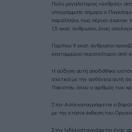
Πολύ μεγαλύτερος «εχθρός» από 
υπογράμμισε σήμερα ο Παγκόσμι
παράλληλα, πως πέρυσι έχασαν τ
1,5 εκατ. άνθρωποι, ένας απολογ
Περίπου 9 εκατ. άνθρωποι προσβ
εκατομμύριο περισσότεροι από ό,
Η αύξηση αυτή αποδόθηκε ωστόσ
σχετικά με την ασθένεια αυτή σε
Πακιστάν, όπου ο αριθμός των κ
Στην Ασία καταγράφεται ο βαρύ
με την ετήσια έκθεση του Οργανι
Στην Ινδία καταγράφεται ένας α