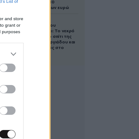
B’s List of
άλογο των 10
εκατομμυρίων ευρώ
er and store
Ο Στράτος
to grant or
Τζώρτζογλου
αποκαλύπτει: Το νεκρό
ed purposes
έμβρυο στο σπίτι της
Μαρίας Γεωργιάδου και
ο εγκλεισμός στο
ψυχιατρείο