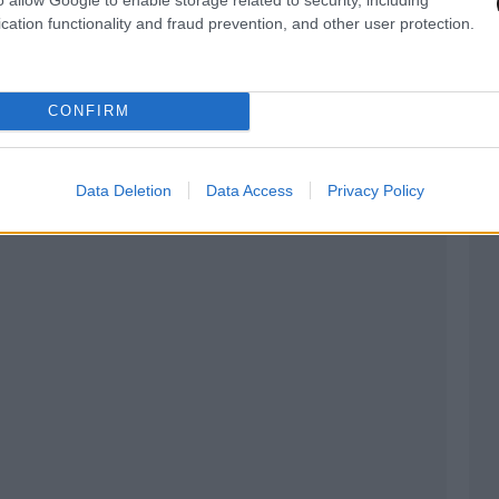
cation functionality and fraud prevention, and other user protection.
 ο Οργανισμός είχε χαρακτηρίσει τη φυματίωση
α τη δημόσια υγεία παγκοσμίως», ο ΠΟΥ
CONFIRM
εί σημαντικές πρόοδοι» στις προσπάθειες για
Data Deletion
Data Access
Privacy Policy