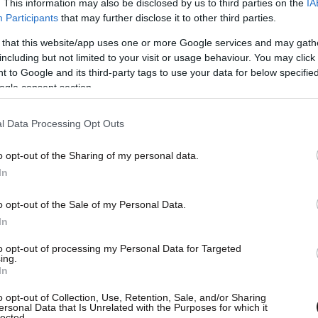
. This information may also be disclosed by us to third parties on the
IA
Participants
that may further disclose it to other third parties.
 that this website/app uses one or more Google services and may gath
including but not limited to your visit or usage behaviour. You may click 
 to Google and its third-party tags to use your data for below specifi
ogle consent section.
l Data Processing Opt Outs
o opt-out of the Sharing of my personal data.
In
o opt-out of the Sale of my Personal Data.
In
to opt-out of processing my Personal Data for Targeted
ing.
In
νθρωποι μολύνονται κάθε χρόνια με
o opt-out of Collection, Use, Retention, Sale, and/or Sharing
α είναι ανθεκτικά στα κοινά αντιβιοτικά και άρα
ersonal Data that Is Unrelated with the Purposes for which it
lected.