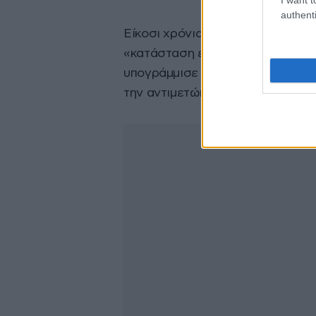
authenti
Είκοσι χρόνια και πλέον αφότου
«κατάσταση εκτάκτου ανάγκης γι
υπογράμμισε ότι «έχουν επιτευχθ
την αντιμετώπισή της ασθένειας.