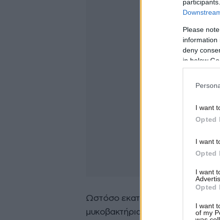
participants
Downstream 
Please note
information 
deny consent
in below Go
Persona
I want t
Opted 
I want t
Opted 
I want 
Advertis
Opted 
Ωστόσο εκατοντάδες χιλιάδες ά
I want t
μυκοβακτήρια φυματίωσης τα οποί
of my P
was col