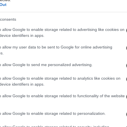
Out
consents
άγνωση και την πραγματική έναρξη της
αζόμαστε επειγόντως να αυξηθεί η δέσμευση και
o allow Google to enable storage related to advertising like cookies on
evice identifiers in apps.
ι εξετάσεις και να χορηγείται σε κάθε
, ειδικός του ΠΟΥ σε θέματα ανθεκτικότητας
o allow my user data to be sent to Google for online advertising
s.
to allow Google to send me personalized advertising.
 από το 2004, οι θάνατοι από φυματίωση μεταξύ
ου HIV έχουν μειωθεί κατά το ένα τρίτο, στους
o allow Google to enable storage related to analytics like cookies on
evice identifiers in apps.
o allow Google to enable storage related to functionality of the website
ταγραφεί «σημαντικές πρόοδοι» και σώθηκαν 37
013 στον αγώνα κατά της φυματίωσης, αλλά η
o allow Google to enable storage related to personalization.
ην περίοδο από το 1990 ως το 2013, τα κρούσματα
o allow Google to enable storage related to security, including