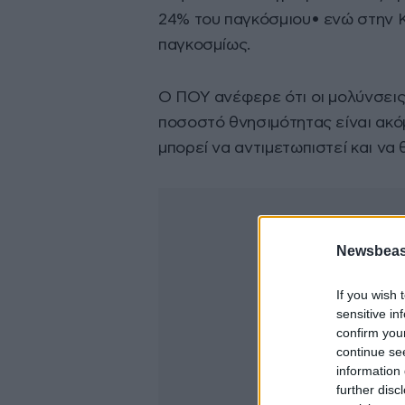
24% του παγκόσμιου• ενώ στην 
παγκοσμίως.
Ο ΠΟΥ ανέφερε ότι οι μολύνσεις
ποσοστό θνησιμότητας είναι ακό
μπορεί να αντιμετωπιστεί και να 
Newsbeast
If you wish 
sensitive in
confirm you
continue se
information 
further disc