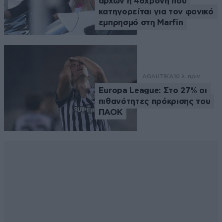
αρχών η 46χρονη που
κατηγορείται για τον φονικό
εμπρησμό στη Marfin
ΑΘΛΗΤΙΚΑ
10 λ. πριν
Europa League: Στο 27% οι
πιθανότητες πρόκρισης του
ΠΑΟΚ