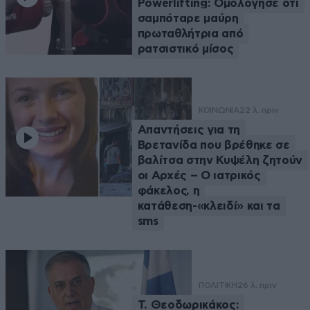
Powerlifting: Ομολόγησε ότι
σαμπόταρε μαύρη
πρωταθλήτρια από
ρατσιστικό μίσος
ΚΟΙΝΩΝΙΑ
22 λ. πριν
Απαντήσεις για τη
Βρετανίδα που βρέθηκε σε
βαλίτσα στην Κυψέλη ζητούν
οι Αρχές – Ο ιατρικός
φάκελος, η
κατάθεση-«κλειδί» και τα
sms
ΠΟΛΙΤΙΚΗ
26 λ. πριν
Τ. Θεοδωρικάκος: