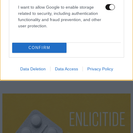
I want to allow Google to enable storage
related to security, including authentication
functionality and fraud prevention, and other
user protection.
CONFIRM
ΕΛΛΑΔΑ
1 ω. πριν
Οικογενειακή τραγωδία στις Σέρρες: Νεκροί
Data Deletion
Data Access
Privacy Policy
μητέρα και γιος από σύγκρουση με φορτηγό
στην Παλαιοκώμη