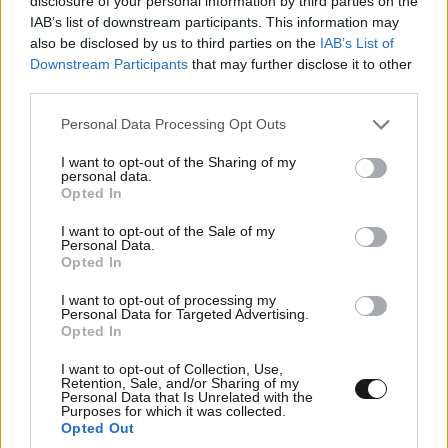
disclosure of your personal information by third parties on the
IAB’s list of downstream participants. This information may
also be disclosed by us to third parties on the
IAB’s List of
Downstream Participants
that may further disclose it to other
third parties.
Please note that this website/app uses one or more Google
Personal Data Processing Opt Outs
services and may gather and store information including but
not limited to your visit or usage behaviour. You may click to
I want to opt-out of the Sharing of my
personal data.
grant or deny consent to Google and its third-party tags to
Opted In
use your data for below specified purposes in below Google
consent section.
I want to opt-out of the Sale of my
Personal Data.
Opted In
LIFESTYLE
2 ω. πριν
Ρίτσαρντ Γκιρ: Σάλος για τη διαφορά 48 ετών
I want to opt-out of processing my
με τη συμπρωταγωνίστριά του – «Θα μπορούσε
Personal Data for Targeted Advertising.
Opted In
να είναι εγγονή του»
I want to opt-out of Collection, Use,
Retention, Sale, and/or Sharing of my
Personal Data that Is Unrelated with the
Purposes for which it was collected.
Opted Out