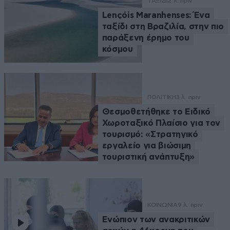
ΤΑΞΙΔΙ
2 λ. πριν
Lençóis Maranhenses: Ένα
ταξίδι στη Βραζιλία, στην πιο
παράξενη έρημο του
κόσμου
ΠΟΛΙΤΙΚΗ
3 λ. πριν
Θεσμοθετήθηκε το Ειδικό
Χωροταξικό Πλαίσιο για τον
τουρισμό: «Στρατηγικό
εργαλείο για βιώσιμη
τουριστική ανάπτυξη»
ΚΟΙΝΩΝΙΑ
9 λ. πριν
Ενώπιον των ανακριτικών