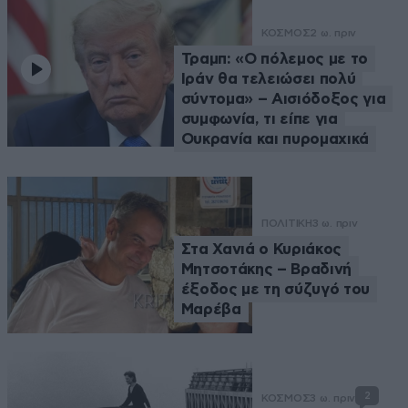
ΚΟΣΜΟΣ
2 ω. πριν
Τραμπ: «Ο πόλεμος με το
Ιράν θα τελειώσει πολύ
σύντομα» – Αισιόδοξος για
συμφωνία, τι είπε για
Ουκρανία και πυρομαχικά
ΠΟΛΙΤΙΚΗ
3 ω. πριν
Στα Χανιά ο Κυριάκος
Μητσοτάκης – Βραδινή
έξοδος με τη σύζυγό του
Μαρέβα
2
ΚΟΣΜΟΣ
3 ω. πριν