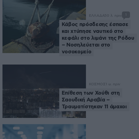
1
ΕΛΛΑΔΑ
50 λ. πριν
Κάβος πρόσδεσης έσπασε
και χτύπησε ναυτικό στο
κεφάλι στο λιμάνι της Ρόδου
– Νοσηλεύεται στο
νοσοκομείο
ΚΟΣΜΟΣ
1 ω. πριν
Επίθεση των Χούθι στη
Σαουδική Αραβία –
Τραυματίστηκαν 11 άμαχοι