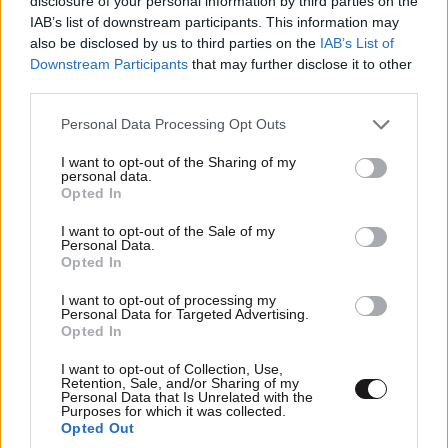
disclosure of your personal information by third parties on the
TRENDING
IAB’s list of downstream participants. This information may
also be disclosed by us to third parties on the
IAB’s List of
Downstream Participants
that may further disclose it to other
third parties.
Please note that this website/app uses one or more Google
Personal Data Processing Opt Outs
services and may gather and store information including but
not limited to your visit or usage behaviour. You may click to
I want to opt-out of the Sharing of my
personal data.
grant or deny consent to Google and its third-party tags to
Opted In
use your data for below specified purposes in below Google
consent section.
I want to opt-out of the Sale of my
Personal Data.
Opted In
I want to opt-out of processing my
Personal Data for Targeted Advertising.
Opted In
LIFESTYLE
06·08·2026 22:38
Αθηνά Οικονομάκου από τα Μπόρα Μπόρα:
I want to opt-out of Collection, Use,
Retention, Sale, and/or Sharing of my
«Έσκασε τώρα όλη η κούραση» – Το απρόοπτο
Personal Data that Is Unrelated with the
Purposes for which it was collected.
πρόβλημα υγείας
Opted Out