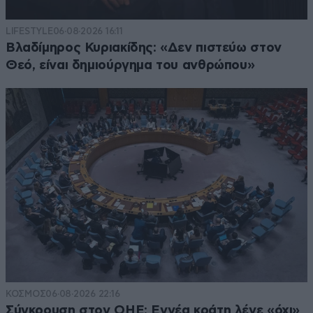
LIFESTYLE
06·08·2026 16:11
Βλαδίμηρος Κυριακίδης: «Δεν πιστεύω στον
Θεό, είναι δημιούργημα του ανθρώπου»
ΚΟΣΜΟΣ
06·08·2026 22:16
Σύγκρουση στον ΟΗΕ: Εννέα κράτη λένε «όχι»