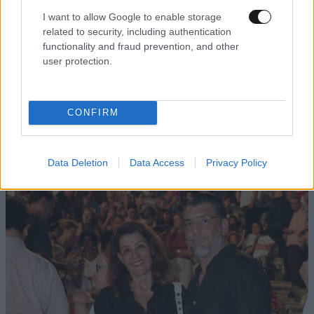
I want to allow Google to enable storage
related to security, including authentication
functionality and fraud prevention, and other
user protection.
LIFESTYLE
08·08·2026 21:36
CONFIRM
Μαρία Εκμεκτσίογλου: «17 λευκά τριαντάφυλλα
για έναν χρόνο» από τον σύζυγό της στην
Κωνσταντινούπολη
Data Deletion
Data Access
Privacy Policy