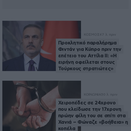
ΚΟΣΜΟΣ
47 λ. πριν
Προκλητικό παραλήρημα
Φιντάν για Κύπρο πριν την
επέτειο του Αττίλα ΙΙ: «Η
ειρήνη οφείλεται στους
Τούρκους στρατιώτες»
ΚΟΙΝΩΝΙΑ
50 λ. πριν
Χειροπέδες σε 24χρονο
που κλείδωσε την 17χρονη
πρώην φίλη του σε σπίτι στα
Χανιά – Φώναζε «βοήθεια» η
κοπέλα