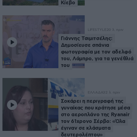
Κίεβο
LIFESTYLE
20 λ. πριν
Γιάννης Τσιμιτσέλης:
Δημοσίευσε σπάνια
φωτογραφία με τον αδελφό
του, Λάμπρο, για τα γενέθλιά
του
ΕΛΛΑΔΑ
32 λ. πριν
Σοκάρει η περιγραφή της
γυναίκας που κράτησε μέσα
στο αεροπλάνο της Ryanair
τον 61χρονο Σέρβο: «Όλα
έγιναν σε κλάσματα
δευτερολέπτου»