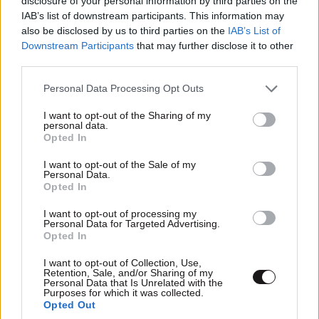
disclosure of your personal information by third parties on the
IAB’s list of downstream participants. This information may
also be disclosed by us to third parties on the
IAB’s List of
Downstream Participants
that may further disclose it to other
third parties.
Please note that this website/app uses one or more Google
Personal Data Processing Opt Outs
services and may gather and store information including but
not limited to your visit or usage behaviour. You may click to
I want to opt-out of the Sharing of my
personal data.
grant or deny consent to Google and its third-party tags to
Opted In
use your data for below specified purposes in below Google
consent section.
I want to opt-out of the Sale of my
Personal Data.
Opted In
I want to opt-out of processing my
Personal Data for Targeted Advertising.
Opted In
I want to opt-out of Collection, Use,
Retention, Sale, and/or Sharing of my
Personal Data that Is Unrelated with the
Purposes for which it was collected.
Opted Out