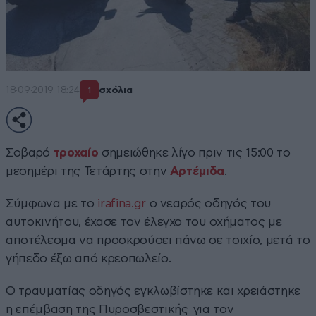
18·09·2019 18:24
σχόλια
1
Σοβαρό
τροχαίο
σημειώθηκε λίγο πριν τις 15:00 το
μεσημέρι της Τετάρτης στην
Αρτέμιδα
.
Σύμφωνα με το
irafina.gr
ο νεαρός οδηγός του
αυτοκινήτου, έχασε τον έλεγχο του οχήματος με
αποτέλεσμα να προσκρούσει πάνω σε τοιχίο, μετά το
γήπεδο έξω από κρεοπωλείο.
O τραυματίας οδηγός εγκλωβίστηκε και χρειάστηκε
η επέμβαση της Πυροσβεστικής για τον