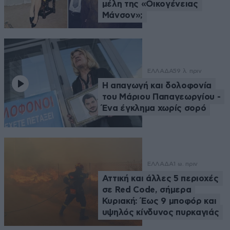
μέλη της «Οικογένειας
Μάνσον»;
ΕΛΛΑΔΑ
59 λ. πριν
Η απαγωγή και δολοφονία
του Μάριου Παπαγεωργίου -
Ένα έγκλημα χωρίς σορό
ΕΛΛΑΔΑ
1 ω. πριν
Αττική και άλλες 5 περιοχές
σε Red Code, σήμερα
Κυριακή: Έως 9 μποφόρ και
υψηλός κίνδυνος πυρκαγιάς