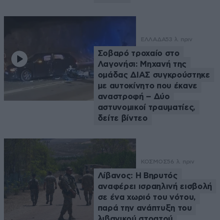
ΕΛΛΑΔΑ
53 λ. πριν
Σοβαρό τροχαίο στο
Λαγονήσι: Μηχανή της
ομάδας ΔΙΑΣ συγκρούστηκε
με αυτοκίνητο που έκανε
αναστροφή – Δύο
αστυνομικοί τραυματίες,
δείτε βίντεο
ΚΟΣΜΟΣ
56 λ. πριν
Λίβανος: Η Βηρυτός
αναφέρει ισραηλινή εισβολή
σε ένα χωριό του νότου,
παρά την ανάπτυξη του
λιβανικού στρατού