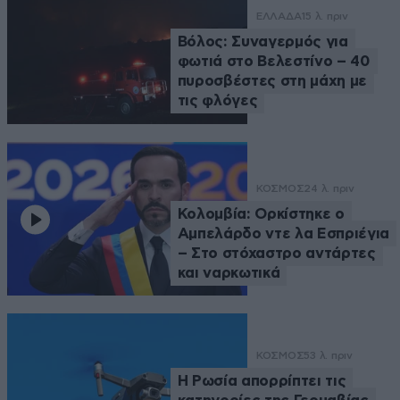
ΕΛΛΑΔΑ
15 λ. πριν
Βόλος: Συναγερμός για
φωτιά στο Βελεστίνο – 40
πυροσβέστες στη μάχη με
τις φλόγες
ΚΟΣΜΟΣ
24 λ. πριν
Κολομβία: Ορκίστηκε ο
Αμπελάρδο ντε λα Εσπριέγια
– Στο στόχαστρο αντάρτες
και ναρκωτικά
ΚΟΣΜΟΣ
53 λ. πριν
Η Ρωσία απορρίπτει τις