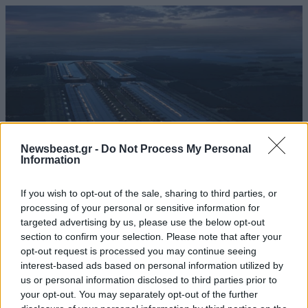
Newsbeast.gr -
Do Not Process My Personal
Information
If you wish to opt-out of the sale, sharing to third parties, or
processing of your personal or sensitive information for
ΚΟΣΜΟΣ
07·08·2026 23:03
targeted advertising by us, please use the below opt-out
Το φαραωνικών διαστάσεων κτίριο που χτίζει ο
section to confirm your selection. Please note that after your
Έλον Μασκ λέγεται Terafab και θα κοστίσει 16,8
opt-out request is processed you may continue seeing
δισ. δολάρια
interest-based ads based on personal information utilized by
us or personal information disclosed to third parties prior to
your opt-out. You may separately opt-out of the further