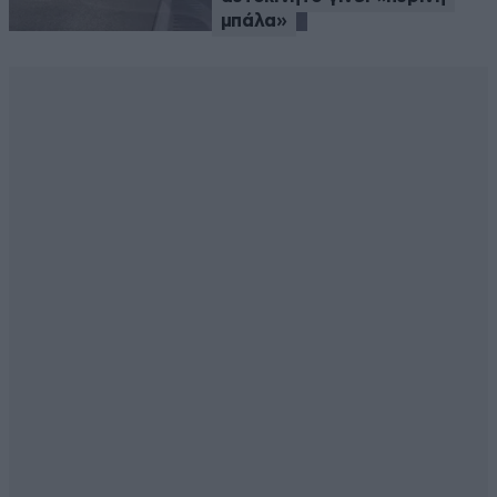
μπάλα»