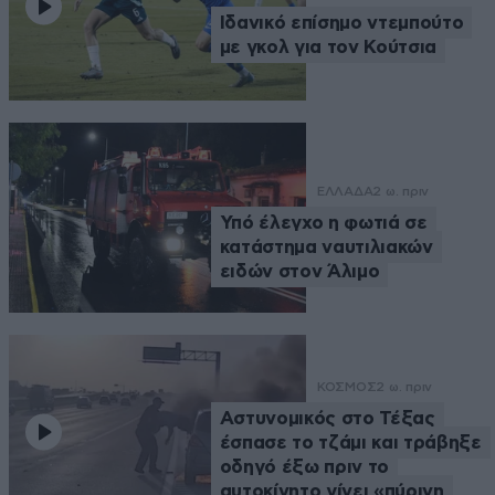
Ιδανικό επίσημο ντεμπούτο
με γκολ για τον Κούτσια
ΕΛΛΑΔΑ
2 ω. πριν
Υπό έλεγχο η φωτιά σε
κατάστημα ναυτιλιακών
ειδών στον Άλιμο
ΚΟΣΜΟΣ
2 ω. πριν
Αστυνομικός στο Τέξας
έσπασε το τζάμι και τράβηξε
οδηγό έξω πριν το
αυτοκίνητο γίνει «πύρινη