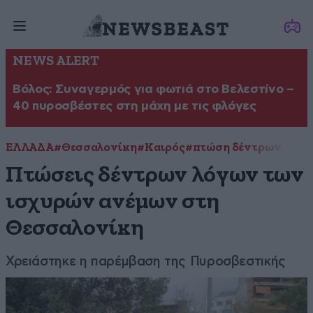
NEWS ALERT
Βόλος: Συναγερμός για φωτιά στο Βελεστίνο –
40 πυροσβέστες στη μάχη με τις φλόγες
ΕΛΛΑΔΑ
#Θεσσαλονίκη
#Καιρός
#πτώση δέντρων
Πτώσεις δέντρων λόγων των
ισχυρών ανέμων στη
Θεσσαλονίκη
Χρειάστηκε η παρέμβαση της Πυροσβεστικής