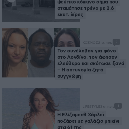
ψεύτικο κόκκινο σήμα που
σταμάτησε τρένο με 2,6
εκατ. λίρες
2
ΚΟΣΜΟΣ
2 ω. πριν
Τον συνέλαβαν για φόνο
στο Λονδίνο, τον άφησαν
ελεύθερο και σκότωσε ξανά
– Η αστυνομία ζητά
συγγνώμη
1
LIFESTYLE
3 ω. πριν
Η Ελίζαμπεθ Χάρλεϊ
ποζάρει με γαλάζιο μπικίνι
στα 61 της