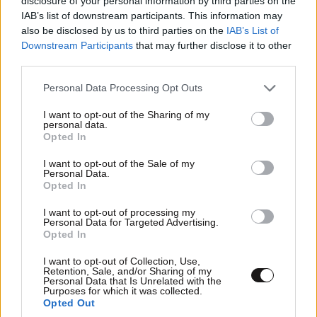
disclosure of your personal information by third parties on the
IAB’s list of downstream participants. This information may
also be disclosed by us to third parties on the
IAB’s List of
Downstream Participants
that may further disclose it to other
third parties.
Please note that this website/app uses one or more Google
Personal Data Processing Opt Outs
services and may gather and store information including but
not limited to your visit or usage behaviour. You may click to
I want to opt-out of the Sharing of my
personal data.
grant or deny consent to Google and its third-party tags to
Opted In
use your data for below specified purposes in below Google
consent section.
I want to opt-out of the Sale of my
Personal Data.
Opted In
ΕΛΛΑΔΑ
07·08·2026 21:13
Ο καιρός τον Δεκαπενταύγουστο: Πτώση της
I want to opt-out of processing my
Personal Data for Targeted Advertising.
θερμοκρασίας και ενίσχυση των ανέμων – Που
Opted In
θα εκδηλωθούν καταιγίδες
I want to opt-out of Collection, Use,
Retention, Sale, and/or Sharing of my
Personal Data that Is Unrelated with the
Purposes for which it was collected.
Opted Out