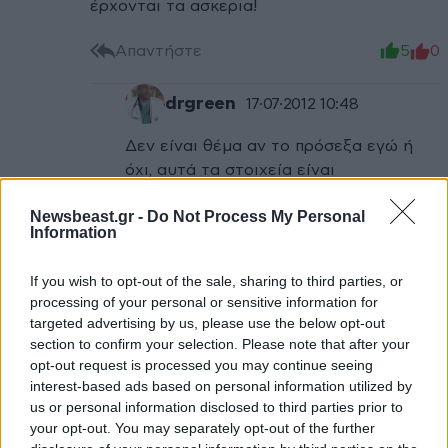
έρχονται τα ασκερια!
Απαντήστε
5
0
drgreen
17·07·2012 10:48
Δεν είναι θέμα αν το πρόσεξα εγώ ή
όχι, αυτά τα στοιχεία είναι
καταγεγραμμένα και γνωστά στη
Newsbeast.gr -
Do Not Process My Personal
βιβλιογραφία από καιρό... Έχει σημασία
Information
όμως να καταλάβουμε ότι η
μετανάστευση είναι μόνο ένας κρίκος
If you wish to opt-out of the sale, sharing to third parties, or
σ'όλη αυτή την ιστορία και η λύση στα
processing of your personal or sensitive information for
υγειονομικά προβλήματα δεν είναι
targeted advertising by us, please use the below opt-out
τόσο εύκολη όσο να πούμε "Να τους
section to confirm your selection. Please note that after your
μαζέψουμε και να τους στείλουμε σπίτι
opt-out request is processed you may continue seeing
interest-based ads based on personal information utilized by
τους". Χρειάζεται επίσης τακτικός (και
us or personal information disclosed to third parties prior to
ουσιαστικός) υγειονομικός έλεγχος
your opt-out. You may separately opt-out of the further
τόσο σε ευπαθείς ομάδες Ελλήνων όσο