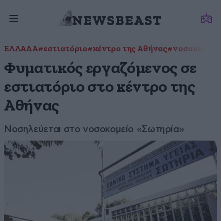
ΕΛΛΑΔΑ
#εστιατόριο
#κέντρο της Αθήνας
#νοσοκομείο
Φυματικός εργαζόμενος σε
εστιατόριο στο κέντρο της
Αθήνας
Νοσηλεύεται στο νοσοκομείο «Σωτηρία»