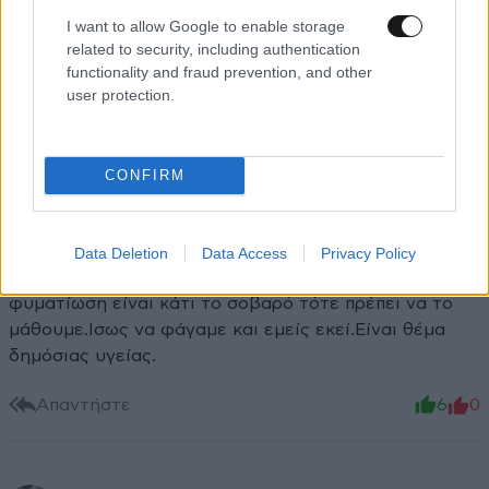
I want to allow Google to enable storage
related to security, including authentication
functionality and fraud prevention, and other
user protection.
CONFIRM
evi87
17·07·2012 01:14
Δικαίωμα στη ζωή έχουμε όλοι.Δεν πρέπει να μας το
Data Deletion
Data Access
Privacy Policy
στερούν το δικαίωμα αυτό. Κανείς τους .Αν η
φυματίωση είναι κάτι το σοβαρό τότε πρέπει να το
μάθουμε.Ισως να φάγαμε και εμείς εκεί.Είναι θέμα
δημόσιας υγείας.
Απαντήστε
6
0