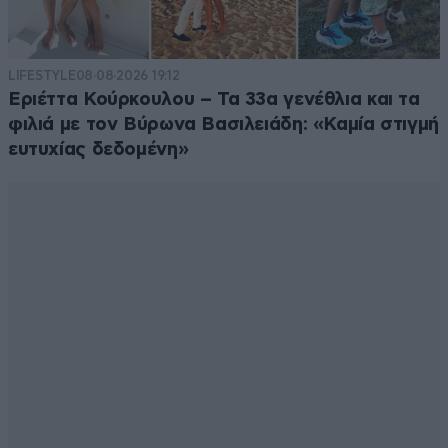
LIFESTYLE
08·08·2026 19:12
Εριέττα Κούρκουλου – Τα 33α γενέθλια και τα
φιλιά με τον Βύρωνα Βασιλειάδη: «Καμία στιγμή
ευτυχίας δεδομένη»