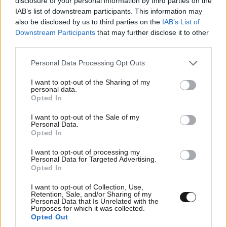
disclosure of your personal information by third parties on the
και σε ξένους, χρειάζεται βελτίωση
IAB’s list of downstream participants. This information may
των συνθηκών διαβίωσης σε
also be disclosed by us to third parties on the
IAB’s List of
υποβαθμισμένες γειτονιές της
Downstream Participants
that may further disclose it to other
πρωτεύουσας και περιοχές της
third parties.
επαρχίας, χρειάζεται παροχή
Please note that this website/app uses one or more Google
Personal Data Processing Opt Outs
φαρμάκων δωρεάν σε όποιον είναι
services and may gather and store information including but
άρρωστος από μεταδοτικά νοσήματα
not limited to your visit or usage behaviour. You may click to
I want to opt-out of the Sharing of my
personal data.
και φυσικά χρειάζεται ενημέρωση και
grant or deny consent to Google and its third-party tags to
Opted In
όχι πανικός και υστερία επειδή ένας
use your data for below specified purposes in below Google
consent section.
φουκαράς βρέθηκε άρρωστος. Όλα
I want to opt-out of the Sale of my
Personal Data.
αυτά η Ελληνική πολιτεία αντί να τα
Opted In
ενισχύει και να τα υποστηρίζει τα
καταργεί ένα-ένα (ακόμα και πριν την
I want to opt-out of processing my
Personal Data for Targeted Advertising.
κρίση). Και αυτό φταίει πολύ
Opted In
περισσότερο από τον άρρωστο
I want to opt-out of Collection, Use,
μετανάστη (όχι ότι δεν έχει και αυτός
Retention, Sale, and/or Sharing of my
τις ευθύνες του πολλές φορές)...
Personal Data that Is Unrelated with the
Purposes for which it was collected.
Opted Out
Απαντήστε
4
0