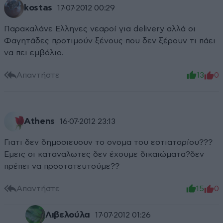
kostas
17·07·2012 00:29
Παρακαλάνε Ελληνες νεαροί για delivery αλλά οι
Φαγητάδες προτιμούν ξένους που δεν ξέρουν τι πάει
να πει εμβόλιο.
Απαντήστε
13
0
Athens
16·07·2012 23:13
Γιατι δεν δημοσιευουν το ονομα του εστιατορίου???
Εμεις οι καταναλωτες δεν έχουμε δικαιώματα?δεν
πρέπει να προστατευτούμε??
Απαντήστε
15
0
Λιβελούλα
17·07·2012 01:26