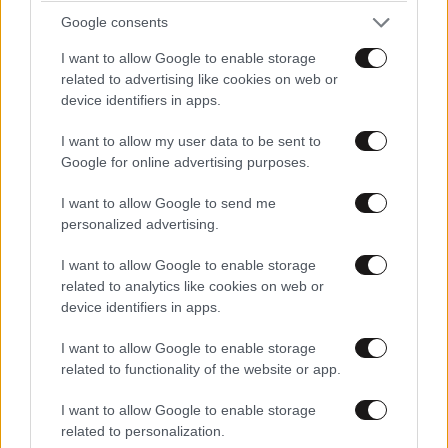
Google consents
I want to allow Google to enable storage
related to advertising like cookies on web or
ROBOCOP
17·07·2012 09:56
device identifiers in apps.
Άρα λοιπόν συμφωνούμε!Ο ένας λόγος που
I want to allow my user data to be sent to
γεμίσαμε φοβερές αρρώστιες στη χωρα
Google for online advertising purposes.
μας ειναι η λαθρομετανάστευση!Πρεπει
λοιπόν να την σταματήσουμε άμεσα!
I want to allow Google to send me
personalized advertising.
Απαντήστε
9
4
I want to allow Google to enable storage
related to analytics like cookies on web or
device identifiers in apps.
I want to allow Google to enable storage
related to functionality of the website or app.
I want to allow Google to enable storage
related to personalization.