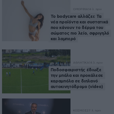
ΟΜΟΡΦΙΑ
14 λ. πριν
Το bodycare αλλάζει: Τα
νέα προϊόντα και συστατικά
που κάνουν το δέρμα του
σώματος πιο λείο, σφριγηλό
και λαμπερό
ΑΘΛΗΤΙΚΑ
14 λ. πριν
Ποδοσφαιριστής έδιωξε
την μπάλα και προκάλεσε
καραμπόλα σε διπλανό
αυτοκινητόδρομο (video)
ΚΟΣΜΟΣ
27 λ. πριν