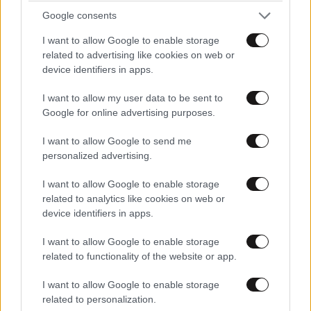
Google consents
I want to allow Google to enable storage
related to advertising like cookies on web or
ΕΛΛΑΔΑ
05·08·2026 21:24
ΚΑΤΣΙΚΟ
21·09·2015 08:29
device identifiers in apps.
«Κάηκε το σπίτι μας στην Ελλάδα λίγο πριν
μετακομίσουμε»: Απαρηγόρητη η οικογένεια
ΑΜΑ ΤΟ ΕΙΠΕ Ο ΛΑΖΟΠΟΥΛΟΣ ΕΝΤΑΞΕΙ?ΔΕΝ ΕΙΝΑΙ
I want to allow my user data to be sent to
ΚΑΝΕΝΑΣ ΤΥΧΑΙΟΣ?ΕΙΝΑΙ ΟΜΕΓΑΛΥΤΕΡΟΣ
από τη Βρετανία που είδε το όνειρο ζωής να
Google for online advertising purposes.
ΚΑΡΑΓΚΙΟΖΗΣ ΟΛΩΝ ΤΩΝ ΕΠΟΧΩΝ,ΤΙ ΝΑ ΛΕΜΕ
γίνεται στάχτη
ΤΩΡΑ?
I want to allow Google to send me
personalized advertising.
Απαντήστε
13
7
I want to allow Google to enable storage
related to analytics like cookies on web or
device identifiers in apps.
Είμαι ένας απλυτος άθεος
21·09·2015
I want to allow Google to enable storage
02:31
ανθελληνας
related to functionality of the website or app.
Αντε βρε ψώνιο. Που άλλου θα το έπαιζες
I want to allow Google to enable storage
καλλιτέχνης ?
related to personalization.