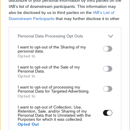
disclosure of your personal information by third parties on the
IAB’s list of downstream participants. This information may
also be disclosed by us to third parties on the
IAB’s List of
Downstream Participants
that may further disclose it to other
third parties.
ΠΥΘΙΑ
ΠΕΡΙΣΣΟΤΕΡΑ ΣΧΟΛΙΑ
21·09·2015 14:25
Please note that this website/app uses one or more Google
Personal Data Processing Opt Outs
services and may gather and store information including but
Ερχεται ο ΠΕΠΕ ΓΚΡΙΛΟ της Ελλαδας. Μονο μην πει
not limited to your visit or usage behaviour. You may click to
I want to opt-out of the Sharing of my
το κομα ΑΛ ΤΣΑΝΤΙΡΙ.
personal data.
grant or deny consent to Google and its third-party tags to
Opted In
TRENDING
use your data for below specified purposes in below Google
Απαντήστε
3
1
consent section.
I want to opt-out of the Sale of my
Personal Data.
Opted In
I want to opt-out of processing my
Sotiris
21·09·2015 10:17
Personal Data for Targeted Advertising.
Opted In
Μακάρι να έχεις δίκιο Λάκη, γιατί εγώ φοβάμαι μήπως
I want to opt-out of Collection, Use,
όσοι δεν ψήφισαν είναι οι παντελώς αδιάφοροι για
Retention, Sale, and/or Sharing of my
Personal Data that Is Unrelated with the
όλα και βολεμένοι καθ' οιονδήποτε τρόπο !
Purposes for which it was collected.
Opted Out
Απαντήστε
1
2