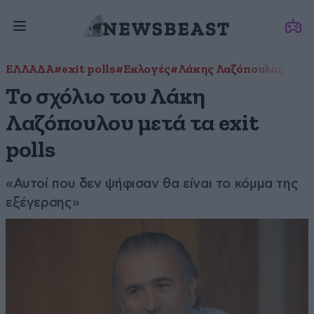
ΕΛΛΑΔΑ
#exit polls
#Εκλογές
#Λάκης Λαζόπουλος
Το σχόλιο του Λάκη
Λαζόπουλου μετά τα exit
polls
«Αυτοί που δεν ψήφισαν θα είναι το κόμμα της
εξέγερσης»