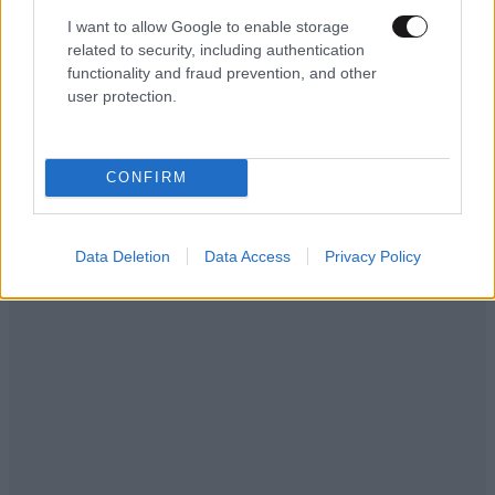
I want to allow Google to enable storage
Απαντήστε
9
7
related to security, including authentication
functionality and fraud prevention, and other
user protection.
CONFIRM
Data Deletion
Data Access
Privacy Policy