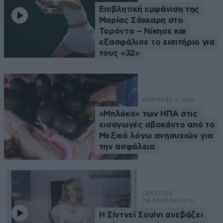
Επιβλητική εμφάνιση της
Μαρίας Σάκκαρη στο
Τορόντο – Νίκησε και
εξασφάλισε το εισιτήριο για
τους «32»
ΚΟΣΜΟΣ
3 ω. πριν
«Μπλόκο» των ΗΠΑ στις
εισαγωγές αβοκάντο από το
Μεξικό λόγω ανησυχιών για
την ασφάλεια
LIFESTYLE
06·08·2026 02:12
Η Σίντνεϊ Σουίνι ανεβάζει