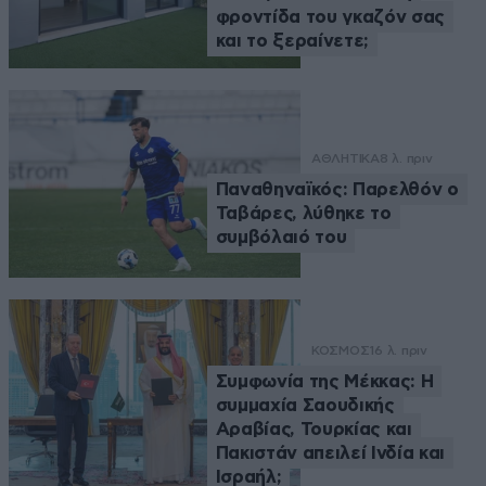
φροντίδα του γκαζόν σας
και το ξεραίνετε;
ΑΘΛΗΤΙΚΑ
8 λ. πριν
Παναθηναϊκός: Παρελθόν ο
Ταβάρες, λύθηκε το
συμβόλαιό του
ΚΟΣΜΟΣ
16 λ. πριν
Συμφωνία της Μέκκας: Η
συμμαχία Σαουδικής
Αραβίας, Τουρκίας και
Πακιστάν απειλεί Ινδία και
Ισραήλ;