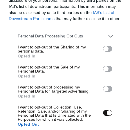
disclosure of your personal information by third parties on the
φιλιά με τον Βύρωνα Βασιλειάδη: «Καμία στιγμή
IAB’s list of downstream participants. This information may
ευτυχίας δεδομένη»
also be disclosed by us to third parties on the
IAB’s List of
Downstream Participants
that may further disclose it to other
third parties.
Please note that this website/app uses one or more Google
Personal Data Processing Opt Outs
services and may gather and store information including but
not limited to your visit or usage behaviour. You may click to
I want to opt-out of the Sharing of my
personal data.
grant or deny consent to Google and its third-party tags to
Opted In
use your data for below specified purposes in below Google
consent section.
I want to opt-out of the Sale of my
Personal Data.
Opted In
I want to opt-out of processing my
Personal Data for Targeted Advertising.
Opted In
ΕΛΛΑΔΑ
28 λ. πριν
I want to opt-out of Collection, Use,
Retention, Sale, and/or Sharing of my
Μυστήριο 3.500 ετών στη Σαντορίνη: Ο έφηβος
Personal Data that Is Unrelated with the
που δεν πρόλαβε να ξεφύγει από το τσουνάμι,
Purposes for which it was collected.
Opted Out
ίσως ξαναγράφει την ιστορία της μινωικής