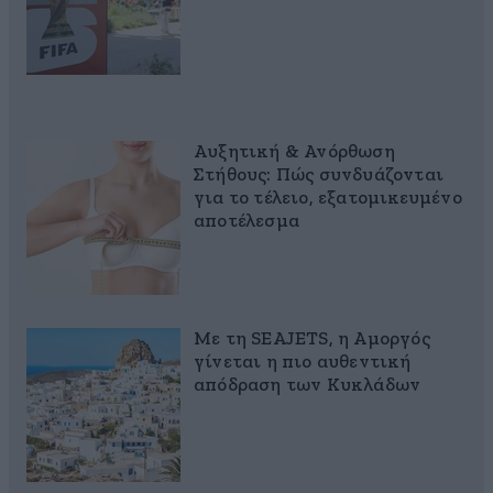
Αυξητική & Ανόρθωση
Στήθους: Πώς συνδυάζονται
για το τέλειο, εξατομικευμένο
αποτέλεσμα
Με τη SEAJETS, η Αμοργός
γίνεται η πιο αυθεντική
απόδραση των Κυκλάδων