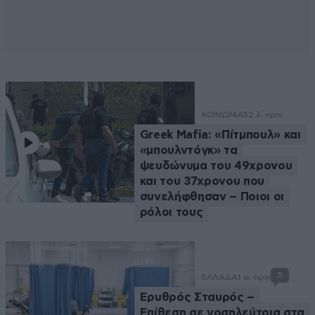
ΚΟΙΝΩΝΙΑ
52 λ. πριν
Greek Μafia: «Πίτμπουλ» και
«μπουλντόγκ» τα
ψευδώνυμα του 49χρονου
και του 37χρονου που
συνελήφθησαν – Ποιοι οι
ρόλοι τους
5
ΕΛΛΑΔΑ
1 ω. πριν
Ερυθρός Σταυρός –
Επίθεση σε νοσηλεύτρια στα