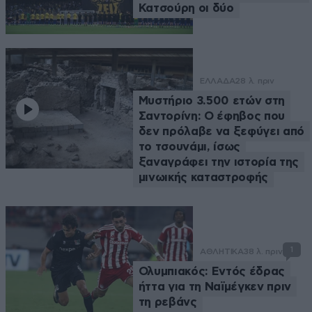
Κατσούρη οι δύο
ΕΛΛΑΔΑ
28 λ. πριν
Μυστήριο 3.500 ετών στη
Σαντορίνη: Ο έφηβος που
δεν πρόλαβε να ξεφύγει από
το τσουνάμι, ίσως
ξαναγράφει την ιστορία της
μινωικής καταστροφής
1
ΑΘΛΗΤΙΚΑ
38 λ. πριν
Ολυμπιακός: Εντός έδρας
ήττα για τη Ναϊμέγκεν πριν
τη ρεβάνς