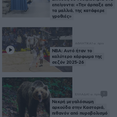
επείγοντα: «Την άρπαξε από
τα μαλλιά, της κατάφερε
γροθιές»
ΑΘΛΗΤΙΚΑ
1 ω. πριν
NBA: Αυτό ήταν το
καλύτερο κάρφωμα της
σεζόν 2025-26
1
ΕΛΛΑΔΑ
1 ω. πριν
Νεκρή μεγαλόσωμη
αρκούδα στην Καστοριά,
πιθανόν από πυροβολισμό