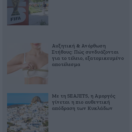
Αυξητική & Ανόρθωση
Στήθους: Πώς συνδυάζονται
για το τέλειο, εξατομικευμένο
αποτέλεσμα
Με τη SEAJETS, η Αμοργός
γίνεται η πιο αυθεντική
απόδραση των Κυκλάδων