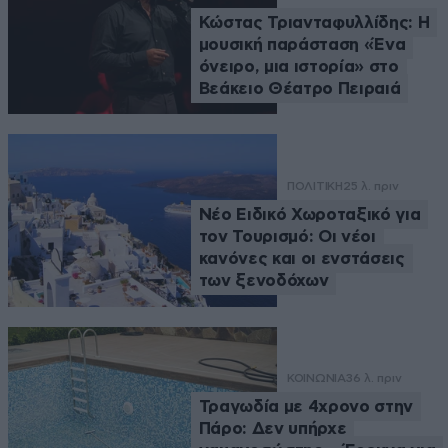
Κώστας Τριανταφυλλίδης: Η
μουσική παράσταση «Ένα
όνειρο, μια ιστορία» στο
Βεάκειο Θέατρο Πειραιά
ΠΟΛΙΤΙΚΗ
25 λ. πριν
Νέο Ειδικό Χωροταξικό για
τον Τουρισμό: Οι νέοι
κανόνες και οι ενστάσεις
των ξενοδόχων
ΚΟΙΝΩΝΙΑ
36 λ. πριν
Τραγωδία με 4χρονο στην
Πάρο: Δεν υπήρχε