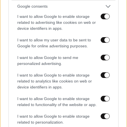
Google consents
I want to allow Google to enable storage
related to advertising like cookies on web or
device identifiers in apps.
I want to allow my user data to be sent to
Google for online advertising purposes.
I want to allow Google to send me
personalized advertising.
LIFESTYLE
08·08·2026 19:12
I want to allow Google to enable storage
Εριέττα Κούρκουλου – Τα 33α γενέθλια και τα
related to analytics like cookies on web or
φιλιά με τον Βύρωνα Βασιλειάδη: «Καμία στιγμή
device identifiers in apps.
ευτυχίας δεδομένη»
I want to allow Google to enable storage
related to functionality of the website or app.
I want to allow Google to enable storage
related to personalization.