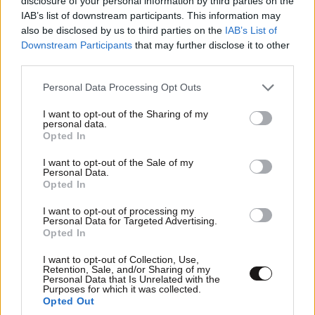
disclosure of your personal information by third parties on the
IAB’s list of downstream participants. This information may
also be disclosed by us to third parties on the
IAB’s List of
Downstream Participants
that may further disclose it to other
third parties.
Please note that this website/app uses one or more Google
Personal Data Processing Opt Outs
services and may gather and store information including but
not limited to your visit or usage behaviour. You may click to
I want to opt-out of the Sharing of my
personal data.
Xαρακτήρες: 0/1000
grant or deny consent to Google and its third-party tags to
Opted In
use your data for below specified purposes in below Google
Διαβάστε και ακολουθήστε τους κανόνες σχολιασμού
consent section.
I want to opt-out of the Sale of my
Personal Data.
ΠΡΟΣΘΗΚΗ
Opted In
I want to opt-out of processing my
Personal Data for Targeted Advertising.
Opted In
TRENDING
I want to opt-out of Collection, Use,
Retention, Sale, and/or Sharing of my
Personal Data that Is Unrelated with the
Purposes for which it was collected.
Opted Out