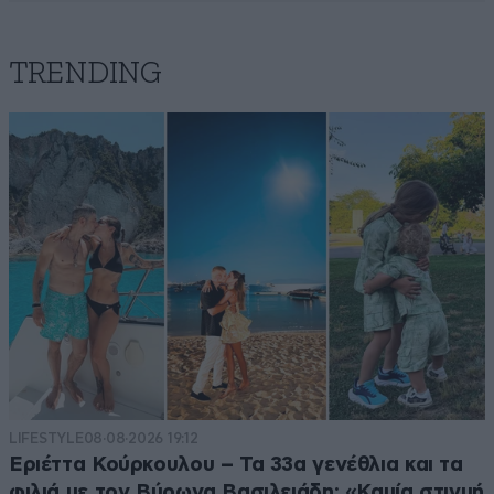
TRENDING
LIFESTYLE
08·08·2026 19:12
Εριέττα Κούρκουλου – Τα 33α γενέθλια και τα
φιλιά με τον Βύρωνα Βασιλειάδη: «Καμία στιγμή