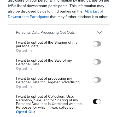
disclosure of your personal information by third parties on the
IAB’s list of downstream participants. This information may
also be disclosed by us to third parties on the
IAB’s List of
Downstream Participants
that may further disclose it to other
third parties.
Please note that this website/app uses one or more Google
Personal Data Processing Opt Outs
services and may gather and store information including but
not limited to your visit or usage behaviour. You may click to
I want to opt-out of the Sharing of my
personal data.
grant or deny consent to Google and its third-party tags to
Opted In
use your data for below specified purposes in below Google
consent section.
I want to opt-out of the Sale of my
Personal Data.
Opted In
I want to opt-out of processing my
Personal Data for Targeted Advertising.
Opted In
I want to opt-out of Collection, Use,
Retention, Sale, and/or Sharing of my
Personal Data that Is Unrelated with the
Purposes for which it was collected.
Opted Out