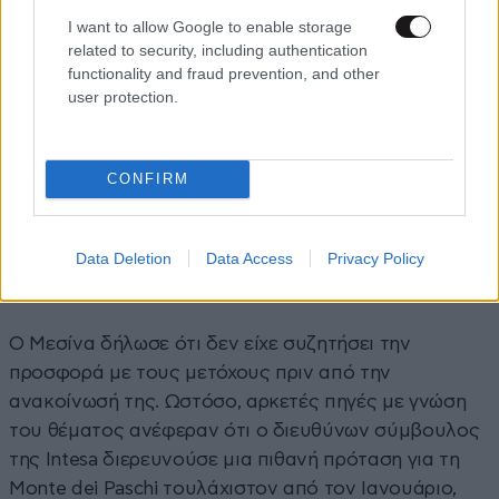
I want to allow Google to enable storage
related to security, including authentication
functionality and fraud prevention, and other
user protection.
CONFIRM
Data Deletion
Data Access
Privacy Policy
Ο Μεσίνα δήλωσε ότι δεν είχε συζητήσει την
προσφορά με τους μετόχους πριν από την
ανακοίνωσή της. Ωστόσο, αρκετές πηγές με γνώση
του θέματος ανέφεραν ότι ο διευθύνων σύμβουλος
της Intesa διερευνούσε μια πιθανή πρόταση για τη
Monte dei Paschi τουλάχιστον από τον Ιανουάριο,