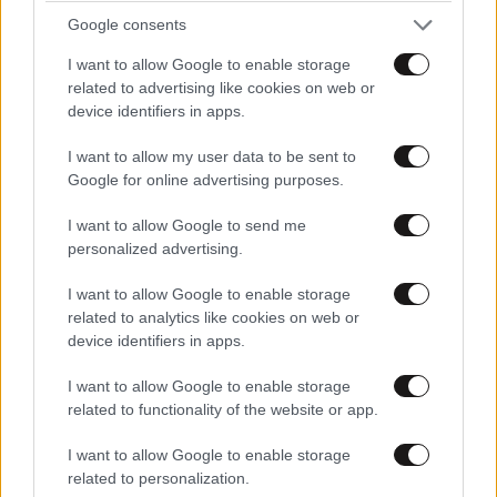
Google consents
I want to allow Google to enable storage
Ο δισεκατομμυριούχος επενδυτής
Φραντσέσκο
related to advertising like cookies on web or
Γκαετάνο Καλτατζιρόνε
, δεύτερος μεγαλύτερος
device identifiers in apps.
μέτοχος της Monte dei Paschi, είχε επιχειρήσει να
απομακρύνει τον Λοβάλιο και να τον
I want to allow my user data to be sent to
Google for online advertising purposes.
αντικαταστήσει με τον στενό συνεργάτη του,
Φαμπρίτσιο Παλέρμο
. Ωστόσο, άλλοι σημαντικοί
I want to allow Google to send me
μέτοχοι, μεταξύ των οποίων και η Banco BPM,
personalized advertising.
στήριξαν τον Λοβάλιο.
I want to allow Google to enable storage
related to analytics like cookies on web or
Η αποτυχημένη αυτή προσπάθεια ενδέχεται να
device identifiers in apps.
άνοιξε τον δρόμο ώστε ο Καλτατζιρόνε, ο οποίος
θεωρείται ιδιαίτερα ικανός πολιτικός
I want to allow Google to enable storage
διαπραγματευτής στη Ρώμη, να στηρίξει τελικά την
related to functionality of the website or app.
προσφορά της Intesa.
I want to allow Google to enable storage
related to personalization.