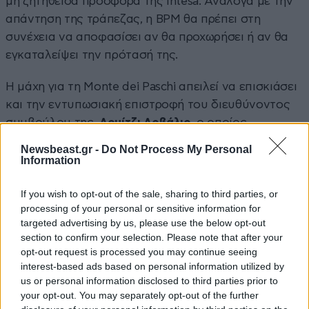
μη ζητηθείσα προσφορά της Intesa. Ανάλογα με την
απάντηση της τράπεζας, η BPM θα πρέπει στη
συνέχεια να αποφασίσει αν θα προχωρήσει ή αν θα
εγκαταλείψει την πρότασή της.
Η μάχη για τη Monte dei Paschi απειλεί να επισκιάσει
και την εντυπωσιακή επιστροφή του διευθύνοντος
συμβούλου της,
Λουίτζι Λοβάλιο
, ο οποίος
απομακρύνθηκε από τη θέση του τον Μάρτιο έπειτα
Newsbeast.gr -
Do Not Process My Personal
από σύγκρουση στο διοικητικό συμβούλιο, αλλά
Information
επανήλθε τον Απρίλιο χάρη στη στήριξη των
If you wish to opt-out of the sale, sharing to third parties, or
επενδυτών.
processing of your personal or sensitive information for
targeted advertising by us, please use the below opt-out
section to confirm your selection. Please note that after your
opt-out request is processed you may continue seeing
interest-based ads based on personal information utilized by
us or personal information disclosed to third parties prior to
your opt-out. You may separately opt-out of the further