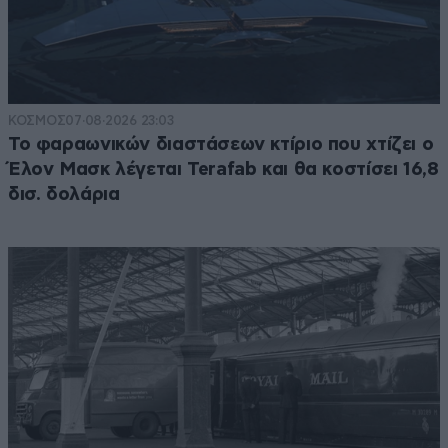
ΚΟΣΜΟΣ
07·08·2026 23:03
Το φαραωνικών διαστάσεων κτίριο που χτίζει ο
Έλον Μασκ λέγεται Terafab και θα κοστίσει 16,8
δισ. δολάρια