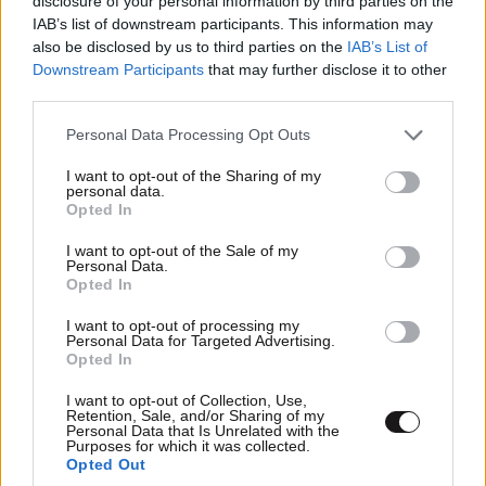
disclosure of your personal information by third parties on the
IAB’s list of downstream participants. This information may
also be disclosed by us to third parties on the
IAB’s List of
Downstream Participants
that may further disclose it to other
third parties.
Please note that this website/app uses one or more Google
Personal Data Processing Opt Outs
services and may gather and store information including but
not limited to your visit or usage behaviour. You may click to
I want to opt-out of the Sharing of my
personal data.
grant or deny consent to Google and its third-party tags to
Opted In
use your data for below specified purposes in below Google
consent section.
I want to opt-out of the Sale of my
Personal Data.
Opted In
I want to opt-out of processing my
Personal Data for Targeted Advertising.
Opted In
ΣΧΌΛΙΑ ΑΝΑΓΝΩΣΤΏΝ
3
I want to opt-out of Collection, Use,
Retention, Sale, and/or Sharing of my
Personal Data that Is Unrelated with the
Purposes for which it was collected.
Opted Out