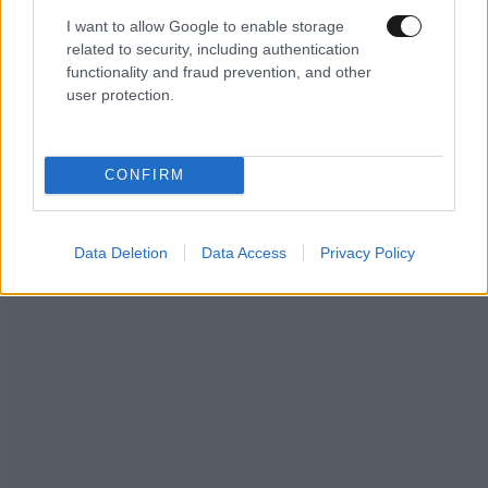
I want to allow Google to enable storage
Άλλα λόγια
16·03·2025 13:02
related to security, including authentication
functionality and fraud prevention, and other
Ο τίτλος το λέει καθαρά. Η ώρα του λογαριασμού.
user protection.
Φταίξατε και θα πληρώσετε. Ο ΕΝΦΙΑ πάντως ήδη
ήρθε πιο πολύ από πέρυσι.
CONFIRM
Απαντήστε
0
0
Data Deletion
Data Access
Privacy Policy