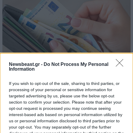
Newsbeast.gr -
Do Not Process My Personal
Information
Σήμερα η δεύτερη πληρωμή των δικαιούχων του
Λογαριασμού Αγροτικής Εστίας
If you wish to opt-out of the sale, sharing to third parties, or
processing of your personal or sensitive information for
targeted advertising by us, please use the below opt-out
section to confirm your selection. Please note that after your
opt-out request is processed you may continue seeing
interest-based ads based on personal information utilized by
Ακολουθήστε το
NEWSBEAST
στο
Google News
us or personal information disclosed to third parties prior to
your opt-out. You may separately opt-out of the further
και μάθετε πρώτοι όλες τις ειδήσεις