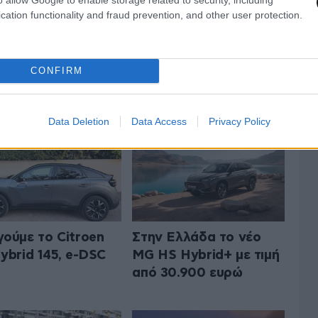
cation functionality and fraud prevention, and other user protection.
CONFIRM
 ΤΟ AUTO
ΟΛΑ ΤΑ ΑΡΘΡΑ
Data Deletion
Data Access
Privacy Policy
ούμε το Citroen
Στην Ελλάδα το νέο
ybrid 145, e-DSC
MG HS Hybrid+ με τιμή
από 30.900 ευρώ