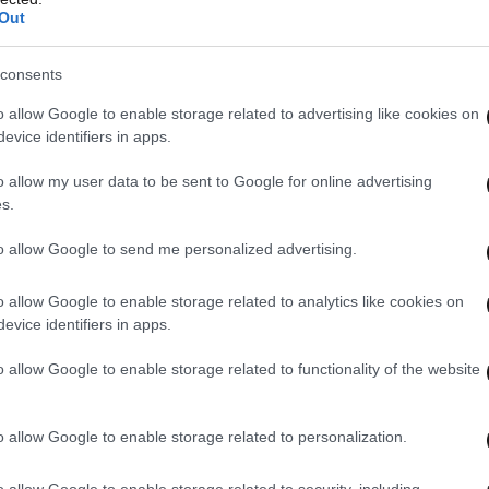
Out
⬇️
#F1
#MonacoGP
consents
yf9J8Wnj0
o allow Google to enable storage related to advertising like cookies on
evice identifiers in apps.
June 6, 2026
o allow my user data to be sent to Google for online advertising
s.
to allow Google to send me personalized advertising.
o allow Google to enable storage related to analytics like cookies on
evice identifiers in apps.
o allow Google to enable storage related to functionality of the website
o allow Google to enable storage related to personalization.
o allow Google to enable storage related to security, including