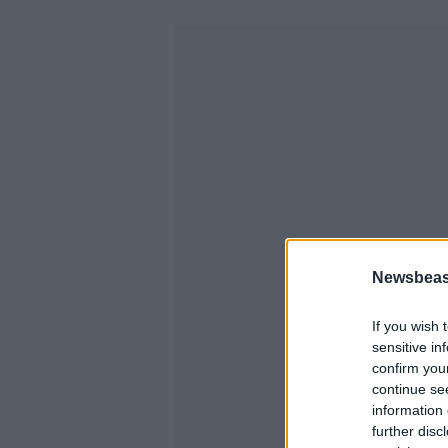
Newsbeast
If you wish 
sensitive in
confirm you
continue se
information 
further disc