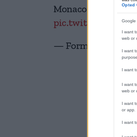
Opted 
Monaco Grand Prix 
Google 
pic.twitter.com/E
I want t
web or d
— Formula 1 (@F1)
I want t
purpose
I want 
I want t
web or d
I want t
or app.
I want t
I want t