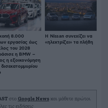
κοπή 8.000
Η Nissan συνεχίζει να
ων εργασίας έως
«ηλεκτρίζει» τα πλήθη
έλος του 2028
φάσισε η BMW –
ος η εξοικονόμηση
 δισεκατομμυρίου
ώ
AST
στο
Google News
και μάθετε πρώτοι
λες τις ειδήσεις