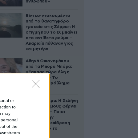
ανθρώπου»
Βίντεο-ντοκουμέντο
από το θανατηφόρο
τροχαίο στις Σέρρες: Η
στιγμή που το ΙΧ μπαίνει
στο αντίθετο ρεύμα –
Ακαριαία πέθαναν γιος
και μητέρα
Αθηνά Οικονομάκου
από τα Μπόρα Μπόρα:
«Έσκασε τώρα όλη η
κούραση» – Το
απρόοπτο πρόβλημα
υγείας
sonal or
Ζώδια σήμερα: Η Σελήνη
στους Διδύμους φέρνει
ection to
ανατροπές – Ποιοι
ou may
δέχονται την
 personal
ευεργετική επίδραση
out of the
του Δία από το
 downstream
απόγευμα;