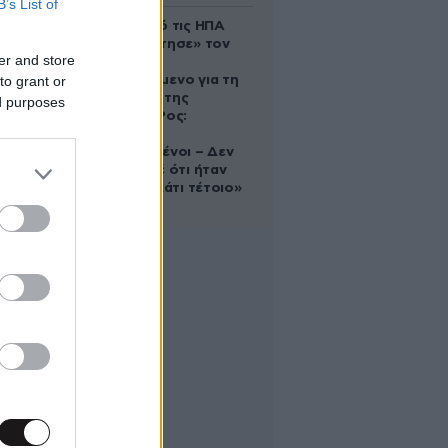
B’s List of
Ζευγάρι από τις ΗΠΑ
που «υιοθέτησε» τον
er and store
Αφγανό
to grant or
κατηγορούμενο για τη
δολοφονία της
ed purposes
Ελίζαμπεθ Ρος:
«Είμαστε
συντετριμμένοι – Δεν
έδειξε ποτέ ότι ήταν
ικανός για κάτι τέτοιο»