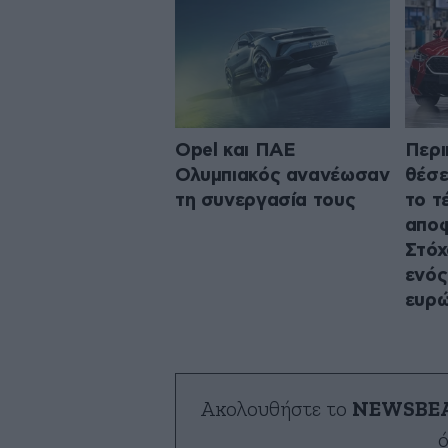
Opel και ΠΑΕ
Περι
Ολυμπιακός ανανέωσαν
θέσε
τη συνεργασία τους
το τ
απο
Στόχ
ενός
ευρ
Ακολουθήστε το
NEWSBE
ό