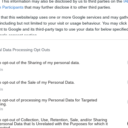
. This information may also be disclosed by us to third parties on the
IA
Participants
that may further disclose it to other third parties.
 that this website/app uses one or more Google services and may gath
including but not limited to your visit or usage behaviour. You may click 
 to Google and its third-party tags to use your data for below specifi
ogle consent section.
l Data Processing Opt Outs
o opt-out of the Sharing of my personal data.
ήρε στις κατατακτήριες δοκιμές ο Ιζάκ Χατζάρ,
In
ο παγκόσμιος πρωταθλητής Λάντο Νόρις και την
o opt-out of the Sale of my Personal Data.
In
to opt-out of processing my Personal Data for Targeted
ing.
In
o opt-out of Collection, Use, Retention, Sale, and/or Sharing
s set to line up for the
ersonal Data that Is Unrelated with the Purposes for which it
lected.