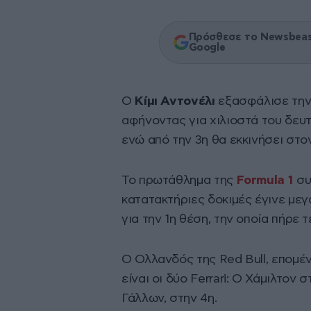
Πρόσθεσε το Newsbeast
Google
Ο
Κίμι Αντονέλι
εξασφάλισε την 
αφήνοντας για χιλιοστά του δευ
ενώ από την 3η θα εκκινήσει στον
Το πρωτάθλημα της
Formula 1
συ
κατατακτήριες δοκιμές έγινε με
για την 1η θέση, την οποία πήρε 
Ο Ολλανδός της Red Bull, επομέν
είναι οι δύο Ferrari: Ο Χάμιλτον
Γάλλων, στην 4η.