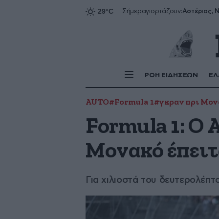
Αστέριος, Ν
Σήμερα
γιορτάζουν:
ΡΟΗ ΕΙΔΗΣΕΩΝ
ΕΛ
AUTO
#Formula 1
#γκραν πρι Μον
Formula 1: Ο 
Μονακό έπειτ
Για χιλιοστά του δευτερολέπτ