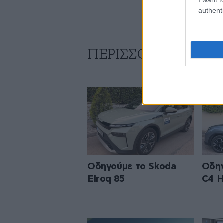
authenti
ΠΕΡΙΣΣΟΤΕΡΑ ΑΠΟ
Οδηγούμε το Skoda
Οδηγ
Elroq 85
C4 H