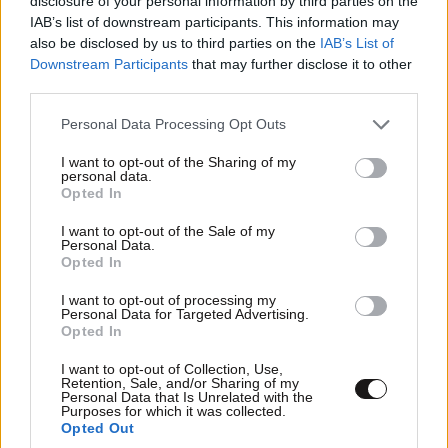
disclosure of your personal information by third parties on the
IAB’s list of downstream participants. This information may
also be disclosed by us to third parties on the
IAB’s List of
Downstream Participants
that may further disclose it to other
third parties.
Please note that this website/app uses one or more Google
Personal Data Processing Opt Outs
services and may gather and store information including but
not limited to your visit or usage behaviour. You may click to
I want to opt-out of the Sharing of my
Xαρακτήρες: 0/1000
personal data.
grant or deny consent to Google and its third-party tags to
Opted In
use your data for below specified purposes in below Google
Διαβάστε και ακολουθήστε τους κανόνες σχολιασμού
consent section.
I want to opt-out of the Sale of my
Personal Data.
ΠΡΟΣΘΗΚΗ
Opted In
I want to opt-out of processing my
Personal Data for Targeted Advertising.
Opted In
TRENDING
I want to opt-out of Collection, Use,
Retention, Sale, and/or Sharing of my
Personal Data that Is Unrelated with the
Purposes for which it was collected.
Opted Out