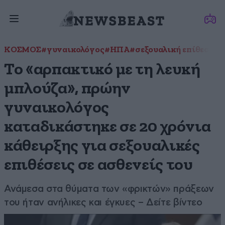
ΚΟΣΜΟΣ
#γυναικολόγος
#ΗΠΑ
#σεξουαλική επίθεση
Το «αρπακτικό με τη λευκή
μπλούζα», πρώην
γυναικολόγος
καταδικάστηκε σε 20 χρόνια
κάθειρξης για σεξουαλικές
επιθέσεις σε ασθενείς του
Ανάμεσα στα θύματα των «φρικτών» πράξεων
του ήταν ανήλικες και έγκυες – Δείτε βίντεο