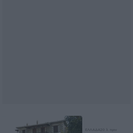
ΕΛΛΑΔΑ
20 λ. πριν