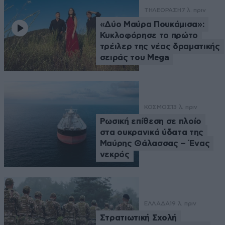
ΤΗΛΕΟΡΑΣΗ
7 λ. πριν
«Δύο Μαύρα Πουκάμισα»:
Κυκλοφόρησε το πρώτο
τρέιλερ της νέας δραματικής
σειράς του Mega
ΚΟΣΜΟΣ
13 λ. πριν
Ρωσική επίθεση σε πλοίο
στα ουκρανικά ύδατα της
Μαύρης Θάλασσας – Ένας
νεκρός
ΕΛΛΑΔΑ
19 λ. πριν
Στρατιωτική Σχολή