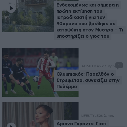
Ενδεχομένως και σήμερα η
πρώτη εκτίμηση του
ιατροδικαστή για τον
90χρονο που βρέθηκε σε
καταψύκτη στον Μυστρά – Τι
υποστηρίζει ο γιος του
1
ΑΘΛΗΤΙΚΑ
22 λ. πριν
Ολυμπιακός: Παρελθόν ο
Στρεφέτσα, συνεχίζει στην
Παλέρμο
LIFESTYLE
26 λ. πριν
Αριάνα Γκράντε: Γιατί