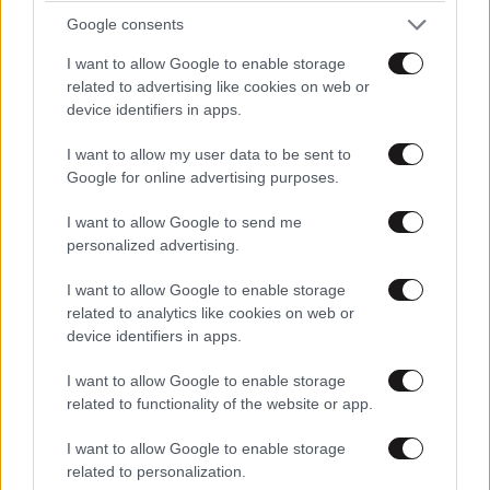
Google consents
I want to allow Google to enable storage
related to advertising like cookies on web or
device identifiers in apps.
I want to allow my user data to be sent to
Google for online advertising purposes.
I want to allow Google to send me
personalized advertising.
ΕΛΛΑΔΑ
05·08·2026 21:24
I want to allow Google to enable storage
«Κάηκε το σπίτι μας στην Ελλάδα λίγο πριν
related to analytics like cookies on web or
μετακομίσουμε»: Απαρηγόρητη η οικογένεια
device identifiers in apps.
από τη Βρετανία που είδε το όνειρο ζωής να
γίνεται στάχτη
I want to allow Google to enable storage
related to functionality of the website or app.
I want to allow Google to enable storage
related to personalization.