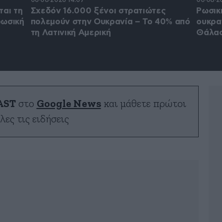
ται τη
Σχεδόν 16.000 ξένοι στρατιώτες
Ρωσικ
ρωσική
πολεμούν στην Ουκρανία – Το 40% από
ουκρα
τη Λατινική Αμερική
Θάλασ
AST
στο
Google News
και μάθετε πρώτοι
λες τις ειδήσεις