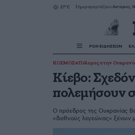
Αστέριος, Ν
Σήμερα
γιορτάζουν:
ΡΟΗ ΕΙΔΗΣΕΩΝ
ΕΛ
ΚΟΣΜΟΣ
#Πόλεμος στην Ουκρανί
Κίεβο: Σχεδόν
πολεμήσουν σ
Ο πρόεδρος της Ουκρανίας Βο
«διεθνούς λεγεώνας» ξένων 