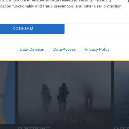
cation functionality and fraud prevention, and other user protection.
CONFIRM
ΥΚΡΑΝΊΑ
Data Deletion
Data Access
Privacy Policy
06·08·2026 14:07
06·08·2