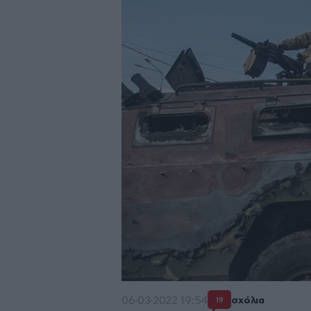
06·03·2022 19:54
σχόλια
19