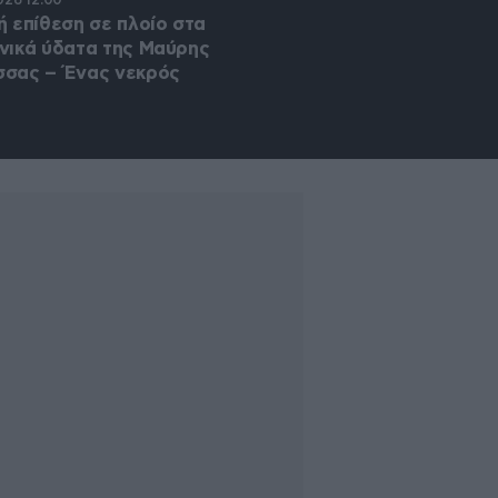
ή επίθεση σε πλοίο στα
Η Μόσχα δηλώνει ότ
νικά ύδατα της Μαύρης
ουκρανικά drones τη
σας – Ένας νεκρός
αποθήκη της Wildbe