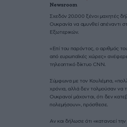
Newsroom
Σχεδόν 20.000 ξένοι μαχητές δ
Ουκρανία να αμυνθεί απέναντι σ
Εξωτερικών.
«Επί του παρόντος, ο αριθμός το
από ευρωπαϊκές χώρες» ανέφερε
τηλεοπτικό δίκτυο CNN.
Σύμφωνα με τον Κουλέμπα, «πολλ
χρόνια, αλλά δεν τολμούσαν να τ
Ουκρανοί μάχονται, ότι δεν κατε
πολεμήσουν», πρόσθεσε.
Αν και δήλωσε ότι «κατανοεί τη