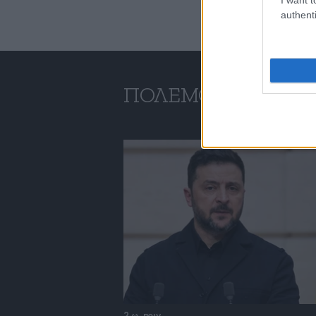
authenti
ΠΌΛΕΜΟΣ ΣΤΗΝ Ο
2 ω. πριν