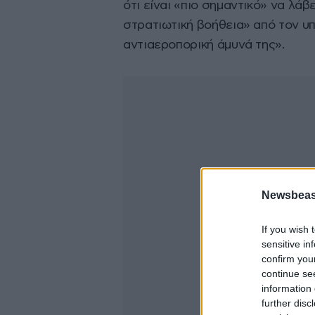
ότι είναι «πιο σημαντικό» να λάβε
στρατιωτική βοήθεια» από τον υπ
αντιαεροπορική άμυνά της».
Newsbeast
If you wish 
sensitive in
confirm you
continue se
information 
further disc