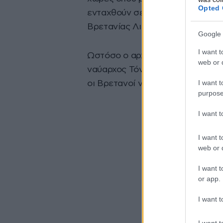
Opted 
ενταχθούν σε αυτή τη «λεγεώνα»
Βρετανίας Λιζ Τρας.
Google 
I want t
Ωστόσο ο αρχηγός του γενικού ε
web or d
ναύαρχος Τόνι Ράντακιν, είπε σή
I want t
οι Βρετανοί να πολεμήσουν στην
purpose
I want 
I want t
web or d
I want t
or app.
I want t
I want t