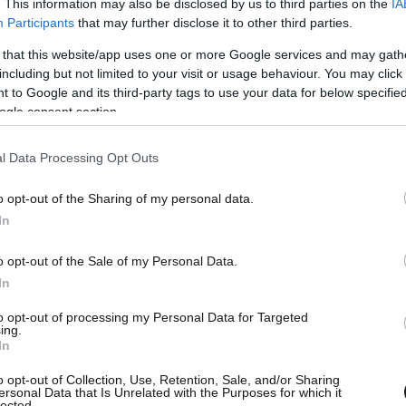
. This information may also be disclosed by us to third parties on the
IA
Participants
that may further disclose it to other third parties.
 that this website/app uses one or more Google services and may gath
including but not limited to your visit or usage behaviour. You may click 
 to Google and its third-party tags to use your data for below specifi
ogle consent section.
l Data Processing Opt Outs
o opt-out of the Sharing of my personal data.
In
o opt-out of the Sale of my Personal Data.
ντίμιρ Ζελένσκι ανακοίνωσε στα τέλη
In
διεθνούς λεγεώνας» ξένων μαχητών που θα
to opt-out of processing my Personal Data for Targeted
 στη Ρωσία.
ing.
In
θυνθούν στις πρεσβείες της Ουκρανίας στις
o opt-out of Collection, Use, Retention, Sale, and/or Sharing
ersonal Data that Is Unrelated with the Purposes for which it
 έδωσε το «πράσινο φως» στους πολίτες της να
lected.