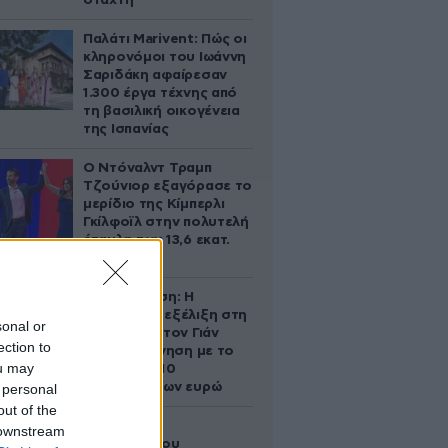
στάχτη
Παλάτι Marivent: Πώς οι
κληρονόμοι του Ιωάννη
Σαριδάκη αφαίρεσαν
1.300 έργα τέχνης από
τη βασιλική οικογένεια
της Ισπανίας
Ο Ντόναλντ Τραμπ
Τζούνιορ εξαγόρασε το
μερίδιο της Κίμπερλι
Γκίλφοϊλ στην πολυτελή
έπαυλη των 13,6 εκατ.
δολαρίων
Αθηνά Ωνάση: Η
απρόσμενη εξέλιξη στη
sonal or
διαμάχη με τον Γιάν
ection to
Τοπς – Η κίνηση με το
ou may
άλογο των 10
εκατομμυρίων ευρώ
 personal
out of the
Ο Στράτος
 downstream
Τζώρτζογλου