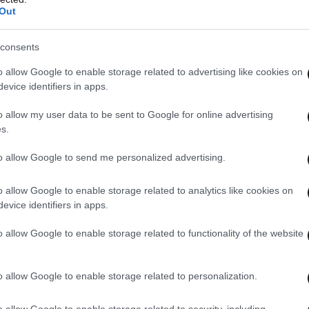
Out
, όπως και η υπουργός Εξωτερικών της
consents
o allow Google to enable storage related to advertising like cookies on
πιτελείου ενόπλων δυνάμεων της Βρετανίας,
evice identifiers in apps.
μερα ότι είναι «παράνομο και ανώφελο» να πάνε
o allow my user data to be sent to Google for online advertising
 Ουκρανία.
s.
to allow Google to send me personalized advertising.
o allow Google to enable storage related to analytics like cookies on
evice identifiers in apps.
o allow Google to enable storage related to functionality of the website
o allow Google to enable storage related to personalization.
o allow Google to enable storage related to security, including