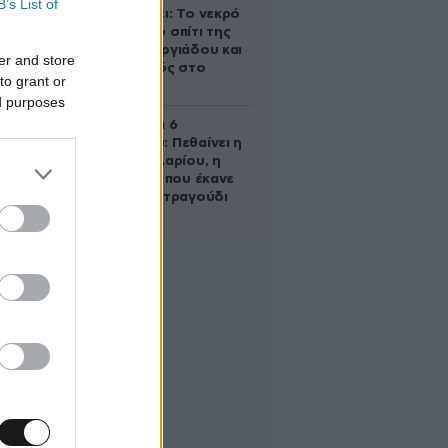
B’s List of
αποκαλύπτει: Το νεκρό
έμβρυο στο σπίτι της
Μαρίας Γεωργιάδου και
er and store
ο εγκλεισμός στο
to grant or
ψυχιατρείο
ed purposes
Σαν σήμερα 6
Αυγούστου: Πεθαίνει η
Ρίτα Σακελλαρίου, η
λαϊκή ντίβα που έκανε
τη ζωή της τραγούδι