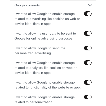
Η δολοφονία της εγκύου Σάρον Τέιτ – Τι
Google consents
απέγιναν τα μέλη της «Οικογένειας Μάνσον»;
I want to allow Google to enable storage
related to advertising like cookies on web or
device identifiers in apps.
I want to allow my user data to be sent to
Google for online advertising purposes.
I want to allow Google to send me
personalized advertising.
I want to allow Google to enable storage
related to analytics like cookies on web or
device identifiers in apps.
I want to allow Google to enable storage
related to functionality of the website or app.
ΚΟΣΜΟΣ
09·08·2026 01:24
Αναστασία Ισαάκ: «Πριν καν γεννηθώ, μου
I want to allow Google to enable storage
στέρησαν την αγκαλιά του πατέρα μου» – Ρίγη
related to personalization.