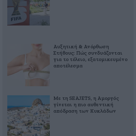
Αυξητική & Ανόρθωση
Στήθους: Πώς συνδυάζονται
για το τέλειο, εξατομικευμένο
αποτέλεσμα
Με τη SEAJETS, η Αμοργός
γίνεται η πιο αυθεντική
απόδραση των Κυκλάδων