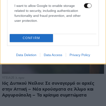
συγκίνησης στο Παραλίμνι Κύπρου
I want to allow Google to enable storage
related to security, including authentication
functionality and fraud prevention, and other
user protection.
CONFIRM
Data Deletion
Data Access
Privacy Policy
ΥΓΕΙΑ
25 λ. πριν
Ιός Δυτικού Νείλου: Σε συναγερμό οι αρχές
στην Αττική – Νέα κρούσματα σε Άλιμο και
Αργυρούπολη – Τα κρίσιμα συμπτώματα