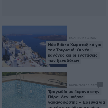
ΠΟΛΙΤΙΚΗ
46 λ. πριν
Νέο Ειδικό Χωροταξικό για
τον Τουρισμό: Οι νέοι
κανόνες και οι ενστάσεις
των ξενοδόχων
1
ΚΟΙΝΩΝΙΑ
57 λ. πριν
Τραγωδία με 4χρονο στην
Πάρο: Δεν υπήρχε
ναυαγοσώστης – Έρευνα για
το εάν είχε άδεια η πισίνα