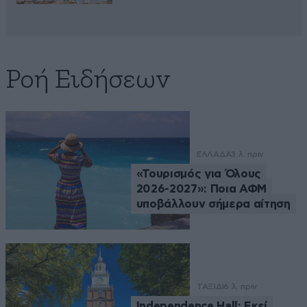
Ροή Ειδήσεων
ΕΛΛΑΔΑ
3 λ. πριν
«Τουρισμός για Όλους
2026-2027»: Ποια ΑΦΜ
υποβάλλουν σήμερα αίτηση
ΤΑΞΙΔΙ
6 λ. πριν
Independence Hall: Εκεί