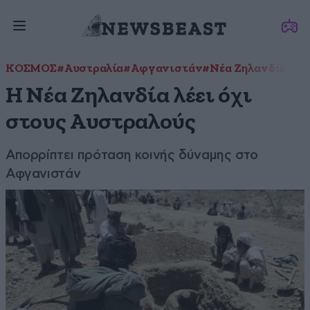
ΚΟΣΜΟΣ
#Αυστραλία
#Αφγανιστάν
#Νέα Ζηλανδία
Η Νέα Ζηλανδία λέει όχι
στους Αυστραλούς
Απορρίπτει πρόταση κοινής δύναμης στο
Αφγανιστάν