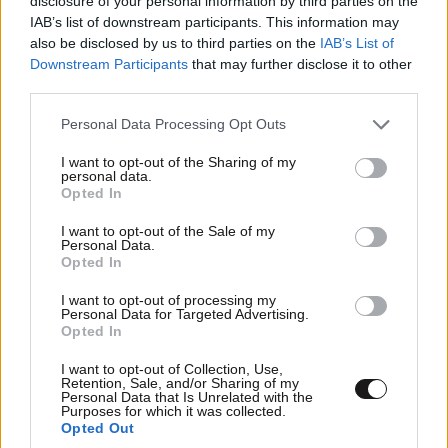
disclosure of your personal information by third parties on the
IAB’s list of downstream participants. This information may
also be disclosed by us to third parties on the
IAB’s List of
ΕΛΛΑΔΑ
09·08·2026 05:45
Downstream Participants
that may further disclose it to other
Εορτολόγιο: Ποιος γιορτάζει σήμερα 9
third parties.
Αυγούστου
Please note that this website/app uses one or more Google
Personal Data Processing Opt Outs
services and may gather and store information including but
not limited to your visit or usage behaviour. You may click to
I want to opt-out of the Sharing of my
personal data.
grant or deny consent to Google and its third-party tags to
Opted In
use your data for below specified purposes in below Google
consent section.
I want to opt-out of the Sale of my
Personal Data.
Opted In
I want to opt-out of processing my
Personal Data for Targeted Advertising.
Opted In
I want to opt-out of Collection, Use,
Retention, Sale, and/or Sharing of my
Personal Data that Is Unrelated with the
Purposes for which it was collected.
ΚΟΣΜΟΣ
09·08·2026 00:09
Opted Out