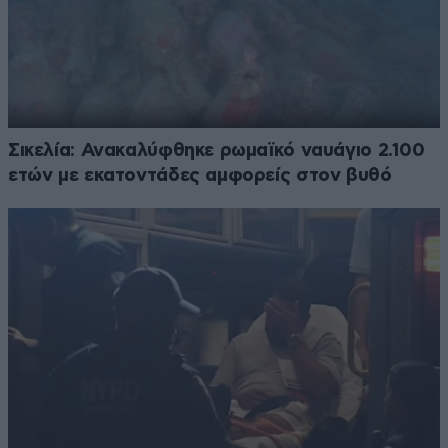
Σικελία: Ανακαλύφθηκε ρωμαϊκό ναυάγιο 2.100
ετών με εκατοντάδες αμφορείς στον βυθό