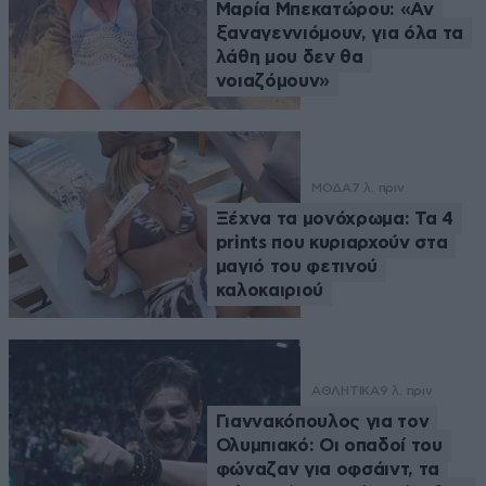
Μαρία Μπεκατώρου: «Αν
ξαναγεννιόμουν, για όλα τα
λάθη μου δεν θα
νοιαζόμουν»
ΜΟΔΑ
7 λ. πριν
Ξέχνα τα μονόχρωμα: Τα 4
prints που κυριαρχούν στα
μαγιό του φετινού
καλοκαιριού
ΑΘΛΗΤΙΚΑ
9 λ. πριν
Γιαννακόπουλος για τον
Ολυμπιακό: Οι οπαδοί του
φώναζαν για οφσάιντ, τα