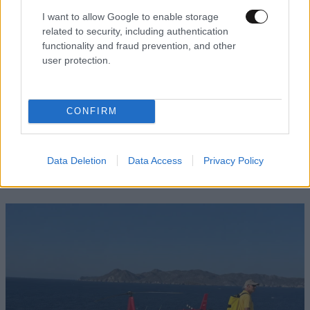
I want to allow Google to enable storage
related to security, including authentication
functionality and fraud prevention, and other
user protection.
CONFIRM
LIFESTYLE
09·08·2026 10:52
Αμαλία Κωστοπούλου: Γαμήλιο ταξίδι με τον
Τζέικ Μέντγουελ στην Ιταλία – Island hopping
Data Deletion
Data Access
Privacy Policy
με σκάφος σε Πόντσα και Ίσκια