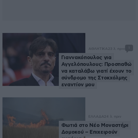
1
ΑΘΛΗΤΙΚΑ
23 λ. πριν
Γιαννακόπουλος για
Αγγελόπουλους: Προσπαθώ
να καταλάβω γιατί έχουν το
σύνδρομο της Στοκχόλμης
εναντίον μου
ΕΛΛΑΔΑ
24 λ. πριν
Φωτιά στο Νέο Μοναστήρι
Δομοκού – Επιχειρούν