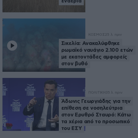
εναέρια
ΚΟΣΜΟΣ
25 λ. πριν
Σικελία: Ανακαλύφθηκε
ρωμαϊκό ναυάγιο 2.100 ετών
με εκατοντάδες αμφορείς
στον βυθό
ΠΟΛΙΤΙΚΗ
35 λ. πριν
Άδωνις Γεωργιάδης για την
επίθεση σε νοσηλεύτρια
στον Ερυθρό Σταυρό: Κάτω
τα χέρια από το προσωπικό
του ΕΣΥ