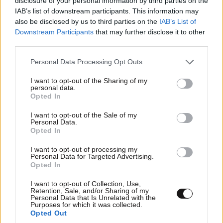
disclosure of your personal information by third parties on the
IAB’s list of downstream participants. This information may
also be disclosed by us to third parties on the
IAB’s List of
Downstream Participants
that may further disclose it to other
third parties.
Please note that this website/app uses one or more Google
Personal Data Processing Opt Outs
services and may gather and store information including but
not limited to your visit or usage behaviour. You may click to
I want to opt-out of the Sharing of my
ΠΟΛΙΤΙΚΗ
07·08·2026 20:19
personal data.
grant or deny consent to Google and its third-party tags to
Opted In
Θανάσης Αυγερινός για Καρυστιανού-Γρατσία:
use your data for below specified purposes in below Google
«Σπέκουλα, ψεύδη, πολιτική αναξιοπρέπεια και
consent section.
I want to opt-out of the Sale of my
ανεπίδεκτες μαθήσεως»
Personal Data.
Opted In
I want to opt-out of processing my
Personal Data for Targeted Advertising.
Opted In
I want to opt-out of Collection, Use,
Retention, Sale, and/or Sharing of my
Personal Data that Is Unrelated with the
Purposes for which it was collected.
Opted Out