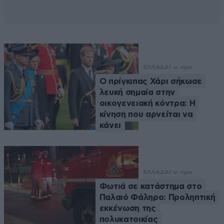
ΕΛΛΑΔΑ
1 ω. πριν
Ο πρίγκιπας Χάρι σήκωσε
λευκή σημαία στην
οικογενειακή κόντρα: Η
κίνηση που αρνείται να
κάνει
ΕΛΛΑΔΑ
1 ω. πριν
Φωτιά σε κατάστημα στο
Παλαιό Φάληρο: Προληπτική
εκκένωση της
πολυκατοικίας