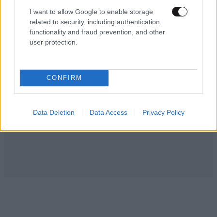
I want to allow Google to enable storage
related to security, including authentication
functionality and fraud prevention, and other
user protection.
ΚΟΣΜΟΣ
59 λ. πριν
Το φαραωνικών διαστάσεων κτίριο που χτίζει ο
Έλον Μασκ λέγεται Terafab και θα κοστίσει 16,8
CONFIRM
δισ. δολάρια
Data Deletion
Data Access
Privacy Policy