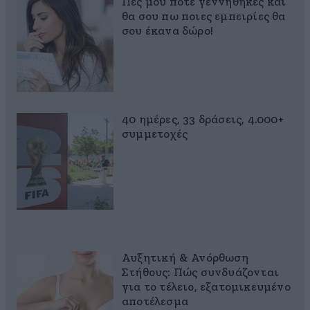
Πες μου πότε γεννήθηκες και
θα σου πω ποιες εμπειρίες θα
σου έκανα δώρο!
40 ημέρες, 33 δράσεις, 4.000+
συμμετοχές
Αυξητική & Ανόρθωση
Στήθους: Πώς συνδυάζονται
για το τέλειο, εξατομικευμένο
αποτέλεσμα