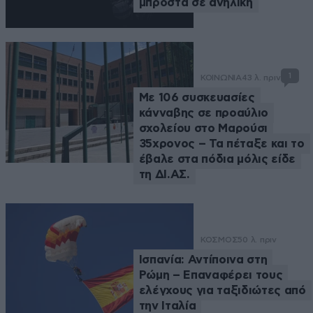
μπροστά σε ανήλικη
1
ΚΟΙΝΩΝΙΑ
43 λ. πριν
Με 106 συσκευασίες
κάνναβης σε προαύλιο
σχολείου στο Μαρούσι
35χρονος – Τα πέταξε και το
έβαλε στα πόδια μόλις είδε
τη ΔΙ.ΑΣ.
ΚΟΣΜΟΣ
50 λ. πριν
Ισπανία: Αντίποινα στη
Ρώμη – Επαναφέρει τους
ελέγχους για ταξιδιώτες από
την Ιταλία