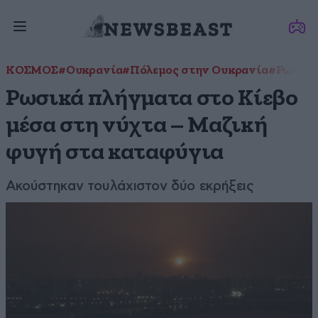
ΚΟΣΜΟΣ
#Ουκρανία
#Πόλεμος στην Ουκρανία
#Ρωσία
Ρωσικά πλήγματα στο Κίεβο
μέσα στη νύχτα – Μαζική
φυγή στα καταφύγια
Aκούστηκαν τουλάχιστον δύο εκρήξεις