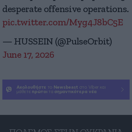
desperate offensive operations.
pic.twitter.com/Myg4J8bC5E
— HUSSEIN (@PulseOrbit)
June 17, 2026
Ακολουθήστε
το
Newsbeast
στο Viber και
μάθετε
πρώτοι
τα
σημαντικότερα νέα