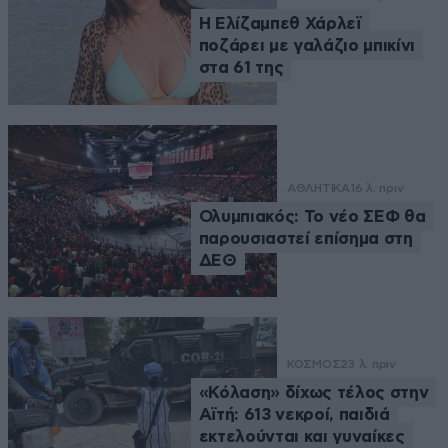
Η Ελίζαμπεθ Χάρλεϊ
ποζάρει με γαλάζιο μπικίνι
στα 61 της
ΑΘΛΗΤΙΚΑ
16 λ. πριν
Ολυμπιακός: Το νέο ΣΕΦ θα
παρουσιαστεί επίσημα στη
ΔΕΘ
ΚΟΣΜΟΣ
23 λ. πριν
«Κόλαση» δίχως τέλος στην
Αϊτή: 613 νεκροί, παιδιά
εκτελούνται και γυναίκες