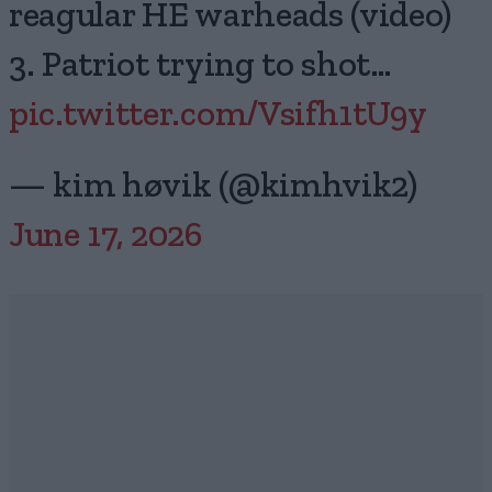
reagular HE warheads (video)
3. Patriot trying to shot…
pic.twitter.com/Vsifh1tU9y
— kim høvik (@kimhvik2)
June 17, 2026