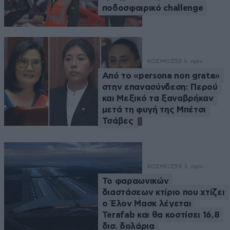
ποδοσφαιρικό challenge
ΚΟΣΜΟΣ
53 λ. πριν
Από το «persona non grata»
στην επανασύνδεση: Περού
και Μεξικό τα ξαναβρήκαν
μετά τη φυγή της Μπέτσι
Τσάβες
ΚΟΣΜΟΣ
59 λ. πριν
Το φαραωνικών
διαστάσεων κτίριο που χτίζει
ο Έλον Μασκ λέγεται
Terafab και θα κοστίσει 16,8
δισ. δολάρια