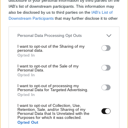
disclosure of your personal information by third parties on the
ελλείψεις σε πολλές περιοχές, με ουρές χιλιομέτρων
IAB’s list of downstream participants. This information may
και πλαφόν στα πρατήρια. Στην Κριμαία, στο
also be disclosed by us to third parties on the
IAB’s List of
Λουγκάνσκ, στο Κουρσκ και στο Μπέλγκοροντ, η
Downstream Participants
that may further disclose it to other
third parties.
πώληση βενζίνης έχει περιοριστεί στα 20 λίτρα ανά
όχημα, ενώ σε πολλές περιοχές η AI‑95 δίνεται μόνο
Please note that this website/app uses one or more Google
Personal Data Processing Opt Outs
με κουπόνια ή QR codes. Σε κάποιες περιοχές της
services and may gather and store information including but
Μόσχας και της Αγίας Πετρούπολης έχουν μπει όρια
not limited to your visit or usage behaviour. You may click to
I want to opt-out of the Sharing of my
personal data.
20–50 λίτρων ανά άτομο, ενώ απαγορεύεται το
grant or deny consent to Google and its third-party tags to
Opted In
use your data for below specified purposes in below Google
γέμισμα δοχείων. Οι ουρές φτάνουν τα 3 χιλιόμετρα
consent section.
και έχει εμφανιστεί “μαύρη αγορά” καυσίμων. Το
I want to opt-out of the Sale of my
Personal Data.
ρωσικό Υπουργείο Ενέργειας παραδέχτηκε επίσημα
Opted In
ότι οι ελλείψεις οφείλονται στα ουκρανικά
I want to opt-out of processing my
χτυπήματα.
Personal Data for Targeted Advertising.
Opted In
Απαντήστε
5
4
I want to opt-out of Collection, Use,
Retention, Sale, and/or Sharing of my
Personal Data that Is Unrelated with the
Purposes for which it was collected.
Opted Out
Truth is out there
14·06·2026 18:05