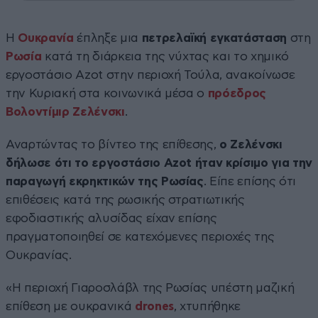
Η
Ουκρανία
έπληξε μια
πετρελαϊκή εγκατάσταση
στη
Ρωσία
κατά τη διάρκεια της νύχτας και το χημικό
εργοστάσιο Azot στην περιοχή Τούλα, ανακοίνωσε
την Κυριακή στα κοινωνικά μέσα ο
πρόεδρος
Βολοντίμιρ Ζελένσκι
.
Αναρτώντας το βίντεο της επίθεσης,
ο Ζελένσκι
δήλωσε ότι το εργοστάσιο Azot ήταν κρίσιμο για την
παραγωγή εκρηκτικών της Ρωσίας
. Είπε επίσης ότι
επιθέσεις κατά της ρωσικής στρατιωτικής
εφοδιαστικής αλυσίδας είχαν επίσης
πραγματοποιηθεί σε κατεχόμενες περιοχές της
Ουκρανίας.
«Η περιοχή Γιαροσλάβλ της Ρωσίας υπέστη μαζική
επίθεση με ουκρανικά
drones
, χτυπήθηκε