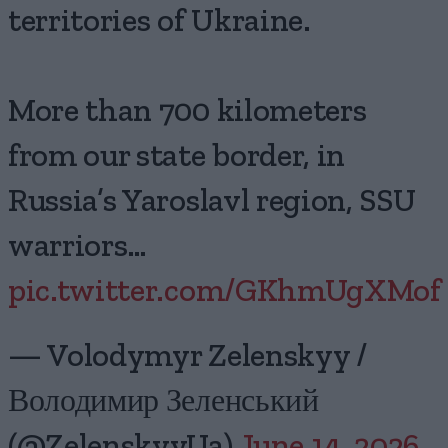
territories of Ukraine.
More than 700 kilometers
from our state border, in
Russia’s Yaroslavl region, SSU
warriors…
pic.twitter.com/GKhmUgXMof
— Volodymyr Zelenskyy /
Володимир Зеленський
(@ZelenskyyUa)
June 14, 2026