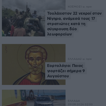
ΚΟΣΜΟΣ
1 ω. πριν
Τουλάχιστον 22 νεκροί στον
Νίγηρα, ανάμεσά τους 17
στρατιώτες κατά τη
σύγκρουση δύο
λεωφορείων
ΕΛΛΑΔΑ
2 ω. πριν
Εορτολόγιο: Ποιος
γιορτάζει σήμερα 9
Αυγούστου
ΕΛΛΑΔΑ
09·08·2026 02:00