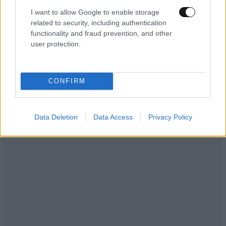
I want to allow Google to enable storage
related to security, including authentication
functionality and fraud prevention, and other
LIFESTYLE
08·08·2026 19:12
user protection.
Εριέττα Κούρκουλου – Τα 33α γενέθλια και τα
φιλιά με τον Βύρωνα Βασιλειάδη: «Καμία στιγμή
ευτυχίας δεδομένη»
CONFIRM
Data Deletion
Data Access
Privacy Policy