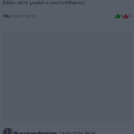
βάλει πότε μυαλό ο κοντοπίθαρος!
Απαντήστε
1
0
Ruscism=Nazism
14·06·2026 18:26