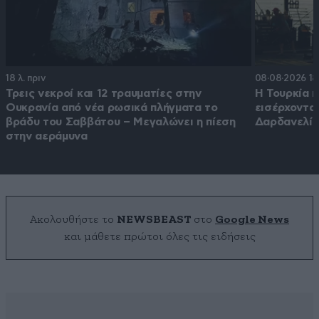
18 λ. πριν
08·08·2026 18
Τρεις νεκροί και 12 τραυματίες στην
Η Τουρκία π
Ουκρανία από νέα ρωσικά πλήγματα το
εισέρχοντα
βράδυ του Σαββάτου – Μεγαλώνει η πίεση
Δαρδανελί
στην αεράμυνα
Ακολουθήστε το
NEWSBEAST
στο
Google News
και μάθετε πρώτοι όλες τις ειδήσεις