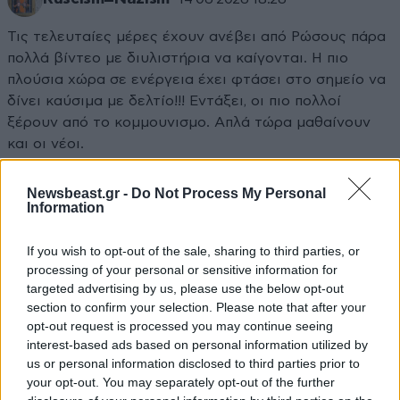
Τις τελευταίες μέρες έχουν ανέβει από Ρώσους πάρα
πολλά βίντεο με διυλιστήρια να καίγονται. Η πιο
πλούσια χώρα σε ενέργεια έχει φτάσει στο σημείο να
δίνει καύσιμα με δελτίο!!! Εντάξει, οι πιο πολλοί
ξέρουν από το κομμουνισμο. Απλά τώρα μαθαίνουν
και οι νέοι.
Απαντήστε
3
4
Newsbeast.gr -
Do Not Process My Personal
Information
If you wish to opt-out of the sale, sharing to third parties, or
Ruscism=Nazism
14·06·2026 18:24
processing of your personal or sensitive information for
targeted advertising by us, please use the below opt-out
Η Ρωσία αντιμετωπίζει μεγάλη κρίση καυσίμων επειδή
section to confirm your selection. Please note that after your
opt-out request is processed you may continue seeing
ουκρανικά drone έχουν χτυπήσει περίπου το 40% της
interest-based ads based on personal information utilized by
ρωσικής διυλιστικής ικανότητας, με 38
us or personal information disclosed to third parties prior to
επιβεβαιωμένα χτυπήματα από τον Ιανουάριο μέχρι
your opt-out. You may separately opt-out of the further
τον Μάιο του 2026. Αυτό έχει προκαλέσει τεράστιες