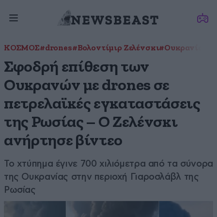
ΚΟΣΜΟΣ
#drones
#Βολοντίμιρ Ζελένσκι
#Ουκρανία
#Πό
Σφοδρή επίθεση των
Ουκρανών με drones σε
πετρελαϊκές εγκαταστάσεις
της Ρωσίας – Ο Ζελένσκι
ανήρτησε βίντεο
Το χτύπημα έγινε 700 χιλιόμετρα από τα σύνορα
της Ουκρανίας στην περιοχή Γιαροσλάβλ της
Ρωσίας