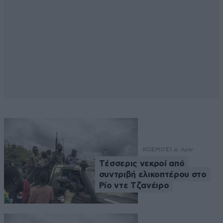
ΚΟΣΜΟΣ
1 ω. πριν
Tέσσερις νεκροί από
συντριβή ελικοπτέρου στο
Ρίο ντε Τζανέιρο