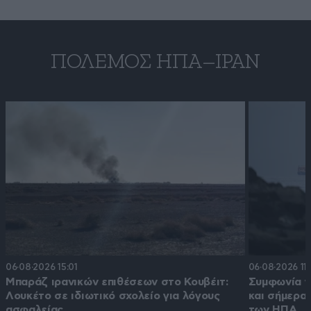
ΠΌΛΕΜΟΣ ΗΠΑ–ΙΡΆΝ
06·08·2026 15:01
06·08·2026 11:
Μπαράζ ιρανικών επιθέσεων στο Κουβέιτ:
Συμφωνία γ
Λουκέτο σε ιδιωτικό σχολείο για λόγους
και σήμερα;
ασφαλείας
των ΗΠΑ