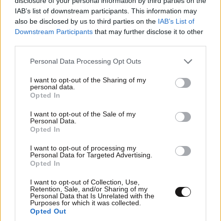
disclosure of your personal information by third parties on the
IAB’s list of downstream participants. This information may
also be disclosed by us to third parties on the
IAB’s List of
Downstream Participants
that may further disclose it to other
third parties.
Please note that this website/app uses one or more Google
Personal Data Processing Opt Outs
services and may gather and store information including but
not limited to your visit or usage behaviour. You may click to
I want to opt-out of the Sharing of my
personal data.
grant or deny consent to Google and its third-party tags to
Opted In
use your data for below specified purposes in below Google
ΠΕΡΙΒΑΛΛΟΝ
06·08·2026 16:16
consent section.
I want to opt-out of the Sale of my
Οι καρχαρίες τίγρεις και τα απίστευτα που
Personal Data.
έχουν βρει στα στομάχια τους: Αντιλόπες,
Opted In
σκυλιά, προφυλαχτικά, τηλεοράσεις και
I want to opt-out of processing my
πινακίδες κυκλοφορίας
Personal Data for Targeted Advertising.
Opted In
I want to opt-out of Collection, Use,
Retention, Sale, and/or Sharing of my
Personal Data that Is Unrelated with the
Purposes for which it was collected.
Opted Out