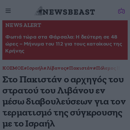
NEWS ALERT
Φωτιά τώρα στα Φάρσαλα: Η δεύτερη σε 48
ώρες – Μήνυμα του 112 για τους κατοίκους της
Κρήνης
ΚΟΣΜΟΣ
#Ισραήλ
#Λίβανος
#Πακιστάν
#Πόλεμος ΗΠΑ
Στο Πακιστάν ο αρχηγός του
στρατού του Λιβάνου εν
μέσω διαβουλεύσεων για τον
τερματισμό της σύγκρουσης
με το Ισραήλ