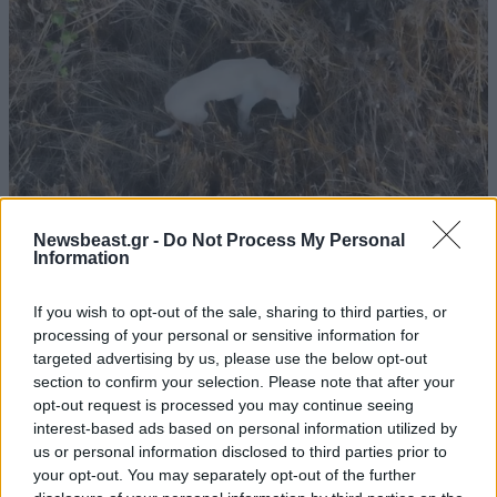
Newsbeast.gr -
Do Not Process My Personal
Information
ΕΛΛΑΔΑ
2 ω. πριν
If you wish to opt-out of the sale, sharing to third parties, or
«Καλό ταξίδι μικρέ»: Πέθανε το λευκό κουτάβι
processing of your personal or sensitive information for
που το είχαν υιοθετήσει η αγέλη των λύκων –
targeted advertising by us, please use the below opt-out
Το σπαρακτικό βίντεο
section to confirm your selection. Please note that after your
opt-out request is processed you may continue seeing
interest-based ads based on personal information utilized by
us or personal information disclosed to third parties prior to
your opt-out. You may separately opt-out of the further