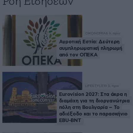
Ροή Ειδήσεων
ΟΙΚΟΝΟΜΙΑ
6 λ. πριν
Αγροτική Εστία: Δεύτερη
συμπληρωματική πληρωμή
από τον ΟΠΕΚΑ
LIFESTYLE
10 λ. πριν
Eurovision 2027: Στα άκρα η
διαμάχη για τη διοργανώτρια
πόλη στη Βουλγαρία – Το
αδιέξοδο και το παρασκήνιο
EBU-BNT