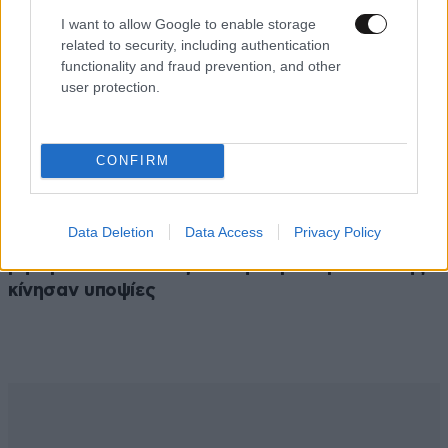
I want to allow Google to enable storage
related to security, including authentication
functionality and fraud prevention, and other
user protection.
CONFIRM
ΚΟΙΝΩΝΙΑ
2 ω. πριν
Δολοφονία Βρετανίδας στην Κυψέλη: Οι
Data Deletion
Data Access
Privacy Policy
αποκαλύψεις της συζύγου του Αφγανού – Τα
μηνύματα και το ταξίδι στην Αράχωβα που της
κίνησαν υποψίες