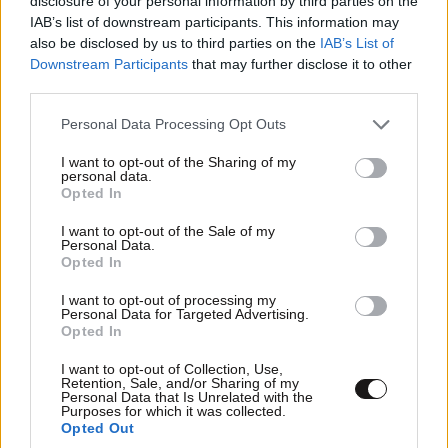
disclosure of your personal information by third parties on the
IAB’s list of downstream participants. This information may
also be disclosed by us to third parties on the
IAB’s List of
Downstream Participants
that may further disclose it to other
third parties.
Please note that this website/app uses one or more Google
Personal Data Processing Opt Outs
services and may gather and store information including but
not limited to your visit or usage behaviour. You may click to
I want to opt-out of the Sharing of my
ΚΟΣΜΟΣ
08·08·2026 04:58
personal data.
grant or deny consent to Google and its third-party tags to
Στα ίχνη της «Αράχνης» του Άσαντ: Ο
Opted In
use your data for below specified purposes in below Google
άνθρωπος των βασανιστηρίων της Συρίας
consent section.
I want to opt-out of the Sale of my
εντοπίστηκε στη Ρωσία
Personal Data.
Opted In
I want to opt-out of processing my
Personal Data for Targeted Advertising.
Opted In
I want to opt-out of Collection, Use,
Retention, Sale, and/or Sharing of my
Personal Data that Is Unrelated with the
Purposes for which it was collected.
Opted Out