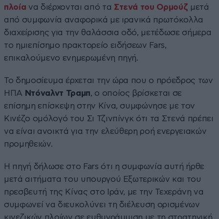
πλοία
να διέρχονται από τα
Στενά του Ορμούζ
μετά
από συμφωνία αναφορικά με ιρανικά πρωτόκολλα
διαχείρισης για την θαλάσσια οδό, μετέδωσε σήμερα
το ημιεπίσημο πρακτορείο ειδήσεων Fars,
επικαλούμενο ενημερωμένη πηγή.
Το δημοσίευμα έρχεται την ώρα που ο πρόεδρος των
ΗΠΑ
Ντόναλντ Τραμπ
, ο οποίος βρίσκεται σε
επίσημη επίσκεψη στην Κίνα, συμφώνησε με τον
Κινέζο ομόλογό του Σι Τζινπίνγκ ότι τα Στενά πρέπει
να είναι ανοικτά για την ελεύθερη ροή ενεργειακών
προμηθειών.
Η πηγή δήλωσε στο Fars ότι η συμφωνία αυτή ήρθε
μετά αιτήματα του υπουργού Εξωτερικών και του
πρεσβευτή της Κίνας στο Ιράν, με την Τεχεράνη να
συμφωνεί να διευκολύνει τη διέλευση ορισμένων
κινεζικών πλοίων σε ευθυγράμμιση με τη στρατηγική