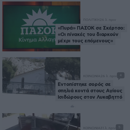
ΠΟΛΙΤΙΚΗ
26 λ. πριν
«Πυρά» ΠΑΣΟΚ σε Σκέρτσο:
«Οι πίνακές του διαρκούν
μέχρι τους επόμενους»
4
ΚΟΙΝΩΝΙΑ
26 λ. πριν
Εντοπίστηκε σορός σε
σπηλιά κοντά στους Αγίους
Ισιδώρους στον Λυκαβηττό
5
ΚΟΙΝΩΝΙΑ
31 λ. πριν