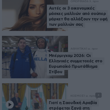
ΟΜΟΡΦΙΑ
56 λ. πριν
Αυτές οι 3 οικονομικές
μάσκες μαλλιών από σούπερ
μάρκετ θα αλλάξουν την υφή
των μαλλιών σας
ΑΘΛΗΤΙΚΑ
1 ω. πριν
Μπέρμιγχαμ 2026: Οι
Ελληνικές συμμετοχές στο
Ευρωπαϊκό Πρωτάθλημα
Στίβου
4
ΚΟΣΜΟΣ
1 ω. πριν
Γιατί η Σαουδική Αραβία
στρέφεται ξανά στη