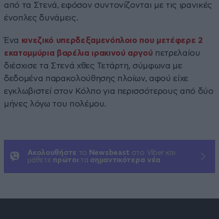
από τα Στενά, εφόσον συντονίζονται με τις ιρανικές
ένοπλες δυνάμεις.
Ένα
κινεζικό υπερδεξαμενόπλοιο που μετέφερε 2
εκατομμύρια βαρέλια ιρακινού αργού
πετρελαίου
διέσχισε τα Στενά χθες Τετάρτη, σύμφωνα με
δεδομένα παρακολούθησης πλοίων, αφού είχε
εγκλωβιστεί στον Κόλπο για περισσότερους από δύο
μήνες λόγω του πολέμου.
Ακολουθήστε
το
Newsbeast
στο Viber και
μάθετε
πρώτοι
τα
σημαντικότερα νέα