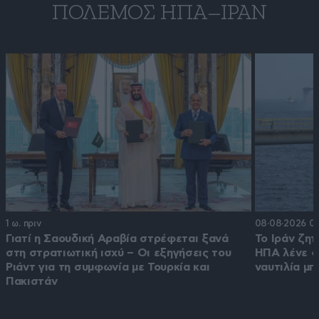
ΠΌΛΕΜΟΣ ΗΠΑ–ΙΡΆΝ
1 ω. πριν
08·08·2026 07
Γιατί η Σαουδική Αραβία στρέφεται ξανά
Το Ιράν ζητ
στη στρατιωτική ισχύ – Οι εξηγήσεις του
ΗΠΑ λένε «ό
Ριάντ για τη συμφωνία με Τουρκία και
ναυτιλία μ
Πακιστάν