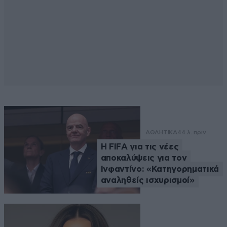
ΑΘΛΗΤΙΚΑ
44 λ. πριν
Η FIFA για τις νέες
αποκαλύψεις για τον
Ινφαντίνο: «Κατηγορηματικά
αναληθείς ισχυρισμοί»