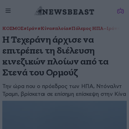
ΚΟΣΜΟΣ
#Ιράν
#Κίνα
#πλοία
#Πόλεμος ΗΠΑ–Ιράν
#Στε
Η Τεχεράνη άρχισε να
επιτρέπει τη διέλευση
κινεζικών πλοίων από τα
Στενά του Ορμούζ
Την ώρα που ο πρόεδρος των ΗΠΑ, Ντόναλντ
Τραμπ, βρίσκεται σε επίσημη επίσκεψη στην Κίνα