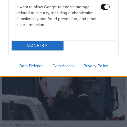
I want to allow Google to enable storage
related to security, including authentication
ΕΛΛΑΔΑ
08·08·2026 05:45
functionality and fraud prevention, and other
user protection.
Εορτολόγιο: Ποιος γιορτάζει σήμερα 8
Αυγούστου
CONFIRM
Data Deletion
Data Access
Privacy Policy
ΚΟΙΝΩΝΙΑ
08·08·2026 08:31