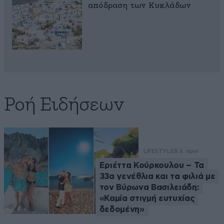
απόδραση των Κυκλάδων
Ροή Ειδήσεων
LIFESTYLE
8 λ. πριν
Εριέττα Κούρκουλου – Τα
33α γενέθλια και τα φιλιά με
τον Βύρωνα Βασιλειάδη:
«Καμία στιγμή ευτυχίας
δεδομένη»