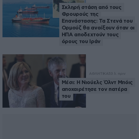
Σκληρή στάση από τους
Φρουρούς της
Επανάστασης: Τα Στενά του
Ορμούζ θα ανοίξουν όταν οι
ΗΠΑ αποδεχτούν τους
όρους του Ιράν
ΑΘΛΗΤΙΚΑ
53 λ. πριν
Μέσι: Η Νιούελς Όλντ Μπόις
αποχαιρέτησε τον πατέρα
του