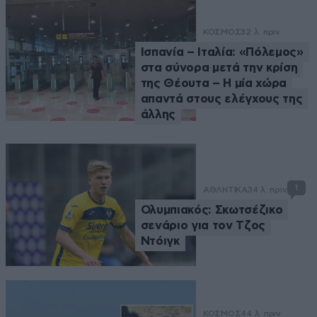
ΚΟΣΜΟΣ
32 λ. πριν
Ισπανία – Ιταλία: «Πόλεμος»
στα σύνορα μετά την κρίση
της Θέουτα – Η μία χώρα
απαντά στους ελέγχους της
άλλης
1
ΑΘΛΗΤΙΚΑ
34 λ. πριν
Ολυμπιακός: Σκωτσέζικο
σενάριο για τον Τζος
Ντόιγκ
ΚΟΣΜΟΣ
44 λ. πριν