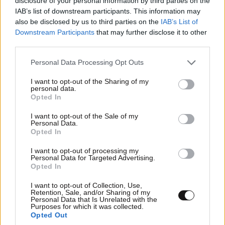
disclosure of your personal information by third parties on the
IAB’s list of downstream participants. This information may
also be disclosed by us to third parties on the
IAB’s List of
TRENDING
Downstream Participants
that may further disclose it to other
third parties.
Please note that this website/app uses one or more Google
Personal Data Processing Opt Outs
services and may gather and store information including but
not limited to your visit or usage behaviour. You may click to
I want to opt-out of the Sharing of my
personal data.
grant or deny consent to Google and its third-party tags to
Opted In
use your data for below specified purposes in below Google
consent section.
I want to opt-out of the Sale of my
Personal Data.
Opted In
I want to opt-out of processing my
Personal Data for Targeted Advertising.
Opted In
I want to opt-out of Collection, Use,
Retention, Sale, and/or Sharing of my
ΟΙΚΟΝΟΜΙΑ
08·08·2026 13:03
Personal Data that Is Unrelated with the
Purposes for which it was collected.
Ποιοι φορολογούμενοι θα λάβουν email ή
Opted Out
τηλεφώνημα από την ΑΑΔΕ για φορολογικές