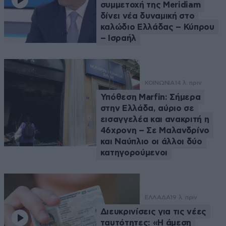
συμμετοχή της Meridiam
δίνει νέα δυναμική στο
καλώδιο Ελλάδας – Κύπρου
– Ισραήλ
ΚΟΙΝΩΝΙΑ
14 λ. πριν
Υπόθεση Marfin: Σήμερα
στην Ελλάδα, αύριο σε
εισαγγελέα και ανακριτή η
46χρονη – Σε Μαλανδρίνο
και Ναύπλιο οι άλλοι δύο
κατηγορούμενοι
ΕΛΛΑΔΑ
19 λ. πριν
Διευκρινίσεις για τις νέες
ταυτότητες: «Η άμεση