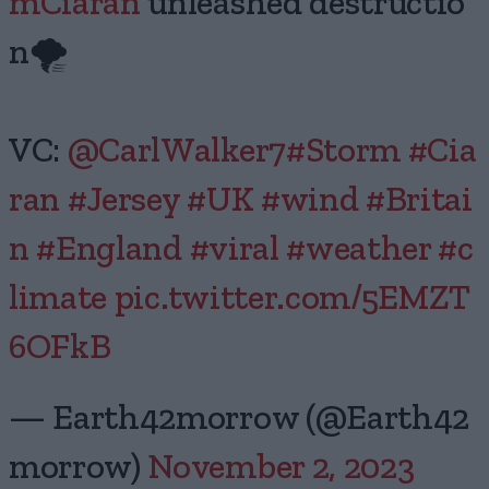
mCiaran
unleashed destructio
n🌪️
VC:
@CarlWalker7
#Storm
#Cia
ran
#Jersey
#UK
#wind
#Britai
n
#England
#viral
#weather
#c
limate
pic.twitter.com/5EMZT
6OFkB
— Earth42morrow (@Earth42
morrow)
November 2, 2023