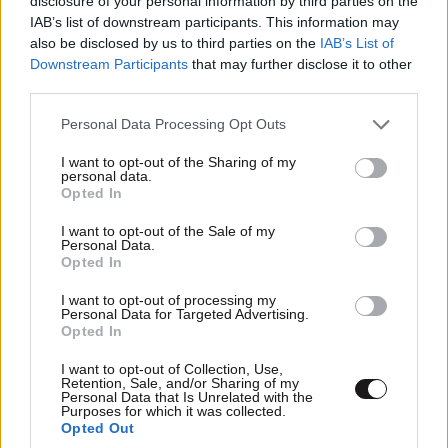
disclosure of your personal information by third parties on the
IAB’s list of downstream participants. This information may
also be disclosed by us to third parties on the
IAB’s List of
Downstream Participants
that may further disclose it to other
third parties.
Please note that this website/app uses one or more Google
Personal Data Processing Opt Outs
services and may gather and store information including but
not limited to your visit or usage behaviour. You may click to
I want to opt-out of the Sharing of my
personal data.
grant or deny consent to Google and its third-party tags to
Opted In
use your data for below specified purposes in below Google
consent section.
I want to opt-out of the Sale of my
Personal Data.
Opted In
I want to opt-out of processing my
Personal Data for Targeted Advertising.
Opted In
TRENDING
I want to opt-out of Collection, Use,
Retention, Sale, and/or Sharing of my
Personal Data that Is Unrelated with the
Purposes for which it was collected.
Opted Out