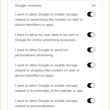
Google consents
I want to allow Google to enable storage
related to advertising like cookies on web or
device identifiers in apps.
I want to allow my user data to be sent to
Google for online advertising purposes.
I want to allow Google to send me
personalized advertising.
ΕΛΛΑΔΑ
05·08·2026 21:24
I want to allow Google to enable storage
«Κάηκε το σπίτι μας στην Ελλάδα λίγο πριν
related to analytics like cookies on web or
μετακομίσουμε»: Απαρηγόρητη η οικογένεια
device identifiers in apps.
από τη Βρετανία που είδε το όνειρο ζωής να
I want to allow Google to enable storage
γίνεται στάχτη
related to functionality of the website or app.
I want to allow Google to enable storage
related to personalization.