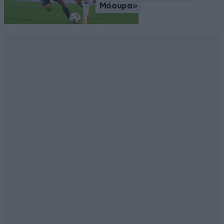
Μόουρα»