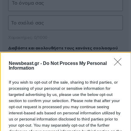
Xαρακτήρες: 0/1000
Διαβάστε και ακολουθήστε τους κανόνες σχολιασμού
ΠΡΟΣΘΗΚΗ
Newsbeast.gr -
Do Not Process My Personal
Information
If you wish to opt-out of the sale, sharing to third parties, or
processing of your personal or sensitive information for
το 41%
02·11·2023 19:00
targeted advertising by us, please use the below opt-out
section to confirm your selection. Please note that after your
αρε μιζεροι κομπλεξικοι αριστεροι
opt-out request is processed you may continue seeing
interest-based ads based on personal information utilized by
Απαντήστε
1
0
us or personal information disclosed to third parties prior to
your opt-out. You may separately opt-out of the further