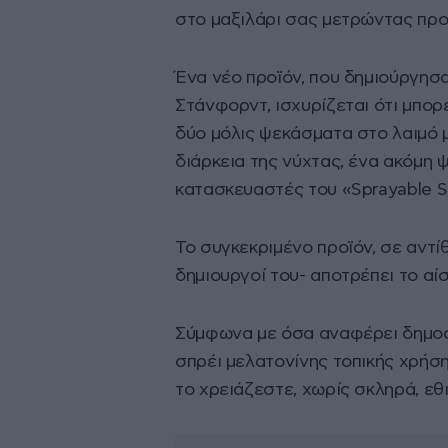
στο μαξιλάρι σας μετρώντας προ
Ένα νέο προϊόν, που δημιούργησ
Στάνφορντ, ισχυρίζεται ότι μπορ
δύο μόλις ψεκάσματα στο λαιμό μ
διάρκεια της νύχτας, ένα ακόμη ψ
κατασκευαστές του «Sprayable S
Το συγκεκριμένο προϊόν, σε αντί
δημιουργοί του- αποτρέπει το α
Σύμφωνα με όσα αναφέρει δημοσί
σπρέι μελατονίνης τοπικής χρήση
το χρειάζεστε, χωρίς σκληρά, εθ