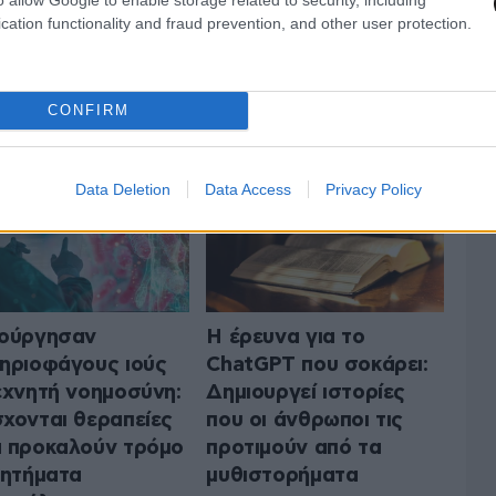
cation functionality and fraud prevention, and other user protection.
 ΤΗΝ ΤΕΧΝΟΛΟΓΙΑ
ΟΛΑ ΤΑ ΑΡΘΡΑ
CONFIRM
Data Deletion
Data Access
Privacy Policy
ιούργησαν
H έρευνα για το
ηριοφάγους ιούς
ChatGPT που σοκάρει:
εχνητή νοημοσύνη:
Δημιουργεί ιστορίες
χονται θεραπείες
που οι άνθρωποι τις
 προκαλούν τρόμο
προτιμούν από τα
ζητήματα
μυθιστορήματα