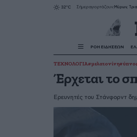
Σήμερα
γιορτάζουν:
ΡΟΗ ΕΙΔΗΣΕΩΝ
ΕΛ
ΤΕΧΝΟΛΟΓΙΑ
#μελατονίνη
#ύπνο
Έρχεται το σ
Ερευνητές του Στάνφορντ δημ