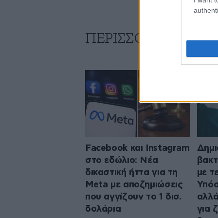
authenti
ΠΕΡΙΣΣΟΤΕΡΑ ΑΠΟ
Facebook και Instagram
Δημ
στο εδώλιο: Νέα
βακτ
δικαστική ήττα για τη
με τ
Meta με αποζημιώσεις
Υπόσ
που αγγίζουν το 1 δισ.
αλλά
δολάρια
για 