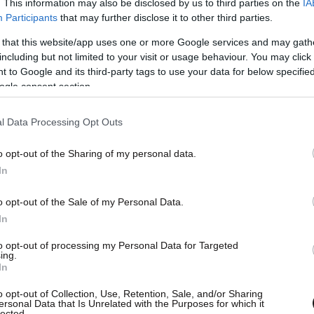
. This information may also be disclosed by us to third parties on the
IA
Participants
that may further disclose it to other third parties.
 that this website/app uses one or more Google services and may gath
including but not limited to your visit or usage behaviour. You may click 
 to Google and its third-party tags to use your data for below specifi
ogle consent section.
l Data Processing Opt Outs
σικό τρόπο τη μελατονίνη, όταν σκοτεινιάζει.
υσκευών, οι οποίες εκπέμπουν τεχνητό φως,
o opt-out of the Sharing of my personal data.
γική διαδικασία παραγωγής μελατονίνης.
In
o opt-out of the Sale of my Personal Data.
φορές μικρότερη ποσότητα μελατονίνης απ’ ό,τι
In
φορούν και αποτελείται από ένα μίγμα
to opt-out of processing my Personal Data for Targeted
αγμένου νερού.
ing.
In
ευμα, φαίνεται ότι είναι ιδιαίτερα δημοφιλής στο
o opt-out of Collection, Use, Retention, Sale, and/or Sharing
ersonal Data that Is Unrelated with the Purposes for which it
 ξεπεράσει ήδη δύο φορές το χρηματοδοτικό του
lected.