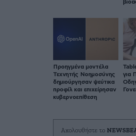
βιοα
Προηγμένα μοντέλα
Tabl
Τεχνητής Νοημοσύνης
για 
δημιούργησαν ψεύτικα
Οδηγ
προφίλ και επιχείρησαν
Γονε
κυβερνοεπίθεση
Ακολουθήστε το
NEWSBE