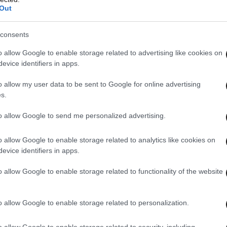
Out
ιγότερο από 24 ώρες.
consents
 διαδικασία ανάπτυξης, όμως τον ερχόμενο
το πρωτότυπο και η πρώτη «δόση» στις αρχές
o allow Google to enable storage related to advertising like cookies on
evice identifiers in apps.
o allow my user data to be sent to Google for online advertising
s.
to allow Google to send me personalized advertising.
o allow Google to enable storage related to analytics like cookies on
evice identifiers in apps.
o allow Google to enable storage related to functionality of the website
o allow Google to enable storage related to personalization.
o allow Google to enable storage related to security, including