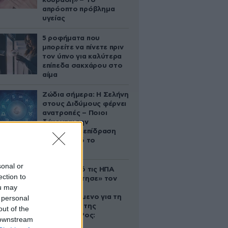
κούραση» – Το
απρόοπτο πρόβλημα
υγείας
5 ροφήματα που
μπορείτε να πίνετε πριν
τον ύπνο για καλύτερα
επίπεδα σακχάρου στο
αίμα
Ζώδια σήμερα: Η Σελήνη
στους Διδύμους φέρνει
ανατροπές – Ποιοι
δέχονται την
ευεργετική επίδραση
του Δία από το
απόγευμα;
sonal or
Ζευγάρι από τις ΗΠΑ
ection to
που «υιοθέτησε» τον
ou may
Αφγανό
κατηγορούμενο για τη
 personal
δολοφονία της
out of the
Ελίζαμπεθ Ρος:
 downstream
«Είμαστε