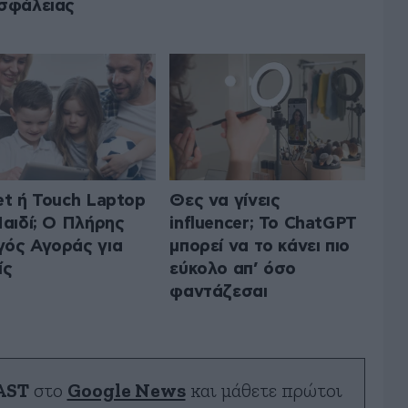
σφάλειας
et ή Touch Laptop
Θες να γίνεις
Παιδί; Ο Πλήρης
influencer; Το ChatGPT
ός Αγοράς για
μπορεί να το κάνει πιο
ίς
εύκολο απ’ όσο
φαντάζεσαι
AST
στο
Google News
και μάθετε πρώτοι