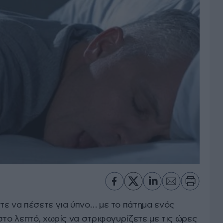
τε να πέσετε για ύπνο… με το πάτημα ενός
στο λεπτό, χωρίς να στριφογυρίζετε με τις ώρες