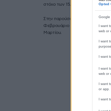
Opted 
στόχο των 15.000 δολαρίων σε λ
Google 
Στην παρούσα φάση βρίσκεται σε
Φεβρουάριο αναμένεται να βγει 
I want t
web or d
Μαρτίου.
I want t
purpose
I want 
I want t
web or d
I want t
or app.
I want t
I want t