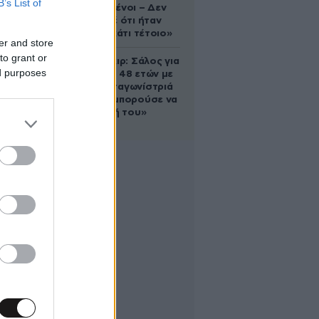
B’s List of
συντετριμμένοι – Δεν
έδειξε ποτέ ότι ήταν
ικανός για κάτι τέτοιο»
er and store
to grant or
Ρίτσαρντ Γκιρ: Σάλος για
ed purposes
τη διαφορά 48 ετών με
τη συμπρωταγωνίστριά
του – «Θα μπορούσε να
είναι εγγονή του»