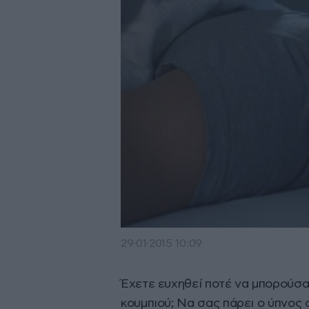
29·01·2015 10:09
Έχετε ευχηθεί ποτέ να μπορούσα
κουμπιού; Να σας πάρει ο ύπνος 