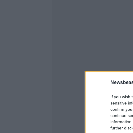
Newsbeast
If you wish 
sensitive in
confirm you
continue se
information 
further disc