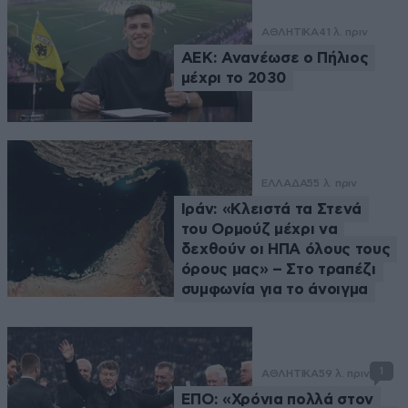
ΑΘΛΗΤΙΚΑ
41 λ. πριν
ΑΕΚ: Ανανέωσε ο Πήλιος
μέχρι το 2030
ΕΛΛΑΔΑ
55 λ. πριν
Ιράν: «Κλειστά τα Στενά
του Ορμούζ μέχρι να
δεχθούν οι ΗΠΑ όλους τους
όρους μας» – Στο τραπέζι
συμφωνία για το άνοιγμα
1
ΑΘΛΗΤΙΚΑ
59 λ. πριν
ΕΠΟ: «Χρόνια πολλά στον