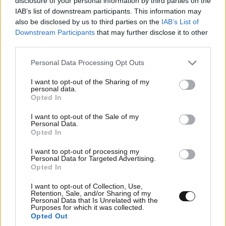
disclosure of your personal information by third parties on the
IAB’s list of downstream participants. This information may
also be disclosed by us to third parties on the
IAB’s List of
Downstream Participants
that may further disclose it to other
third parties.
Please note that this website/app uses one or more Google
Personal Data Processing Opt Outs
services and may gather and store information including but
not limited to your visit or usage behaviour. You may click to
I want to opt-out of the Sharing of my
personal data.
grant or deny consent to Google and its third-party tags to
Opted In
use your data for below specified purposes in below Google
consent section.
I want to opt-out of the Sale of my
Personal Data.
Opted In
I want to opt-out of processing my
Personal Data for Targeted Advertising.
Opted In
I want to opt-out of Collection, Use,
Retention, Sale, and/or Sharing of my
Personal Data that Is Unrelated with the
Purposes for which it was collected.
Opted Out