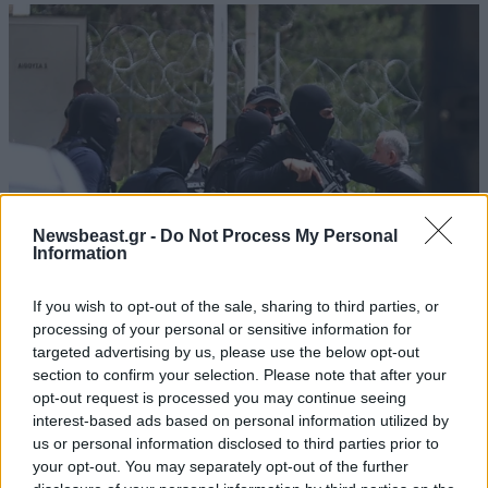
Newsbeast.gr -
Do Not Process My Personal
Information
If you wish to opt-out of the sale, sharing to third parties, or
ΚΟΣΜΟΣ
09·08·2026 07:44
processing of your personal or sensitive information for
Η αυτοκρατορία του «Έντικ» και ο «μεγάλος»
targeted advertising by us, please use the below opt-out
section to confirm your selection. Please note that after your
που φέρεται να βρίσκεται πίσω του – Τι ορίζει ο
opt-out request is processed you may continue seeing
όρος Greek Mafia
interest-based ads based on personal information utilized by
us or personal information disclosed to third parties prior to
your opt-out. You may separately opt-out of the further