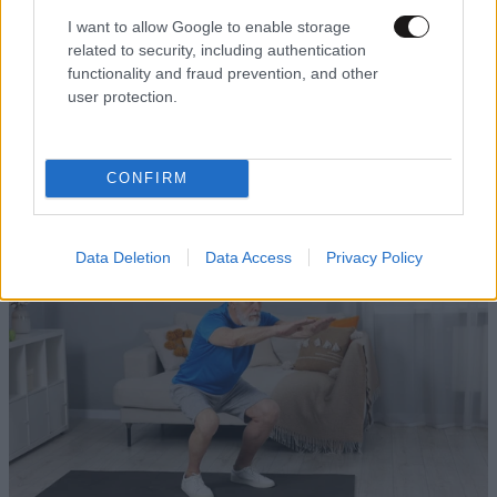
I want to allow Google to enable storage
related to security, including authentication
functionality and fraud prevention, and other
LIFESTYLE
08·08·2026 19:12
user protection.
Εριέττα Κούρκουλου – Τα 33α γενέθλια και τα
φιλιά με τον Βύρωνα Βασιλειάδη: «Καμία στιγμή
ευτυχίας δεδομένη»
CONFIRM
Data Deletion
Data Access
Privacy Policy