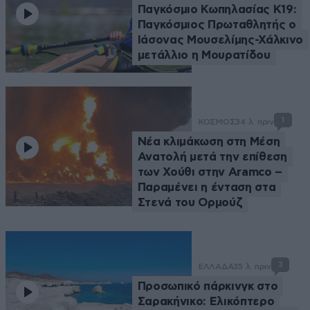
Παγκόσμιο Κωπηλασίας Κ19:
Παγκόσμιος Πρωταθλητής ο
Ιάσονας Μουσελίμης-Χάλκινο
μετάλλιο η Μουρατίδου
1
ΚΟΣΜΟΣ
34 λ. πριν
Νέα κλιμάκωση στη Μέση
Ανατολή μετά την επίθεση
των Χούθι στην Aramco –
Παραμένει η ένταση στα
Στενά του Ορμούζ
3
ΕΛΛΑΔΑ
35 λ. πριν
Προσωπικό πάρκινγκ στο
Σαρακήνικο: Ελικόπτερο