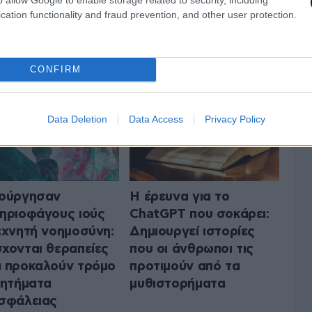
cation functionality and fraud prevention, and other user protection.
 ΤΗΝ ΤΕΧΝΟΛΟΓΙΑ
ΟΛΑ ΤΑ ΑΡΘΡΑ
CONFIRM
Data Deletion
Data Access
Privacy Policy
ιούργησαν
H έρευνα για το
ηριοφάγους ιούς
ChatGPT που σοκάρει:
εχνητή νοημοσύνη:
Δημιουργεί ιστορίες
χονται θεραπείες
που οι άνθρωποι τις
 προκαλούν τρόμο
προτιμούν από τα
ζητήματα
μυθιστορήματα
σφάλειας