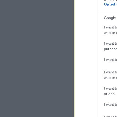
Opted 
Google 
I want t
web or d
I want t
purpose
I want 
I want t
web or d
I want t
or app.
I want t
I want t