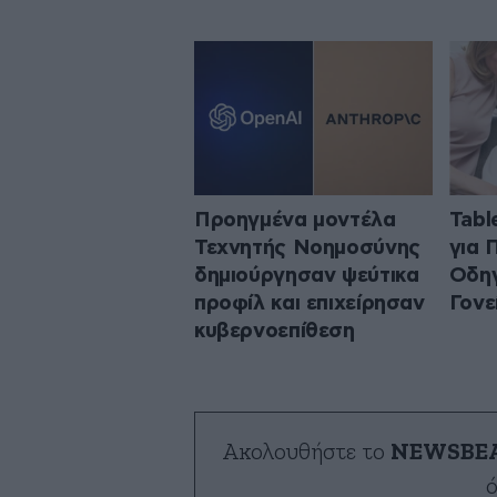
Προηγμένα μοντέλα
Tabl
Τεχνητής Νοημοσύνης
για 
δημιούργησαν ψεύτικα
Οδηγ
προφίλ και επιχείρησαν
Γονε
κυβερνοεπίθεση
Ακολουθήστε το
NEWSBE
ό