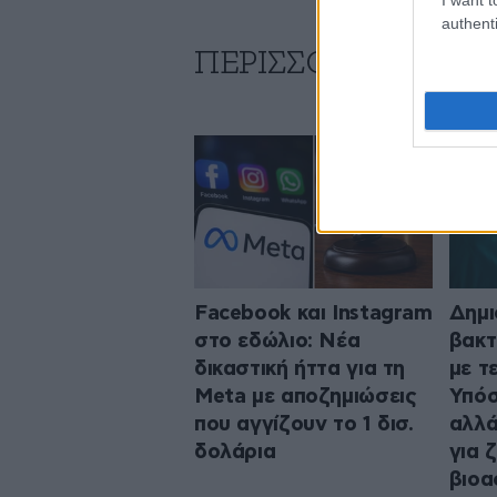
authenti
ΠΕΡΙΣΣΟΤΕΡΑ ΑΠΟ
Facebook και Instagram
Δημ
στο εδώλιο: Νέα
βακτ
δικαστική ήττα για τη
με τ
Meta με αποζημιώσεις
Υπόσ
που αγγίζουν το 1 δισ.
αλλά
δολάρια
για 
βιοα