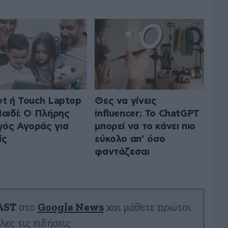
et ή Touch Laptop
Θες να γίνεις
Παιδί; Ο Πλήρης
influencer; Το ChatGPT
ός Αγοράς για
μπορεί να το κάνει πιο
ίς
εύκολο απ’ όσο
φαντάζεσαι
AST
στο
Google News
και μάθετε πρώτοι
λες τις ειδήσεις