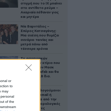
στιγμή που το ΙΧ μπαίνει
στο αντίθετο ρεύμα –
Ακαριαία πέθαναν γιος
και μητέρα
Νία Βαρντάλος –
Σπύρος Κατσαγάνης:
Μια σχέση που θυμίζει
σενάριο ταινίας και
μετρά πάνω από
τέσσερα χρόνια
Το φαραωνικών
διαστάσεων κτίριο που
χτίζει ο Έλον Μασκ
λέγεται Terafab και θα
κοστίσει 16,8 δισ.
sonal or
δολάρια
ection to
Ποιοι φορολογούμενοι
ou may
θα λάβουν email ή
 personal
τηλεφώνημα από την
out of the
ΑΑΔΕ για φορολογικές
 downstream
εκκρεμότητες