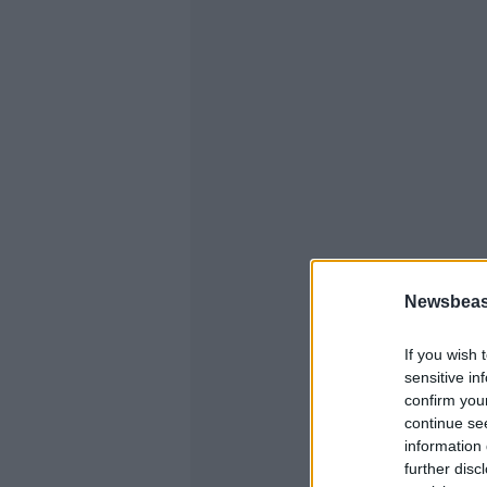
Newsbeast
If you wish 
sensitive in
confirm you
continue se
information 
further disc