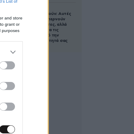
B’s List of
Ογκολόγοι
προειδοποιούν: Αυτές
er and store
οι τροφές, περνούν
to grant or
απαρατήρητες, αλλά
καλό είναι να τις
ed purposes
βγάλετε από την
καθημερινότητά σας