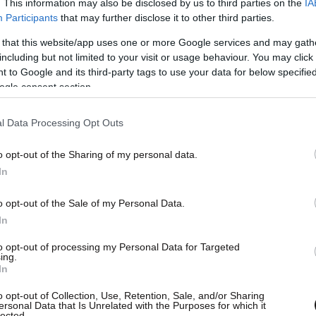
. This information may also be disclosed by us to third parties on the
IA
Participants
that may further disclose it to other third parties.
add on θα δει ότι έχει προστεθεί στον browser
 that this website/app uses one or more Google services and may gath
including but not limited to your visit or usage behaviour. You may click 
η δυνατότητα αποστολής είτε ολόκληρης της
 to Google and its third-party tags to use your data for below specifi
ειμένου το οποίο έχει επιλέξει στο Kindle του.
ogle consent section.
, μπορεί κανείς να ξεκινήσει να διαβάζει το
l Data Processing Opt Outs
συνεχίσει αργότερα στην άλλη, ακριβώς από το
o opt-out of the Sharing of my personal data.
In
» έχει κυκλοφορήσει μόνο για τον Chrome,
o opt-out of the Sale of my Personal Data.
In
 και για τους Firefox και Safari.
to opt-out of processing my Personal Data for Targeted
ing.
In
o opt-out of Collection, Use, Retention, Sale, and/or Sharing
ersonal Data that Is Unrelated with the Purposes for which it
lected.