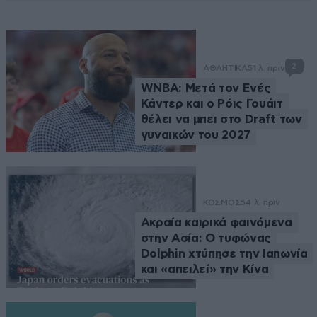
2
ΑΘΛΗΤΙΚΑ
51 λ. πριν
WNBA: Μετά τον Ενές
Κάντερ και ο Ρόις Γουάιτ
θέλει να μπει στο Draft των
γυναικών του 2027
ΚΟΣΜΟΣ
54 λ. πριν
Ακραία καιρικά φαινόμενα
στην Ασία: Ο τυφώνας
Dolphin χτύπησε την Ιαπωνία
και «απειλεί» την Κίνα