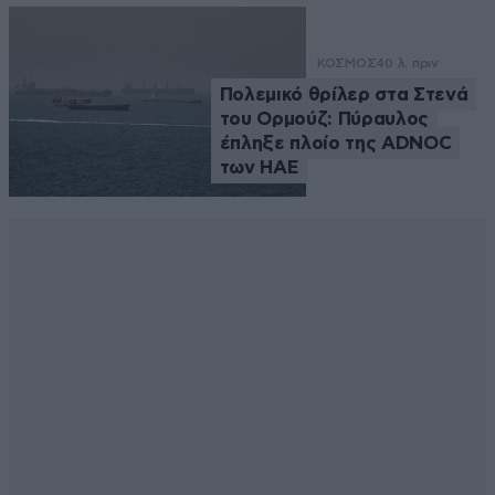
ΚΟΣΜΟΣ
40 λ. πριν
Πολεμικό θρίλερ στα Στενά
του Ορμούζ: Πύραυλος
έπληξε πλοίο της ADNOC
των ΗΑΕ