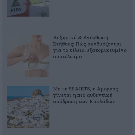
Αυξητική & Ανόρθωση
Στήθους: Πώς συνδυάζονται
για το τέλειο, εξατομικευμένο
αποτέλεσμα
Με τη SEAJETS, η Αμοργός
γίνεται η πιο αυθεντική
απόδραση των Κυκλάδων