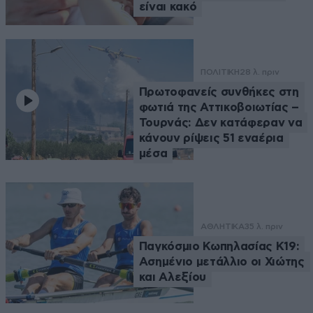
είναι κακό
ΠΟΛΙΤΙΚΗ
28 λ. πριν
Πρωτοφανείς συνθήκες στη
φωτιά της Αττικοβοιωτίας –
Τουρνάς: Δεν κατάφεραν να
κάνουν ρίψεις 51 εναέρια
μέσα
ΑΘΛΗΤΙΚΑ
35 λ. πριν
Παγκόσμιο Κωπηλασίας Κ19:
Ασημένιο μετάλλιο οι Χιώτης
και Αλεξίου