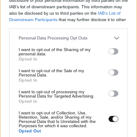
disclosure of your personal information by third parties on the
Ογκολόγοι προειδοποιούν: Αυτές οι τροφές,
IAB’s list of downstream participants. This information may
also be disclosed by us to third parties on the
IAB’s List of
περνούν απαρατήρητες, αλλά καλό είναι να τις
Downstream Participants
that may further disclose it to other
βγάλετε από την καθημερινότητά σας
third parties.
Please note that this website/app uses one or more Google
Personal Data Processing Opt Outs
services and may gather and store information including but
not limited to your visit or usage behaviour. You may click to
I want to opt-out of the Sharing of my
personal data.
grant or deny consent to Google and its third-party tags to
Opted In
use your data for below specified purposes in below Google
consent section.
I want to opt-out of the Sale of my
Personal Data.
Opted In
I want to opt-out of processing my
Personal Data for Targeted Advertising.
Opted In
I want to opt-out of Collection, Use,
Retention, Sale, and/or Sharing of my
Personal Data that Is Unrelated with the
Purposes for which it was collected.
LIFESTYLE
08·08·2026 11:32
Opted Out
Αθηνά Οικονομάκου – Μπρούνο Τσερέλα: Ο