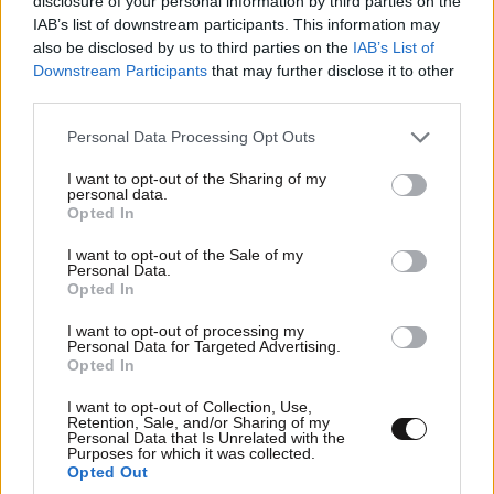
disclosure of your personal information by third parties on the
IAB’s list of downstream participants. This information may
also be disclosed by us to third parties on the
IAB’s List of
Downstream Participants
that may further disclose it to other
third parties.
Please note that this website/app uses one or more Google
Personal Data Processing Opt Outs
services and may gather and store information including but
not limited to your visit or usage behaviour. You may click to
I want to opt-out of the Sharing of my
personal data.
grant or deny consent to Google and its third-party tags to
Opted In
use your data for below specified purposes in below Google
consent section.
I want to opt-out of the Sale of my
Personal Data.
Opted In
I want to opt-out of processing my
Personal Data for Targeted Advertising.
Opted In
Ο Όλιβερ Καν είναι ο μοναδικός τερματοφύλακας
στην ιστορία των Μουντιάλ που έχει λάβει το
I want to opt-out of Collection, Use,
Retention, Sale, and/or Sharing of my
βραβείο Golden Ball ως ο κορυφαίος παίκτης της
Personal Data that Is Unrelated with the
διοργάνωσης. Αυτό έγινε το 2002 και στο Παγκόσμιο
Purposes for which it was collected.
Opted Out
Κύπελλο της Ιαπωνίας και της Νότιας Κορέας, όπου