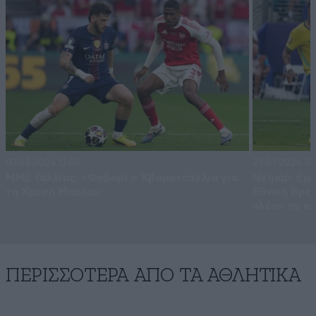
03·08·2026 12:00
29·07·2026 13:
ΜΜΕ Γαλλίας: «Φαβορί ο Κβαρατσχέλια για
Νεϊμάρ: Εμμ
τη Χρυσή Μπάλα»
Εθνική Βραζ
πλέον το κί
ΠΕΡΙΣΣΟΤΕΡΑ ΑΠΟ ΤA ΑΘΛΗΤΙΚΑ