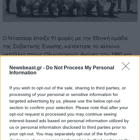
Ο Ντασάεφ έπαιξε 91 φορές με την Εθνική ομάδα
της Σοβιετικής Ένωσης, κατέκτησε το χάλκινο
μετάλλιο στους Ολυμπιακούς Αγώνες του 1980 και
πήρε μέρος σε τρία Μουντιάλ και ένα EURO, εκείνο
Newsbeast.gr -
Do Not Process My Personal
του 1988, στο οποίο η ΕΣΣΔ ηττήθηκε στον τελικό
Information
από την Ολλανδία του Μάρκο Φαν Μπάστεν.
Ανακηρύχθηκε κορυφαίος τερματοφύλακας στον
If you wish to opt-out of the sale, sharing to third parties, or
processing of your personal or sensitive information for
κόσμο το 1988 και θεωρείται ένας από τους
targeted advertising by us, please use the below opt-out
κορυφαίους γκολκίπερ στη δεκαετία του ’80.
section to confirm your selection. Please note that after your
opt-out request is processed you may continue seeing
ΟΛΙΒΕΡ ΚΑΝ (ΓΕΡΜΑΝΙΑ)
interest-based ads based on personal information utilized by
us or personal information disclosed to third parties prior to
your opt-out. You may separately opt-out of the further