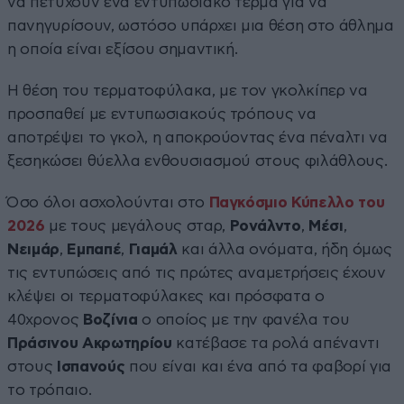
να πετύχουν ένα εντυπωσιακό τέρμα για να
πανηγυρίσουν, ωστόσο υπάρχει μια θέση στο άθλημα
η οποία είναι εξίσου σημαντική.
Η θέση του τερματοφύλακα, με τον γκολκίπερ να
προσπαθεί με εντυπωσιακούς τρόπους να
αποτρέψει το γκολ, η αποκρούοντας ένα πέναλτι να
ξεσηκώσει θύελλα ενθουσιασμού στους φιλάθλους.
Όσο όλοι ασχολούνται στο
Παγκόσμιο Κύπελλο του
2026
με τους μεγάλους σταρ,
Ρονάλντο
,
Μέσι
,
Νειμάρ
,
Εμπαπέ
,
Γιαμάλ
και άλλα ονόματα, ήδη όμως
τις εντυπώσεις από τις πρώτες αναμετρήσεις έχουν
κλέψει οι τερματοφύλακες και πρόσφατα ο
40χρονος
Βοζίνια
ο οποίος με την φανέλα του
Πράσινου Ακρωτηρίου
κατέβασε τα ρολά απέναντι
στους
Ισπανούς
που είναι και ένα από τα φαβορί για
το τρόπαιο.