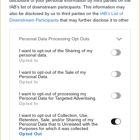
disclosure of your personal information by third parties on the
IAB’s list of downstream participants. This information may
also be disclosed by us to third parties on the
IAB’s List of
Downstream Participants
that may further disclose it to other
third parties.
Please note that this website/app uses one or more Google
Personal Data Processing Opt Outs
services and may gather and store information including but
not limited to your visit or usage behaviour. You may click to
I want to opt-out of the Sharing of my
personal data.
grant or deny consent to Google and its third-party tags to
Opted In
use your data for below specified purposes in below Google
consent section.
I want to opt-out of the Sale of my
Personal Data.
Opted In
I want to opt-out of processing my
Personal Data for Targeted Advertising.
Opted In
I want to opt-out of Collection, Use,
Retention, Sale, and/or Sharing of my
Personal Data that Is Unrelated with the
Purposes for which it was collected.
Opted Out