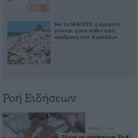
Με τη SEAJETS, η Αμοργός
γίνεται η πιο αυθεντική
απόδραση των Κυκλάδων
Ροή Ειδήσεων
ΜΟΔΑ
1 λ. πριν
Ξέχνα τα μονόχρωμα: Τα 4