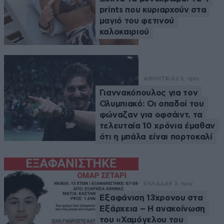
prints που κυριαρχούν στα
μαγιό του φετινού
καλοκαιριού
ΑΘΛΗΤΙΚΑ
2 λ. πριν
Γιαννακόπουλος για τον
Ολυμπιακό: Οι οπαδοί του
φώναζαν για οφσάιντ, τα
τελευταία 10 χρόνια έμαθαν
ότι η μπάλα είναι πορτοκαλί
ΕΛΛΑΔΑ
9 λ. πριν
Εξαφάνιση 13χρονου στα
Εξάρχεια – Η ανακοίνωση
του «Χαμόγελου του