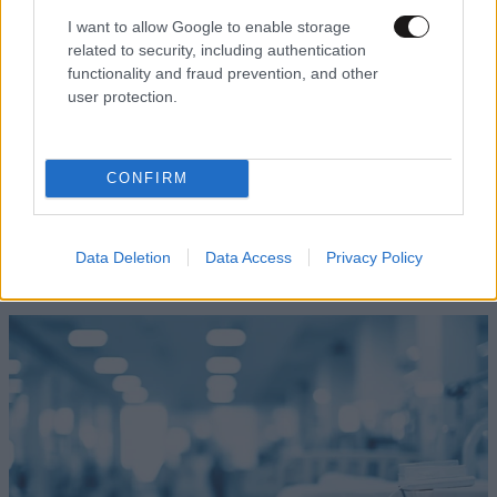
I want to allow Google to enable storage
related to security, including authentication
functionality and fraud prevention, and other
user protection.
CONFIRM
LIFESTYLE
09·08·2026 10:52
Αμαλία Κωστοπούλου: Γαμήλιο ταξίδι με τον
Τζέικ Μέντγουελ στην Ιταλία – Island hopping
Data Deletion
Data Access
Privacy Policy
με σκάφος σε Πόντσα και Ίσκια