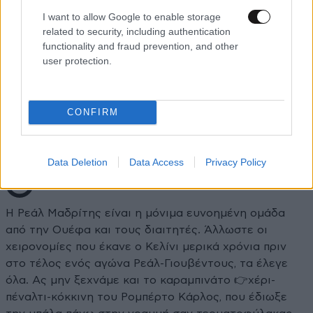
I want to allow Google to enable storage
related to security, including authentication
Εσύ με θρυλο
13·03·2025 16:49
functionality and fraud prevention, and other
user protection.
Ξυπνάς κοιμάσαι και ονειρεύεσαι!!!άντε στο
ΟΑΚΑ να κάνεις εεεε εεεε εεεε από το ζεσταμα
CONFIRM
Απαντήστε
0
0
Data Deletion
Data Access
Privacy Policy
ΚΑΚΤΟΣ.
13·03·2025 14:28
Η Ρεάλ Μαδρίτης είναι η μόνιμα ευνοημένη ομάδα
από την Ουέφα και τους διαιτητές. Άλλωστε οι
χειρονομίες που έκανε ο Κελίνι μερικά χρόνια πριν
στο τέλος ενός αγώνα Ρεάλ-Γιουβέντους, τα έλεγε
όλα. Ας μην ξεχνάμε και το καραμπινάτο 👉χέρι-
πέναλτι-κόκκινη του Ρομπέρτο Κάρλος, που έδιωξε