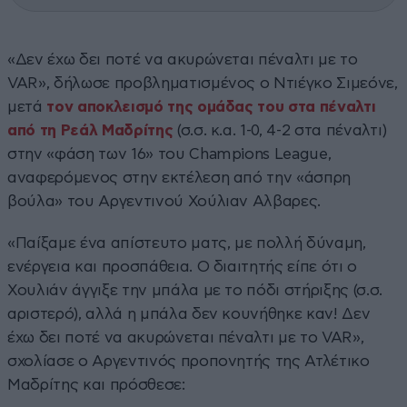
«Δεν έχω δει ποτέ να ακυρώνεται πέναλτι με το
VAR», δήλωσε προβληματισμένος ο Ντιέγκο Σιμεόνε,
μετά
τον αποκλεισμό της ομάδας του στα πέναλτι
από τη Ρεάλ Μαδρίτης
(σ.σ. κ.α. 1-0, 4-2 στα πέναλτι)
στην «φάση των 16» του Champions League,
αναφερόμενος στην εκτέλεση από την «άσπρη
βούλα» του Αργεντινού Χούλιαν Αλβαρες.
«Παίξαμε ένα απίστευτο ματς, με πολλή δύναμη,
ενέργεια και προσπάθεια. Ο διαιτητής είπε ότι ο
Χουλιάν άγγιξε την μπάλα με το πόδι στήριξης (σ.σ.
αριστερό), αλλά η μπάλα δεν κουνήθηκε καν! Δεν
έχω δει ποτέ να ακυρώνεται πέναλτι με το VAR»,
σχολίασε ο Αργεντινός προπονητής της Ατλέτικο
Μαδρίτης και πρόσθεσε: