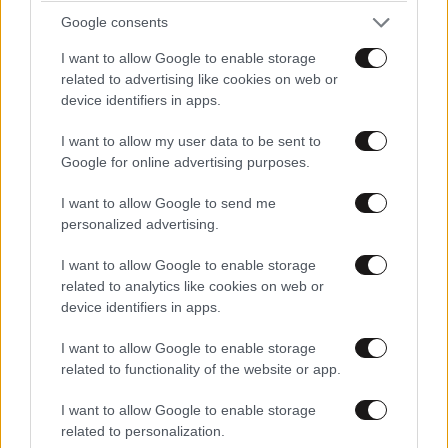
Colossus
13·03·2025 15:15
Google consents
I want to allow Google to enable storage
Ναι συμφωνώ απόλυτα.αλλα μην ξεχνάμε ότι και
related to advertising like cookies on web or
παίχτης αμυντικός του Ολυμπιακού απέκρουσε σαν
device identifiers in apps.
τερματοφύλακας την μπάλα στον τελικό κυπέλλου
Ελλάδας με τόν αστέρα Τρίπολης και ό διαιτητής
I want to allow my user data to be sent to
έβλεπε την εξέδρα
Google for online advertising purposes.
Απαντήστε
1
0
I want to allow Google to send me
personalized advertising.
Nostromo
13·03·2025 16:51
I want to allow Google to enable storage
related to analytics like cookies on web or
Είχες δεν έχεις έπρεπε να ρίξεις το φαρμάκι σου
device identifiers in apps.
για τον Ολυμπιακό. Έχω και εγώ ράμματα για
την γούνα σου όσον αφορά τελικούς κυπέλλου
I want to allow Google to enable storage
related to functionality of the website or app.
Ελλάδας 😉
I want to allow Google to enable storage
Απαντήστε
0
0
related to personalization.