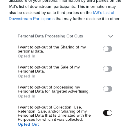
disclosure of your personal information by third parties on the
θά σηκώνει τά τρόπαια 🏆🏆🏆🏆🏆🏆🏆🏆🏆🏆🏆🏆🏆
IAB’s list of downstream participants. This information may
🏆 τό ένα μετά τό άλλο κάμπιες
also be disclosed by us to third parties on the
IAB’s List of
Downstream Participants
that may further disclose it to other
Απαντήστε
0
0
third parties.
Please note that this website/app uses one or more Google
Personal Data Processing Opt Outs
services and may gather and store information including but
not limited to your visit or usage behaviour. You may click to
I want to opt-out of the Sharing of my
personal data.
grant or deny consent to Google and its third-party tags to
Opted In
use your data for below specified purposes in below Google
consent section.
I want to opt-out of the Sale of my
Personal Data.
Opted In
I want to opt-out of processing my
Personal Data for Targeted Advertising.
Opted In
I want to opt-out of Collection, Use,
Retention, Sale, and/or Sharing of my
Personal Data that Is Unrelated with the
Purposes for which it was collected.
Opted Out