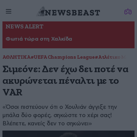
NEWS ALERT
Φωτιά τώρα στη Χαλκίδα
ΑΘΛΗΤΙΚΑ
#UEFA Champions League
#Ατλέτικο Μαδρί
Σιμεόνε: Δεν έχω δει ποτέ να
ακυρώνεται πέναλτι με το
VAR
«Όσοι πιστεύουν ότι ο Χουλιάν άγγιξε την
μπάλα δύο φορές, σηκώστε το χέρι σας!
Βλέπετε, κανείς δεν το σηκώνει»