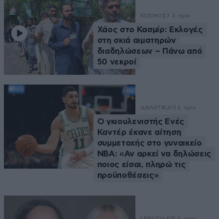
ΚΟΣΜΟΣ
7 λ. πριν
Χάος στο Κασμίρ: Εκλογές
στη σκιά αιματηρών
διαδηλώσεων – Πάνω από
50 νεκροί
ΑΘΛΗΤΙΚΑ
11 λ. πριν
Ο γκιουλενιστής Ενές
Καντέρ έκανε αίτηση
συμμετοχής στο γυναικείο
ΝΒΑ: «Αν αρκεί να δηλώσεις
ποιος είσαι, πληρώ τις
προϋποθέσεις»
LIFESTYLE
13 λ. πριν