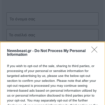
Xαρακτήρες: 0/1000
Newsbeast.gr -
Do Not Process My Personal
Information
Διαβάστε και ακολουθήστε τους κανόνες σχολιασμού
If you wish to opt-out of the sale, sharing to third parties, or
ΠΡΟΣΘΗΚΗ
processing of your personal or sensitive information for
targeted advertising by us, please use the below opt-out
section to confirm your selection. Please note that after your
opt-out request is processed you may continue seeing
interest-based ads based on personal information utilized by
Κουβανός
14·03·2025 08:54
us or personal information disclosed to third parties prior to
your opt-out. You may separately opt-out of the further
Ή Ρεάλ Μαδρίτης θά σάς τινάζει τά πέταλα αιώνια, καί