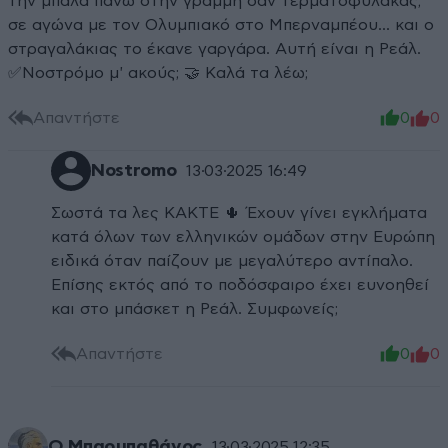
την μπάλα πάνω στην γραμμή σαν τερματοφύλακας,
σε αγώνα με τον Ολυμπιακό στο Μπερναμπέου... και ο
στραγαλάκιας το έκανε γαργάρα. Αυτή είναι η Ρεάλ.
✅️Νοστρόμο μ' ακούς; 🤝 Καλά τα λέω;
Απαντήστε
0
0
Nostromo
13·03·2025 16:49
Σωστά τα λες ΚΑΚΤΕ 🌵 Έχουν γίνει εγκλήματα
κατά όλων των ελληνικών ομάδων στην Ευρώπη
ειδικά όταν παίζουν με μεγαλύτερο αντίπαλο.
Επίσης εκτός από το ποδόσφαιρο έχει ευνοηθεί
και στο μπάσκετ η Ρεάλ. Συμφωνείς;
Απαντήστε
0
0
Ο Μπαρμπαθάνος
13·03·2025 12:35