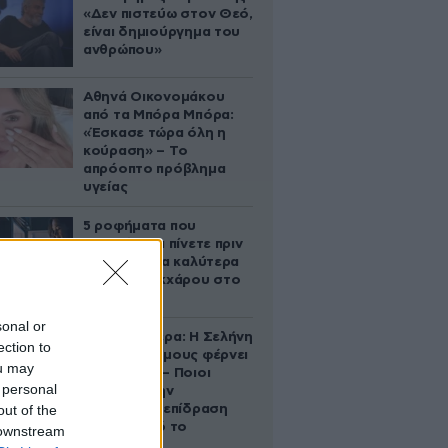
«Δεν πιστεύω στον Θεό,
είναι δημιούργημα του
ανθρώπου»
Αθηνά Οικονομάκου
από τα Μπόρα Μπόρα:
«Έσκασε τώρα όλη η
κούραση» – Το
απρόοπτο πρόβλημα
υγείας
5 ροφήματα που
μπορείτε να πίνετε πριν
τον ύπνο για καλύτερα
επίπεδα σακχάρου στο
αίμα
sonal or
Ζώδια σήμερα: Η Σελήνη
ection to
στους Διδύμους φέρνει
ou may
ανατροπές – Ποιοι
 personal
δέχονται την
out of the
ευεργετική επίδραση
του Δία από το
 downstream
απόγευμα;