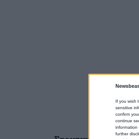
Newsbeast
If you wish 
sensitive in
confirm you
continue se
information 
further disc