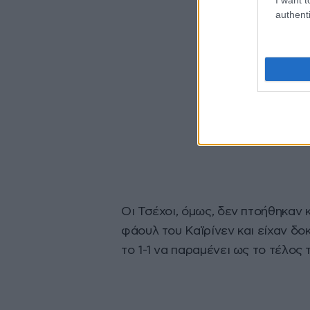
authenti
Οι Τσέχοι, όμως, δεν πτοήθηκαν 
φάουλ του Καϊρίνεν και είχαν δο
το 1-1 να παραμένει ως το τέλος