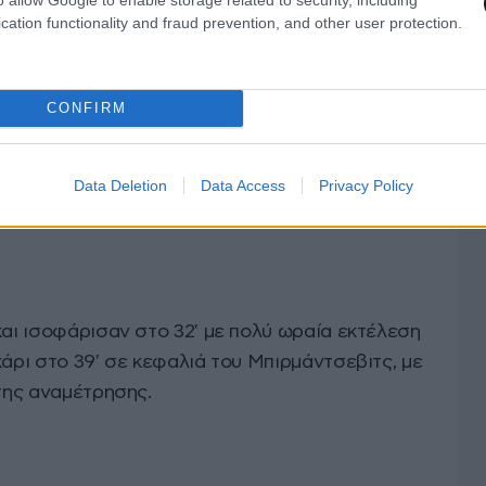
cation functionality and fraud prevention, and other user protection.
CONFIRM
Data Deletion
Data Access
Privacy Policy
και ισοφάρισαν στο 32′ με πολύ ωραία εκτέλεση
κάρι στο 39′ σε κεφαλιά του Μπιρμάντσεβιτς, με
 της αναμέτρησης.