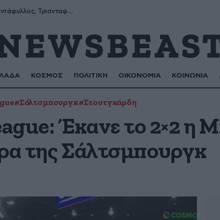
Μύρων, Τριαντάφυλλος, Τριανταφυλλιά, Φυλλιώ, Ρόζα
ΛΑΔΑ
ΚΟΣΜΟΣ
ΠΟΛΙΤΙΚΗ
ΟΙΚΟΝΟΜΙΑ
ΚΟΙΝΩΝΙΑ
ague
#Σάλτσμπουργκ
#Στουτγκάρδη
ague: Έκανε το 2×2 η Μ
δρα της Σάλτσμπουργκ