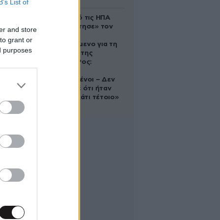
B’s List of
Ζευγάρι από τις ΗΠΑ
που «υιοθέτησε» τον
er and store
Αφγανό
to grant or
κατηγορούμενο για τη
ed purposes
δολοφονία της
Ελίζαμπεθ Ρος:
«Είμαστε
συντετριμμένοι – Δεν
έδειξε ποτέ ότι ήταν
ικανός για κάτι τέτοιο»