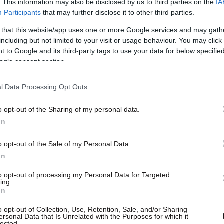
τα Πράγας 1-1
. This information may also be disclosed by us to third parties on the
IA
Participants
that may further disclose it to other third parties.
τουτγκάρδη υποδέχθηκε τη Σπάρτα Πράγας και
 that this website/app uses one or more Google services and may gath
οντας το σκορ στο 7ο λεπτό με την κεφαλιά του
including but not limited to your visit or usage behaviour. You may click 
 to Google and its third-party tags to use your data for below specifi
ρά.
ogle consent section.
l Data Processing Opt Outs
o opt-out of the Sharing of my personal data.
In
o opt-out of the Sale of my Personal Data.
In
to opt-out of processing my Personal Data for Targeted
ing.
In
o opt-out of Collection, Use, Retention, Sale, and/or Sharing
ersonal Data that Is Unrelated with the Purposes for which it
lected.