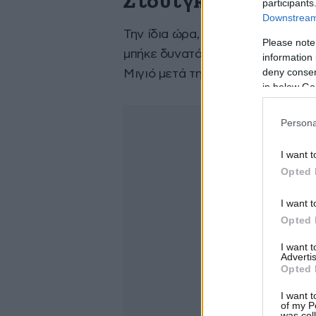
Στουτγκάρδη – Σπάρ
participants
Downstream 
Την ίδια ώρα, στη Γερμανία, η Σ
Please note
μπήκε δυνατά στο παιχνίδι ανοίγ
information 
deny consent
Μιγιό μετά τη σέντρα από αριστε
in below Go
Persona
I want t
Opted 
I want t
Opted 
I want 
Advertis
Opted 
I want t
of my P
was col