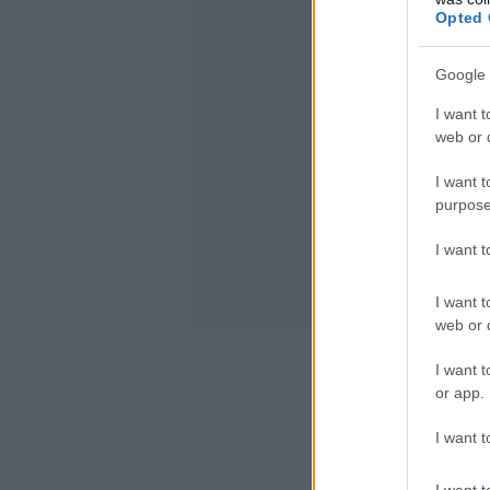
Opted 
Google 
I want t
web or d
I want t
purpose
I want 
I want t
web or d
I want t
or app.
I want t
I want t