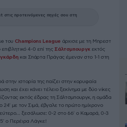
 στις προτεινόμενες πηγές σου στη
se του
Champions League
άρχισε με τη Μπρεστ
ο επιβλητικό 4-0 επί της
Σάλτσμπουργκ
εκτός
τγκάρδη
και Σπάρτα Πράγας έμεναν στο 1-1 στη
ά στην ιστορία της παίζει στην κορυφαία
ση και έχει κάνει τέλειο ξεκίνημα με δύο νίκες
πίζοντας εκτός έδρας τη Σάλτσμπουργκ, η ομάδα
ο 24′ με τον Σιμά, έβγαλε το πρώτο ημίχρονο
δεύτερο… ξεσάλωσε: 0-2 στο 66′ ο Καμαρά, 0-3
75′ ο Περέιρα Λάγκε!