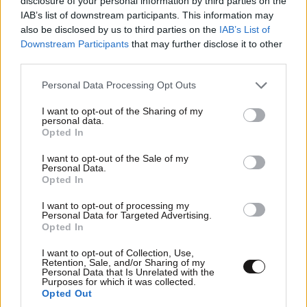
disclosure of your personal information by third parties on the
IAB’s list of downstream participants. This information may
Απαντήστε
1
0
also be disclosed by us to third parties on the
IAB’s List of
Downstream Participants
that may further disclose it to other
third parties.
Please note that this website/app uses one or more Google
Personal Data Processing Opt Outs
services and may gather and store information including but
not limited to your visit or usage behaviour. You may click to
I want to opt-out of the Sharing of my
personal data.
grant or deny consent to Google and its third-party tags to
Opted In
use your data for below specified purposes in below Google
consent section.
I want to opt-out of the Sale of my
Personal Data.
Opted In
I want to opt-out of processing my
Personal Data for Targeted Advertising.
Opted In
I want to opt-out of Collection, Use,
Retention, Sale, and/or Sharing of my
Personal Data that Is Unrelated with the
Purposes for which it was collected.
Opted Out