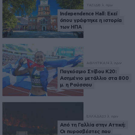
ΤΑΞΙΔΙ
8 λ. πριν
Independence Hall: Εκεί
όπου γράφτηκε η ιστορία
των ΗΠΑ
ΑΘΛΗΤΙΚΑ
14 λ. πριν
Παγκόσμιο Στίβου Κ20:
Ασημένιο μετάλλιο στα 800
μ. η Ρούσσου
ΕΛΛΑΔΑ
23 λ. πριν
Από τη Γαλλία στην Αττική:
Οι πυροσβέστες που