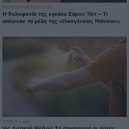
ΚΟΣΜΟΣ
09·08·2026 00:09
Η δολοφονία της εγκύου Σάρον Τέιτ – Τι
απέγιναν τα μέλη της «Οικογένειας Μάνσον»;
ΥΓΕΙΑ
27 λ. πριν
Ιός Δυτικού Νείλου: Σε συναγερμό οι αρχές