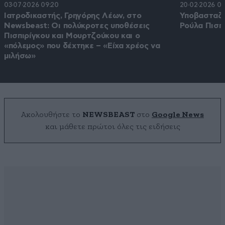
03·07·2026 09:20
20·02·2026 09
Ιατροδικαστής, Γρηγόρης Λέων, στο
Υποβασταζό
Newsbeast: Οι πολύκροτες υποθέσεις
Ρούλα Πισπ
Πισπιρίγκου και Μουρτζούκου και ο
«πόλεμος» που δέχτηκε – «Είχα χρέος να
μιλήσω»
Ακολουθήστε το
NEWSBEAST
στο
Google News
και μάθετε πρώτοι όλες τις ειδήσεις