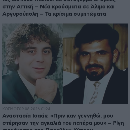
στην Αττική – Νέα κρούσματα σε Άλιμο και
Αργυρούπολη – Τα κρίσιμα συμπτώματα
ΚΟΣΜΟΣ
09·08·2026 01:24
Αναστασία Ισαάκ: «Πριν καν γεννηθώ, μου
στέρησαν την αγκαλιά του πατέρα μου» – Ρίγη