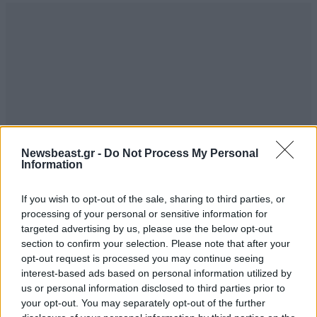
δείτε και πόσο εύκολα είναι να τις προμηθευτείτε.
Απαντήστε
1
0
Αλέξης Κούγιας
27·02·2026 14:04
Την βλέπω από πάνω ...παίρνει ουσίες για να προκαλεί
συμπτώματα στον εαυτό της...
Newsbeast.gr -
Do Not Process My Personal
Information
Απαντήστε
1
0
If you wish to opt-out of the sale, sharing to third parties, or
processing of your personal or sensitive information for
targeted advertising by us, please use the below opt-out
section to confirm your selection. Please note that after your
Ντροπή
27·02·2026 14:02
opt-out request is processed you may continue seeing
interest-based ads based on personal information utilized by
Στην δικηγόρο της που είναι και γυναίκα..ρε σας
us or personal information disclosed to third parties prior to
δουλεύει κάνει στον εαυτό της ότι έκανε στα παιδιά
your opt-out. You may separately opt-out of the further
της...