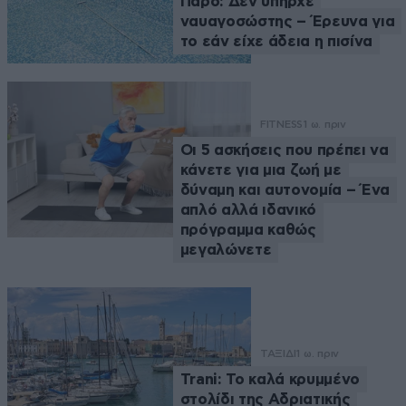
Πάρο: Δεν υπήρχε
ναυαγοσώστης – Έρευνα για
το εάν είχε άδεια η πισίνα
FITNESS
1 ω. πριν
Οι 5 ασκήσεις που πρέπει να
κάνετε για μια ζωή με
δύναμη και αυτονομία – Ένα
απλό αλλά ιδανικό
πρόγραμμα καθώς
μεγαλώνετε
ΤΑΞΙΔΙ
1 ω. πριν
Trani: Το καλά κρυμμένο
στολίδι της Αδριατικής